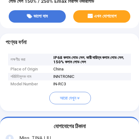
লোড সেল 150% / 250% Emax নিরাপদ ওভারলোড
ভালো দাম
এখন যোগাযোগ
পণ্যের বর্ণনা
,
,
IP68 কলাম লোড সেল
ভারী দায়িত্ব কলাম লোড সেল
লক্ষণীয় করা
150% কলাম লোড সেল
Place of Origin
China
পরিচিতিমুলক নাম
INNTRONIC
Model Number
IN-RC3
আরো দেখুন
যোগাযোগের ঠিকানা
Miss. TINA LIU