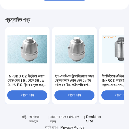
প্রস্তাবিত পণ্য
IN-SDS C2 নির্ভুলতা কলাম
ইন-এসডিএস ইন্ডাস্ট্রিয়াল ওজন
শিল্পভিত্তিক স্টেইনলেস
লোড সেল 10t থেকে 50t ±
স্কেল কলাম লোড সেল ১০ টন
IN-RC3 কলাম ভিত্তি
0.1% F.S. ট্রাক স্কেল জন্য
থেকে ৫০ টন, কঠিন পরিবেশে
স্কেল লোড সেল সেন্
আউটপুট তাপমাত্রা প্রভাব
সঠিক ওজন পরিমাপের জন্য
ওজন-সেতুর জন্য IP68
সহ
ভালো দাম
ভালো দাম
ভালো দাম
বাড়ি
আমাদের
আমাদের সাথে যোগাযোগ
Desktop
Site
সম্পর্কে
করুন
সাইট ম্যাপ
Privacy Policy