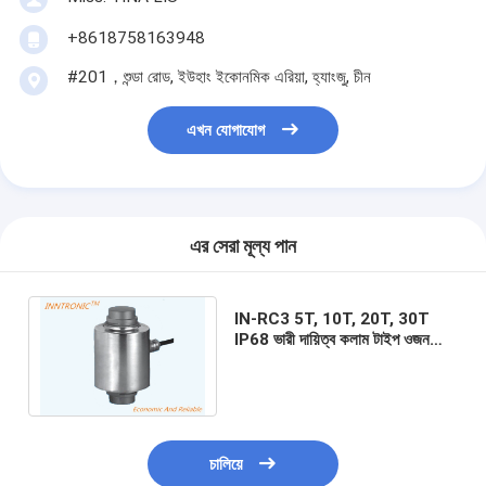
+8618758163948
#201，শুন্ডা রোড, ইউহাং ইকোনমিক এরিয়া, হ্যাংজু, চীন
এখন যোগাযোগ
এর সেরা মূল্য পান
IN-RC3 5T, 10T, 20T, 30T
IP68 ভারী দায়িত্ব কলাম টাইপ ওজন
ব্রিজ লোড সেল 150% / 250%
Emax নিরাপদ ওভারলোড
চালিয়ে