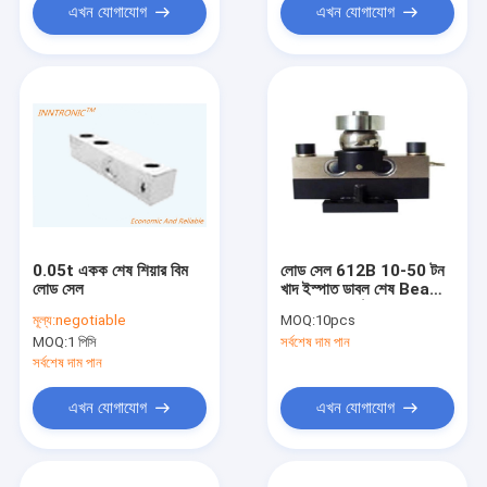
এখন যোগাযোগ
এখন যোগাযোগ
0.05t একক শেষ শিয়ার বিম
লোড সেল 612B 10-50 টন
লোড সেল
খাদ ইস্পাত ডাবল শেষ Beam
ওজন বল সেন্সর ট্রাক স্কেল ওজন
মূল্য:
negotiable
MOQ:
10pcs
weighbridge 2.0 ±
MOQ:
1 পিসি
সর্বশেষ দাম পান
0.002mV / V জন্য উপরের
কভার হবে
সর্বশেষ দাম পান
এখন যোগাযোগ
এখন যোগাযোগ