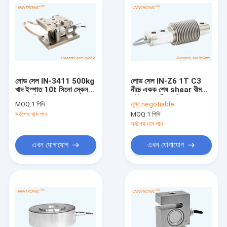
লোড সেল IN-3411 500kg
লোড সেল IN-Z6 1T C3
খাদ ইস্পাত 10t সিলো স্কেল
নীচে একক শেষ shear বীম
ওজন মডিউল একক শেষ
স্টেইনলেস স্টীল শক্তি সেন্সর
MOQ:
1 পিসি
মূল্য:
negotiable
Shear Beam force
জন্য সিলো প্ল্যাটফর্ম স্কেল 2m
সর্বশেষ দাম পান
MOQ:
1 পিসি
sensor 3.0±
/ v
0.25%mV/V IP67
সর্বশেষ দাম পান
এখন যোগাযোগ
এখন যোগাযোগ
বাড়ি
পণ্য
আমাদের সম্পর্কে