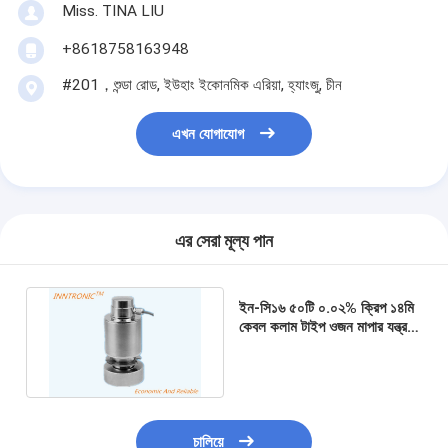
Miss. TINA LIU
+8618758163948
#201，শুন্ডা রোড, ইউহাং ইকোনমিক এরিয়া, হ্যাংজু, চীন
এখন যোগাযোগ
এর সেরা মূল্য পান
ইন-সি১৬ ৫০টি ০.০২% ক্রিপ ১৪মি
কেবল কলাম টাইপ ওজন মাপার যন্ত্র
লোড সেল সি৩ ক্যানিস্টার রকার পিন
চালিয়ে