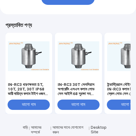
প্রস্তাবিত পণ্য
IN-RC3 ধারণক্ষমতা 5T,
IN-RC3 30T সেলসিয়াস
ইন্ডাস্ট্রিয়াল স্টেইনলে
10T, 20T, 30T IP68
অপারেটিং এসএস কলাম লোড
IN-RC3 কলাম ভিত্তি
ভারী দায়িত্ব কলাম টাইপ ওজন
সেল আইপি 68 সুরক্ষা সহ
স্কেল লোড সেল সেন্
ব্রিজ খাদ ইস্পাত লোড সেল
ওয়েজ ব্রিজ ট্রাক স্কেল
জলরোধী IP68 ওজন ব
150% / 250% Emax
জন্য সুরক্ষা
ভালো দাম
ভালো দাম
ভালো দাম
নিরাপদ ওভারলোড
বাড়ি
আমাদের
আমাদের সাথে যোগাযোগ
Desktop
Site
সম্পর্কে
করুন