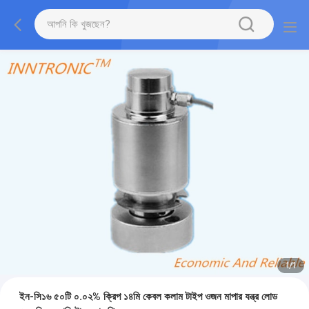
1
/
1
ইন-সি১৬ ৫০টি ০.০২% ক্রিপ ১৪মি কেবল কলাম টাইপ ওজন মাপার যন্ত্র লোড