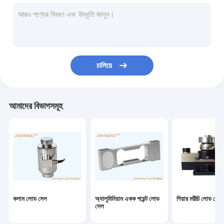
ওজন নির্দেশক নিয়ন্ত্রক
শিল্প ওজনের দাঁড়িপাল্লা
ওজনকারী মেশিন চেক করুন
চালিয়ে
বেলন পরিবাহক স্কেল
বহনযোগ্য ট্রাক দাঁড়িপাল্লা
আমাদের বিভাগসমূহ
স্ট্যাটিক নির্মূল ডিভাইস
স্ট্যাটিক চার্জিং সরঞ্জাম
টিআইজে ইঙ্কজেট প্রিন্টার
ইনজেকশন রোবট আর্ম
কলাম লোড সেল
অ্যালুমিনিয়াম একক পয়েন্ট লোড
শিয়ার মরীচি লোড সেল
ভরাট মেশিন
সেল