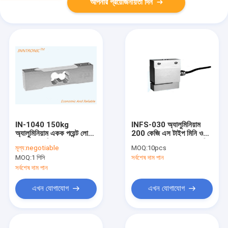
আপনার প্রয়োজনীয়তা দিন
IN-1040 150kg
INFS-030 অ্যালুমিনিয়াম
অ্যালুমিনিয়াম একক পয়েন্ট লোড
200 কেজি এস টাইপ মিনি ওজন
সেল ওজন শক্তি সেন্সর IP66
লোড সেল 2.0 ± 10% এমভি
মূল্য:
negotiable
MOQ:
10pcs
প্ল্যাটফর্ম স্কেল জন্য 2.0mV /
/ ভি টেনশন কম্প্রেশন ওজন
MOQ:
1 পিসি
সর্বশেষ দাম পান
V
শক্তি সেন্সর হপার স্কেল জন্য
5-10V
সর্বশেষ দাম পান
এখন যোগাযোগ
এখন যোগাযোগ