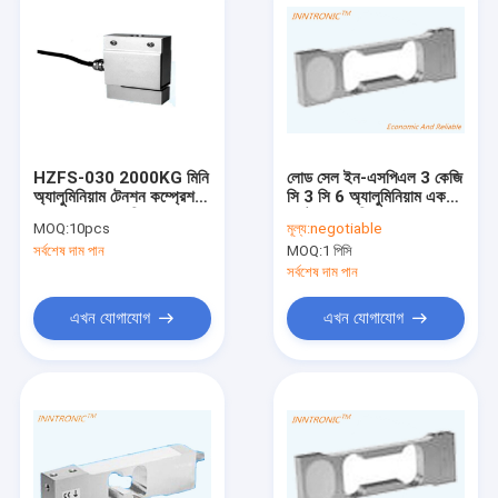
HZFS-030 2000KG মিনি
লোড সেল ইন-এসপিএল 3 কেজি
অ্যালুমিনিয়াম টেনশন কম্প্রেশন
সি 3 সি 6 অ্যালুমিনিয়াম একক
লোড সেল ওজন শক্তি সেন্সর এস
পয়েন্ট ওজন শক্তি সেন্সর
MOQ:
10pcs
মূল্য:
negotiable
টাইপ 5-10V হপার স্কেল জন্য
2mv/V আইপি 65
সর্বশেষ দাম পান
MOQ:
1 পিসি
ইলেকট্রনিক ভারসাম্য জন্য
2mv/v
সর্বশেষ দাম পান
এখন যোগাযোগ
এখন যোগাযোগ
বাড়ি
পণ্য
আমাদের সম্পর্কে