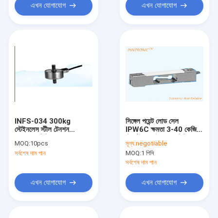
এখন যোগাযোগ
এখন যোগাযোগ
INFS-034 300kg
সিঙ্গেল পয়েন্ট লোড সেল
স্টেইনলেস স্টীল টেনশন
IPW6C ক্ষমতা 3-40 কেজি
কম্প্রেশন মিনি লোড সেল ওজন
স্ট্যাটিক ওয়েইং অ্যালুমিনিয়াম
MOQ:
10pcs
মূল্য:
negotiable
সেন্সর জন্য ঢালাই মেশিন 5-
ওয়েট ফোর্স সেন্সর 2mv/v C3
সর্বশেষ দাম পান
MOQ:
1 পিসি
10V
C6 কাউন্টিং স্কেলের জন্য
IP67
সর্বশেষ দাম পান
এখন যোগাযোগ
এখন যোগাযোগ