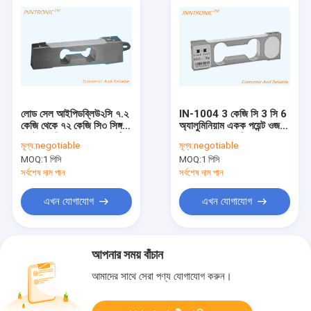
লোড সেল আইপিডব্লিউ২সি ৭.২
IN-1004 3 কেজি সি 3 সি 6
কেজি থেকে ৭২ কেজি সি৩ সিঙ্গল
অ্যালুমিনিয়াম একক পয়েন্ট ওজন
পয়েন্ট ওয়েজিং লোড সেল ফোর্স
লোড সেল ওজন শক্তি সেন্সর
মূল্য:
negotiable
মূল্য:
negotiable
সেন্সর অ্যালুমিনিয়াম ওজন সেন্সর
আইপি 66 জুয়েলারী স্কেল জন্য
MOQ:
1 পিসি
MOQ:
1 পিসি
স্ট্যাটিক ওয়েজিং 2mv/v
আইপি 66
সর্বশেষ দাম পান
সর্বশেষ দাম পান
এখন যোগাযোগ
এখন যোগাযোগ
আপনার সময় বাঁচান
আমাদের সাথে সেরা পণ্য যোগাযোগ করুন।