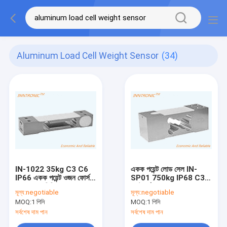
Aluminum Load Cell Weight Sensor
(34)
IN-1022 35kg C3 C6
একক পয়েন্ট লোড সেল IN-
IP66 একক পয়েন্ট ওজন ফোর্স
SP01 750kg IP68 C3
সেন্সর অ্যালুমিনিয়াম লোড সেল
প্ল্যাটফর্ম বেঞ্চ স্কেল
মূল্য:
negotiable
মূল্য:
negotiable
IP66 গণনা স্কেল জন্য
অ্যালুমিনিয়াম ওজন শক্তি সেন্সর
MOQ:
1 পিসি
MOQ:
1 পিসি
2.0 ± 10%mV/V
সর্বশেষ দাম পান
সর্বশেষ দাম পান