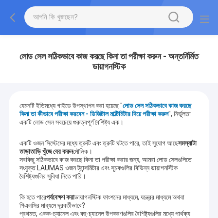
লোড সেল সঠিকভাবে কাজ করছে কিনা তা পরীক্ষা করুন - অন্তর্নির্মিত
ডায়াগনস্টিক
যেমনটি ইতিমধ্যে গাইডে উপস্থাপন করা হয়েছে "
লোড সেল সঠিকভাবে কাজ করছে
কিনা তা কীভাবে পরীক্ষা করবেন - ডিজিটাল মাল্টিমিটার দিয়ে পরীক্ষা করুন
", নির্ভুলতা
একটি লোড সেল সবচেয়ে গুরুত্বপূর্ণ বৈশিষ্ট্য এক।
একটি ওজন সিস্টেমের মধ্যে ত্রুটি এবং ত্রুটি ঘটতে পারে, তাই সুযোগ আছে
সমস্যাটা
তাড়াতাড়ি খুঁজে বের করুন
মৌলিক।
সবকিছু সঠিকভাবে কাজ করছে কিনা তা পরীক্ষা করার জন্য, আমরা লোড সেলগুলিতে
সংযুক্ত LAUMAS ওজন ট্রান্সমিটার এবং সূচকগুলির বিভিন্ন ডায়াগনস্টিক
বৈশিষ্ট্যগুলির সুবিধা নিতে পারি।
কি হতে পারে
পর্যবেক্ষণ করা
ডায়াগনস্টিক ফাংশনের মাধ্যমে, যন্ত্রের মাধ্যমে অথবা
পিএলসির মাধ্যমে দূরবর্তীভাবে?
প্রথমত, একক-চ্যানেল এবং বহু-চ্যানেল উপকরণগুলির বৈশিষ্ট্যগুলির মধ্যে পার্থক্য