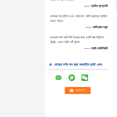
—— প্রতীক রাস্তোগী
চমৎকার সহযোগিতা এবং যোগাযোগ. আমি শুধুমাত্র সুপারিশ
করতে পারেন.
—— আলিরেজা সবুজ
চমৎকার মান! আমি দীর্ঘ সময়ের জন্য একটি উচ্চ নির্ভুলতা
খুঁজছি, এখানে আমি এটি খুঁজে!
—— ল্যারি জেমিনিয়ানি
তোমার দর্শন লগ করা অনলাইন চ্যাট এখন