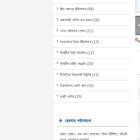
শিল্প ওজনের দাঁড়িপাল্লা
(68)
ওজনকারী মেশিন চেক করুন
(16)
বেলন পরিবাহক স্কেল
(21)
বহনযোগ্য ট্রাক দাঁড়িপাল্লা
(12)
স্ট্যাটিক নির্মূল ডিভাইস
(12)
স্ট্যাটিক চার্জিং সরঞ্জাম
(20)
টিআইজে ইঙ্কজেট প্রিন্টার
(11)
ইনজেকশন রোবট আর্ম
(10)
ভরাট মেশিন
(23)
ক্রেতার পর্যালোচনা
দ্রুত প্রেরণ, এবং ভাল যোগাযোগ. স্টাফ পরীক্ষিত, সত্যিই
মহান, আপনাকে ধন্যবাদ!