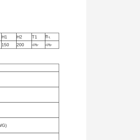
H1
H2
T1
টি২
150
200
এম৮
এম৮
SWG)