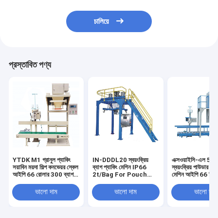
চালিয়ে
প্রস্তাবিত পণ্য
YTDK M1 গ্রানুল প্যাকিং
IN-DDDL20 স্বয়ংক্রিয়
এক্সওয়াইসি-এল 5 কে
সয়াবিন ময়দা শিল্প কনভেয়র স্কেল
ব্যাগ প্যাকিং মেশিন IP66
স্বয়ংক্রিয় পাউডার প্য
আইপি 66 রোলার 300 ব্যাগ /
2t/Bag For Pouch
মেশিন আইপি 66 ডিজি
ঘন্টা 0.2% সয়াবিন ময়দার জন্য
Sealing for grain and
কন্ট্রোল রাসায়নিক কণা
feed 0.6m3/min
0.2%F.S ভরাট
ভালো দাম
ভালো দাম
ভালো দাম