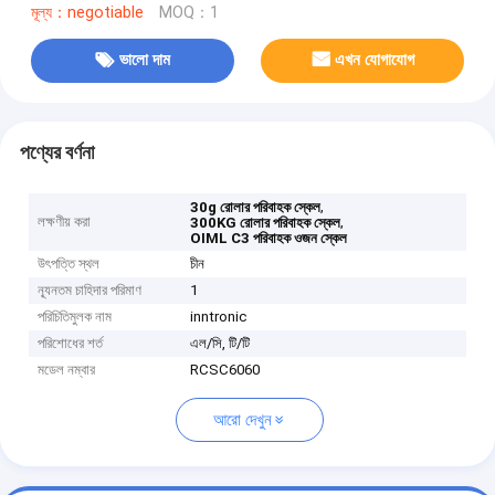
মূল্য：negotiable
MOQ：1
ভালো দাম
এখন যোগাযোগ
পণ্যের বর্ণনা
,
30g রোলার পরিবাহক স্কেল
লক্ষণীয় করা
,
300KG রোলার পরিবাহক স্কেল
OIML C3 পরিবাহক ওজন স্কেল
উৎপত্তি স্থল
চীন
ন্যূনতম চাহিদার পরিমাণ
1
পরিচিতিমুলক নাম
inntronic
পরিশোধের শর্ত
এল/সি, টি/টি
মডেল নম্বার
RCSC6060
আরো দেখুন