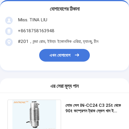
যোগাযোগের ঠিকানা
Miss. TINA LIU
+8618758163948
#201，শুন্ডা রোড, ইউহাং ইকোনমিক এরিয়া, হ্যাংজু, চীন
এখন যোগাযোগ
এর সেরা মূল্য পান
লোড সেল IN-CC24 C3 25t থেকে
90t কম্প্রেশন ট্রাক স্কেল খাদ ইস্পাত
কলাম টাইপ IP66 ওজন সেন্সর
2mv/v