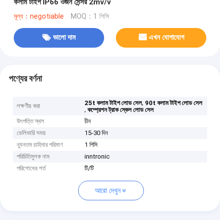
কলাম টাইপ IP66 ওজন সেন্সর 2mv/v
মূল্য：negotiable
MOQ：1 পিসি
ভালো দাম
এখন যোগাযোগ
পণ্যের বর্ণনা
,
25t কলাম টাইপ লোড সেল
90t কলাম টাইপ লোড সেল
লক্ষণীয় করা
,
কম্প্রেশন ট্রাক স্কেল লোড সেল
উৎপত্তি স্থল
চীন
ডেলিভারি সময়
15-30 দিন
ন্যূনতম চাহিদার পরিমাণ
1 পিসি
পরিচিতিমুলক নাম
inntronic
পরিশোধের শর্ত
টি/টি
আরো দেখুন