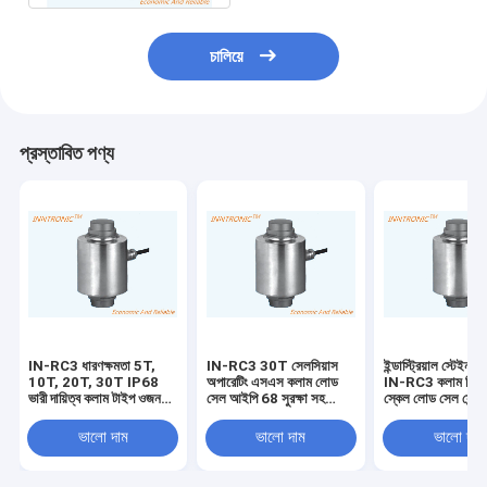
চালিয়ে
প্রস্তাবিত পণ্য
IN-RC3 ধারণক্ষমতা 5T,
IN-RC3 30T সেলসিয়াস
ইন্ডাস্ট্রিয়াল স্টেইনলে
10T, 20T, 30T IP68
অপারেটিং এসএস কলাম লোড
IN-RC3 কলাম ভিত্তি
ভারী দায়িত্ব কলাম টাইপ ওজন
সেল আইপি 68 সুরক্ষা সহ
স্কেল লোড সেল সেন্
ব্রিজ খাদ ইস্পাত লোড সেল
ওয়েজ ব্রিজ ট্রাক স্কেল
জলরোধী IP68 ওজন ব
150% / 250% Emax
জন্য সুরক্ষা
ভালো দাম
ভালো দাম
ভালো দাম
নিরাপদ ওভারলোড