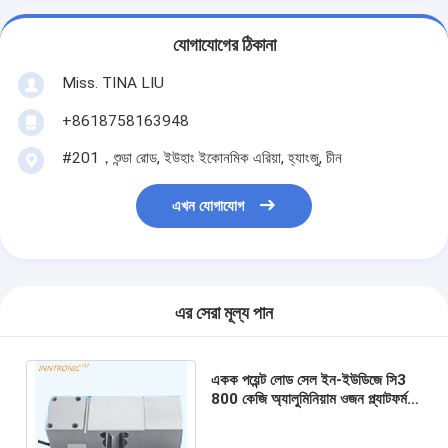
যোগাযোগের ঠিকানা
Miss. TINA LIU
+8618758163948
#201，শুন্ডা রোড, ইউহাং ইকোনমিক এরিয়া, হ্যাংজু, চীন
এখন যোগাযোগ
এর সেরা মূল্য পান
একক পয়েন্ট লোড সেল ইন-ইউডিজে সি3
800 কেজি অ্যালুমিনিয়াম ওজন প্ল্যাটফর্ম
বেঞ্চ স্কেল আইপি65 2.0±0.2mV/V
এর জন্য ফোর্স সেন্সর