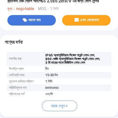
প্ল্যাটফর্ম বেঞ্চ স্কেল আইপি65 2.0±0.2mV/V এর জন্য ফোর্স সেন্সর
মূল্য：negotiable
MOQ：1 পিসি
ভালো দাম
এখন যোগাযোগ
পণ্যের বর্ণনা
,
IP65 অ্যালুমিনিয়াম সিঙ্গেল পয়েন্ট লোড সেল
লক্ষণীয় করা
,
800 কেজি অ্যালুমিনিয়াম সিঙ্গেল পয়েন্ট লোড সেল
3 মি তারের সাথে ডিজিটাল লোড সেল
উৎপত্তি স্থল
চীন
ডেলিভারি সময়
15-30 দিন
ন্যূনতম চাহিদার পরিমাণ
1 পিসি
পরিচিতিমুলক নাম
inntronic
পরিশোধের শর্ত
এল/সি
আরো দেখুন