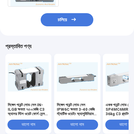
চালিয়ে
প্রস্তাবিত পণ্য
সিঙ্গেল পয়েন্ট লোড সেল IN-
সিঙ্গেল পয়েন্ট লোড সেল
একক পয়েন্ট লোড সেল
ILGB ক্ষমতা ৭৫০কেজি C3
IPW6C ক্ষমতা 3-40 কেজি
SP4MC6MR ধারণক
অ্যালয় স্টিল ওয়েট ফোর্স সেন্সর
স্ট্যাটিক ওয়েইং অ্যালুমিনিয়াম
36kg C3 প্ল্যাটফর্ম ব
IP65 ১.২*১.২মি প্ল্যাটফর্ম বেঞ্চ
ওয়েট ফোর্স সেন্সর 2mv/v C3
ওজনের জন্য অ্যালুমিন
স্কেলের জন্য ২mv/v
C6 কাউন্টিং স্কেলের জন্য
শক্তি সেন্সর IP67
ভালো দাম
ভালো দাম
ভালো দাম
IP67