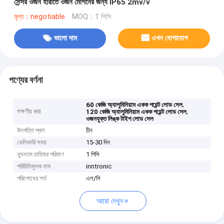
সেন্সর ওজন হারাতে ওজন মেশিনের জন্য IP65 2mv/v
মূল্য：negotiable
MOQ：1 পিসি
ভালো দাম
এখন যোগাযোগ
পণ্যের বর্ণনা
,
60 কেজি অ্যালুমিনিয়াম একক পয়েন্ট লোড সেল
লক্ষণীয় করা
,
120 কেজি অ্যালুমিনিয়াম একক পয়েন্ট লোড সেল
ওজনযুক্ত লিঙ্ক টাইপ লোড সেল
উৎপত্তি স্থল
চীন
ডেলিভারি সময়
15-30 দিন
ন্যূনতম চাহিদার পরিমাণ
1 পিসি
পরিচিতিমুলক নাম
inntronic
পরিশোধের শর্ত
এল/সি
আরো দেখুন