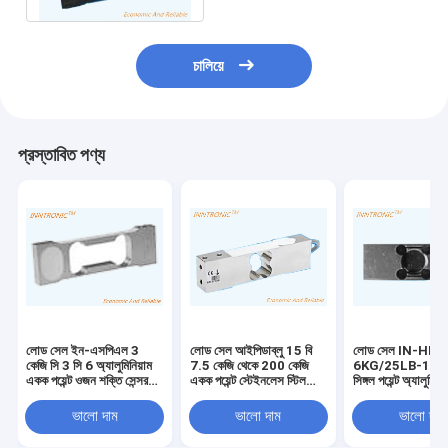
চালিয়ে
প্রস্তাবিত পণ্য
লোড সেল ইন-এসপিএল 3
লোড সেল আইপিডাব্লু 15 বি
লোড সেল IN-HPS
কেজি সি 3 সি 6 অ্যালুমিনিয়াম
7.5 কেজি থেকে 200 কেজি
6KG/25LB-100
একক পয়েন্ট ওজন শক্তি সেন্সর
একক পয়েন্ট স্টেইনলেস স্টিল
সিঙ্গল পয়েন্ট অ্যালুমিনি
2mv/V আইপি 65
ওজন শক্তি সেন্সর আইপি 67
অ্যালগরি ওজন শক্তি স
ইলেকট্রনিক ভারসাম্য জন্য
প্ল্যাটফর্ম বেঞ্চ স্কেল 2 এমভি /
প্ল্যাটফর্ম স্কেল I
ভালো দাম
ভালো দাম
ভালো দাম
2mv/v
ভি সি 3 এর জন্য