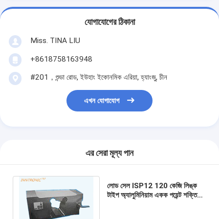
যোগাযোগের ঠিকানা
Miss. TINA LIU
+8618758163948
#201，শুন্ডা রোড, ইউহাং ইকোনমিক এরিয়া, হ্যাংজু, চীন
এখন যোগাযোগ
এর সেরা মূল্য পান
লোড সেল ISP12 120 কেজি লিঙ্ক
টাইপ অ্যালুমিনিয়াম একক পয়েন্ট শক্তি
সেন্সর ওজন হারাতে ওজন মেশিনের জন্য
IP65 2mv/v