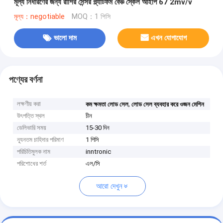
মূল্য নির্ধারণের জন্য রাশির সেন্সর প্ল্যাটফর্ম বেঞ্চ স্কেল আইপি 67 2mv/v
মূল্য：negotiable
MOQ：1 পিসি
ভালো দাম
এখন যোগাযোগ
পণ্যের বর্ণনা
লক্ষণীয় করা
,
কম ক্ষমতা লোড সেল
লোড সেল ব্যবহার করে ওজন মেশিন
উৎপত্তি স্থল
চীন
ডেলিভারি সময়
15-30 দিন
ন্যূনতম চাহিদার পরিমাণ
1 পিসি
পরিচিতিমুলক নাম
inntronic
পরিশোধের শর্ত
এল/সি
আরো দেখুন