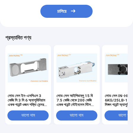
চালিয়ে
প্রস্তাবিত পণ্য
লোড সেল ইন-এসপিএল 3
লোড সেল আইপিডাব্লু 15 বি
লোড সেল IN-HPS
কেজি সি 3 সি 6 অ্যালুমিনিয়াম
7.5 কেজি থেকে 200 কেজি
6KG/25LB-100
একক পয়েন্ট ওজন শক্তি সেন্সর
একক পয়েন্ট স্টেইনলেস স্টিল
সিঙ্গল পয়েন্ট অ্যালুমিনি
2mv/V আইপি 65
ওজন শক্তি সেন্সর আইপি 67
অ্যালগরি ওজন শক্তি স
ইলেকট্রনিক ভারসাম্য জন্য
প্ল্যাটফর্ম বেঞ্চ স্কেল 2 এমভি /
প্ল্যাটফর্ম স্কেল I
ভালো দাম
ভালো দাম
ভালো দাম
2mv/v
ভি সি 3 এর জন্য