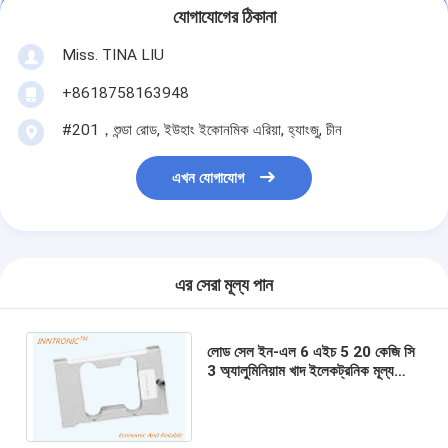
যোগাযোগের ঠিকানা
Miss. TINA LIU
+8618758163948
#201，শুন্ডা রোড, ইউহাং ইকোনমিক এরিয়া, হ্যাংজু, চীন
এখন যোগাযোগ
এর সেরা মূল্য পান
লোড সেল ইন-এল 6 এইচ 5 20 কেজি সি
3 অ্যালুমিনিয়াম খাদ ইলেকট্রনিক মূল্য
নির্ধারণের জন্য রাশির সেন্সর প্ল্যাটফর্ম বেঞ্চ
স্কেল আইপি 67 2mv/v