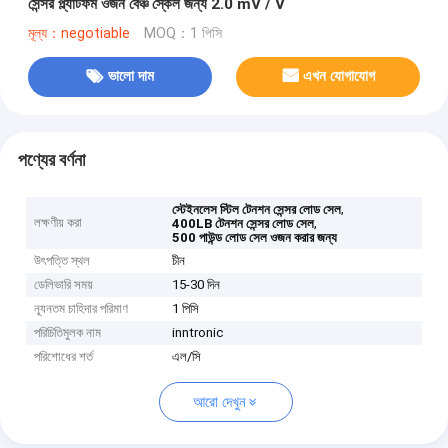
সেন্সর প্ল্যাটফর্ম ওজন বেঞ্চ স্কেল জন্য 2.0 mV / V
মূল্য：negotiable
MOQ：1 পিসি
ভালো দাম
এখন যোগাযোগ
পণ্যের বর্ণনা
,
স্টেইনলেস স্টিল টেনশন সেন্সর লোড সেল
লক্ষণীয় করা
,
400LB টেনশন সেন্সর লোড সেল
500 পাউন্ড লোড সেল ওজন করার জন্য
উৎপত্তি স্থল
চীন
ডেলিভারি সময়
15-30 দিন
ন্যূনতম চাহিদার পরিমাণ
1 পিসি
পরিচিতিমুলক নাম
inntronic
পরিশোধের শর্ত
এল/সি
আরো দেখুন