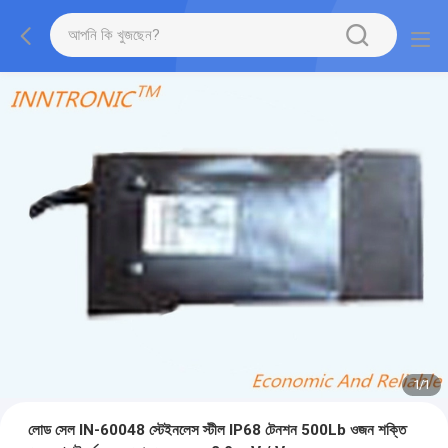
1
/
1
লোড সেল IN-60048 স্টেইনলেস স্টীল IP68 টেনশন 500Lb ওজন শক্তি