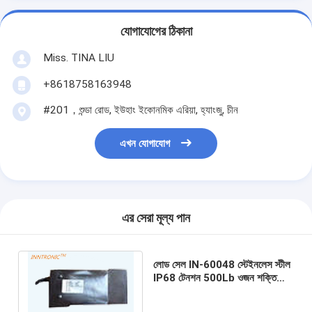
যোগাযোগের ঠিকানা
Miss. TINA LIU
+8618758163948
#201，শুন্ডা রোড, ইউহাং ইকোনমিক এরিয়া, হ্যাংজু, চীন
এখন যোগাযোগ
এর সেরা মূল্য পান
লোড সেল IN-60048 স্টেইনলেস স্টীল
IP68 টেনশন 500Lb ওজন শক্তি
সেন্সর প্ল্যাটফর্ম ওজন বেঞ্চ স্কেল জন্য
2.0 mV / V