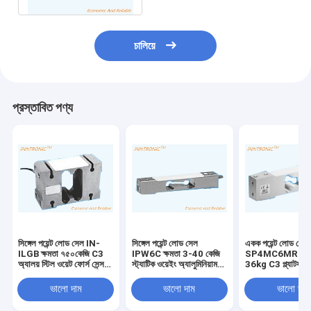
চালিয়ে
প্রস্তাবিত পণ্য
সিঙ্গেল পয়েন্ট লোড সেল IN-
সিঙ্গেল পয়েন্ট লোড সেল
একক পয়েন্ট লোড সেল
ILGB ক্ষমতা ৭৫০কেজি C3
IPW6C ক্ষমতা 3-40 কেজি
SP4MC6MR ধারণক
অ্যালয় স্টিল ওয়েট ফোর্স সেন্সর
স্ট্যাটিক ওয়েইং অ্যালুমিনিয়াম
36kg C3 প্ল্যাটফর্ম ব
IP65 ১.২*১.২মি প্ল্যাটফর্ম বেঞ্চ
ওয়েট ফোর্স সেন্সর 2mv/v C3
ওজনের জন্য অ্যালুমিন
স্কেলের জন্য ২mv/v
C6 কাউন্টিং স্কেলের জন্য
শক্তি সেন্সর IP67
ভালো দাম
ভালো দাম
ভালো দাম
IP67