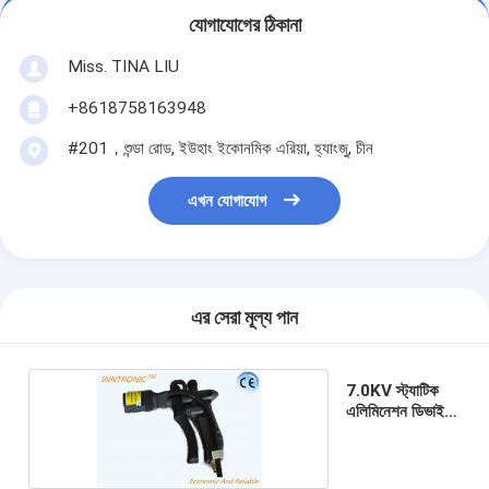
যোগাযোগের ঠিকানা
Miss. TINA LIU
+8618758163948
#201，শুন্ডা রোড, ইউহাং ইকোনমিক এরিয়া, হ্যাংজু, চীন
এখন যোগাযোগ
এর সেরা মূল্য পান
7.0KV স্ট্যাটিক
এলিমিনেশন ডিভাইস
বন্দুক