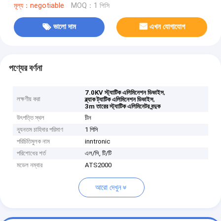
মূল্য：negotiable
MOQ：1 পিসি
ভালো দাম
এখন যোগাযোগ
পণ্যের বর্ণনা
,
7.0KV স্ট্যাটিক এলিমিনেশন ডিভাইস
লক্ষণীয় করা
,
ব্ল্যাক ট্যাটিক এলিমিনেশন ডিভাইস
3m তারের স্ট্যাটিক এলিমিনেটর বন্দুক
উৎপত্তি স্থল
চীন
ন্যূনতম চাহিদার পরিমাণ
1 পিসি
পরিচিতিমুলক নাম
inntronic
পরিশোধের শর্ত
এল/সি, টি/টি
মডেল নম্বার
ATS2000
আরো দেখুন