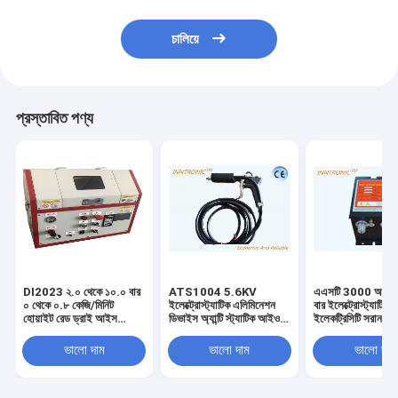
চালিয়ে
প্রস্তাবিত পণ্য
DI2023 ২.০ থেকে ১০.০ বার
ATS1004 5.6KV
এএসটি 3000 আইওন
০ থেকে ০.৮ কেজি/মিনিট
ইলেক্ট্রোস্ট্যাটিক এলিমিনেশন
বার ইলেক্ট্রোস্ট্যাটিক
হোয়াইট রেড ড্রাই আইস
ডিভাইস অ্যান্টি স্ট্যাটিক আইওন
ইলেকট্রিসিটি সরান ডি
ক্লিনার মেশিন পিসিবি পৃষ্ঠতল
বায়ু নল ফিল্ম স্ট্যাটিক অপসারণের
220V / 50Hz লেবেল
পরিষ্কারের জন্য 220 ভি 50
জন্য পৃষ্ঠ পরিষ্কার
ব্যাগ তৈরির মেশিনের জ
ভালো দাম
ভালো দাম
ভালো দাম
এইচজেড 250W