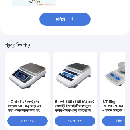
চালিয়ে
প্রস্তাবিত পণ্য
HZ সাদা টাচ ইলেকট্রনিক
5 কেজি 165x165 মিমি এনডি
ST 5kg
ব্যালেন্স 5000g খাদ্য এর
হোয়াইট ইলেকট্রনিক ব্যালেন্স
RS232/RS485 স
জন্য ঐচ্ছিকভাবে কভার সহ,
কভার ঐচ্ছিক খাদ্য কাগজের জন্য
এলসিডি ডিসপ্লে প্যা
4.3 ইঞ্চি এলসিডি টাচ স্ক্রিন
ওজন বিশ্লেষণ সমর্থন RS232
ইলেকট্রনিক ব্যালেন্স র
RS485
ইন্টারফেস
জন্য খাদ্য ওজন
ভালো দাম
ভালো দাম
ভালো দাম