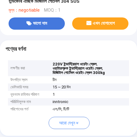
ইন্ডিকেটর ঐচ্ছিক ডিজিটাল পোর্টেবল 304 SUS
মূল্য：negotiable
MOQ：1
ভালো দাম
এখন যোগাযোগ
পণ্যের বর্ণনা
,
220V ইন্ডাস্ট্রিয়াল ওয়েইং স্কেল
লক্ষণীয় করা
,
ওয়াটারপ্রুফ ইন্ডাস্ট্রিয়াল ওয়েইং স্কেল
ডিজিটাল পোর্টেবল ওয়েইং স্কেল 300kg
উৎপত্তি স্থল
চীন
ডেলিভারি সময়
15 ~ 20 দিন
ন্যূনতম চাহিদার পরিমাণ
1
পরিচিতিমুলক নাম
inntronic
পরিশোধের শর্ত
এল/সি, টি/টি
আরো দেখুন