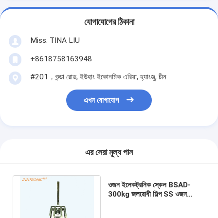
যোগাযোগের ঠিকানা
Miss. TINA LIU
+8618758163948
#201，শুন্ডা রোড, ইউহাং ইকোনমিক এরিয়া, হ্যাংজু, চীন
এখন যোগাযোগ
এর সেরা মূল্য পান
ওজন ইলেকট্রনিক স্কেল BSAD-
300kg জলরোধী শিল্প SS ওজন
পরিমাপকারী ইন্ডিকেটর ঐচ্ছিক ডিজিটাল
পোর্টেবল 304 SUS