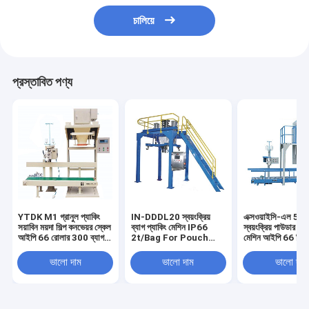
চালিয়ে
প্রস্তাবিত পণ্য
YTDK M1 গ্রানুল প্যাকিং
IN-DDDL20 স্বয়ংক্রিয়
এক্সওয়াইসি-এল 5 কে
সয়াবিন ময়দা শিল্প কনভেয়র স্কেল
ব্যাগ প্যাকিং মেশিন IP66
স্বয়ংক্রিয় পাউডার প্য
আইপি 66 রোলার 300 ব্যাগ /
2t/Bag For Pouch
মেশিন আইপি 66 ডিজি
ঘন্টা 0.2% সয়াবিন ময়দার জন্য
Sealing for grain and
কন্ট্রোল রাসায়নিক কণা
feed 0.6m3/min
0.2%F.S ভরাট
ভালো দাম
ভালো দাম
ভালো দাম