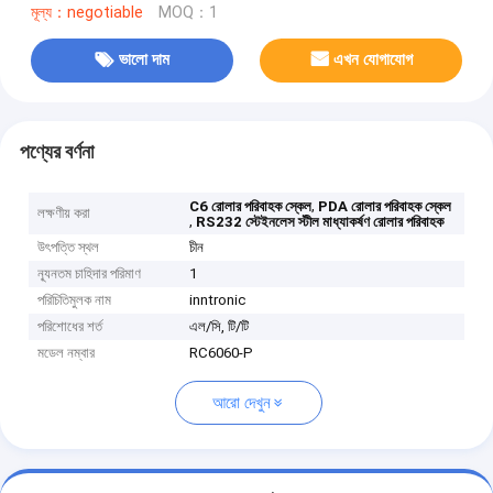
মূল্য：negotiable
MOQ：1
ভালো দাম
এখন যোগাযোগ
পণ্যের বর্ণনা
,
C6 রোলার পরিবাহক স্কেল
PDA রোলার পরিবাহক স্কেল
লক্ষণীয় করা
,
RS232 স্টেইনলেস স্টীল মাধ্যাকর্ষণ রোলার পরিবাহক
উৎপত্তি স্থল
চীন
ন্যূনতম চাহিদার পরিমাণ
1
পরিচিতিমুলক নাম
inntronic
পরিশোধের শর্ত
এল/সি, টি/টি
মডেল নম্বার
RC6060-P
আরো দেখুন