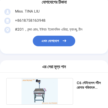
যোগাযোগের ঠিকানা
Miss. TINA LIU
+8618758163948
#201，শুন্ডা রোড, ইউহাং ইকোনমিক এরিয়া, হ্যাংজু, চীন
এখন যোগাযোগ
এর সেরা মূল্য পান
C6 স্টেইনলেস স্টীল
রোলার পরিবাহক
স্কেল