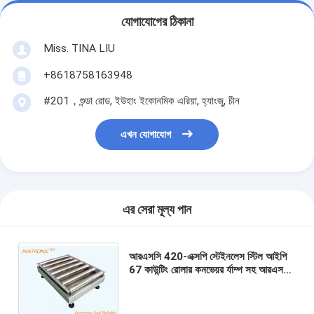
যোগাযোগের ঠিকানা
Miss. TINA LIU
+8618758163948
#201，শুন্ডা রোড, ইউহাং ইকোনমিক এরিয়া, হ্যাংজু, চীন
এখন যোগাযোগ
এর সেরা মূল্য পান
আরএসসি 420-এক্সপি স্টেইনলেস স্টিল আইপি
67 কাউন্টিং রোলার কনভেয়র র্যাম্প সহ আরএস
485 500 কেজি কেজি, পাউন্ড 226 মিমি এক্স
71 মিমি এক্স 161 মিমি ওজনের স্কেল সিস্টেম
ওডিএম