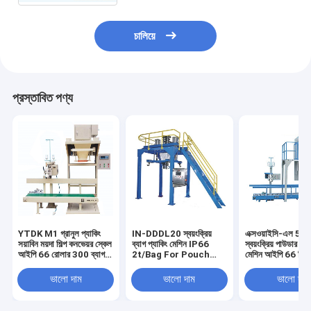
চালিয়ে
প্রস্তাবিত পণ্য
YTDK M1 গ্রানুল প্যাকিং
IN-DDDL20 স্বয়ংক্রিয়
এক্সওয়াইসি-এল 5 কে
সয়াবিন ময়দা শিল্প কনভেয়র স্কেল
ব্যাগ প্যাকিং মেশিন IP66
স্বয়ংক্রিয় পাউডার প্য
আইপি 66 রোলার 300 ব্যাগ /
2t/Bag For Pouch
মেশিন আইপি 66 ডিজি
ঘন্টা 0.2% সয়াবিন ময়দার জন্য
Sealing for grain and
কন্ট্রোল রাসায়নিক কণা
feed 0.6m3/min
0.2%F.S ভরাট
ভালো দাম
ভালো দাম
ভালো দাম