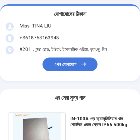
যোগাযোগের ঠিকানা
Miss. TINA LIU
+8618758163948
#201，শুন্ডা রোড, ইউহাং ইকোনমিক এরিয়া, হ্যাংজু, চীন
এখন যোগাযোগ
এর সেরা মূল্য পান
IN-100A গ্রে অ্যালুমিনিয়াম খাদ
পোর্টেবল ওজন স্কেল IP66 500kg
0.2% ট্রাক অক্ষ স্কেল জন্য 100
VDC IP66