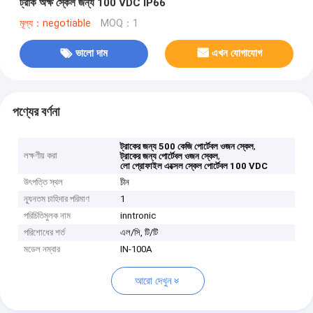
ট্রাক অক্ষ স্কেল জন্য 100 VDC IP66
মূল্য：negotiable
MOQ：1
ভালো দাম
এখন যোগাযোগ
পণ্যের বর্ণনা
,
ট্রাকের জন্য 500 কেজি পোর্টেবল ওজন স্কেল
লক্ষণীয় করা
,
ট্রাকের জন্য পোর্টেবল ওজন স্কেল
লো প্রোফাইল এক্সেল স্কেল পোর্টেবল 100 VDC
উৎপত্তি স্থল
চীন
ন্যূনতম চাহিদার পরিমাণ
1
পরিচিতিমুলক নাম
inntronic
পরিশোধের শর্ত
এল/সি, টি/টি
মডেল নম্বার
IN-100A
আরো দেখুন