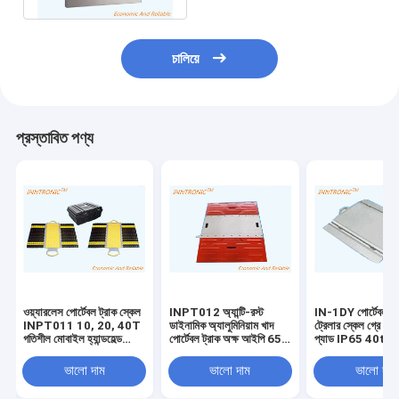
চালিয়ে
প্রস্তাবিত পণ্য
ওয়্যারলেস পোর্টেবল ট্রাক স্কেল
INPT012 অ্যান্টি-রস্ট
IN-1DY পোর্টেবল ট্র্যা
INPT011 10, 20, 40T
ডাইনামিক অ্যালুমিনিয়াম খাদ
ট্রেলার স্কেল গ্রে য
গতিশীল মোবাইল হ্যান্ডহেল্ড
পোর্টেবল ট্রাক অক্ষ আইপি 65
প্যাড IP65 40t ট্রা
যানবাহন গাড়ির অক্ষের ওজন
30t যানবাহন অটো ওজন স্কেল
স্কেল 1.0±0.1m
জন্য ওজন
± 0.1 ~ 0.3%F.S
ভালো দাম
ভালো দাম
ভালো দাম