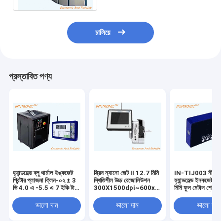
চালিয়ে
প্রস্তাবিত পণ্য
হ্যান্ডহেল্ড ব্লু থার্মাল ইঙ্কজেট
স্ক্রিন ন্যানো জেট II 12.7 মিমি
IN-TIJ003 নীল ট
প্রিন্টার প্লাজমা ক্লিন-০২ ± 3
স্থিতিশীল উচ্চ রেজোলিউশন
হ্যান্ডহেল্ড ইনকজেট প্রি
ভি 4.0 এ -5.5 এ 7 ইঞ্চি টাচ
300X1500dpi~600x600dpi
মিমি ফুল মেটাল শেল 
স্ক্রিন এসি 220 ভি (± 20%)
Tij 2.5 304m/min সহ
টিআইজে২.৫ থার্মাল 
এর সাথে কাজ করে
তাপীয় ইঙ্কজেট প্রিন্টার
প্রিন্টার ইউএসবি সহ কার
ভালো দাম
ভালো দাম
ভালো দাম
জন্য