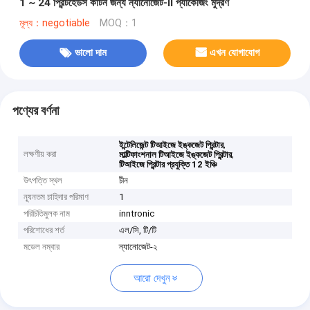
1 ~ 24 প্রিন্টহেডস কার্টন জন্য ন্যানোজেট-II প্যাকেজিং মুদ্রণ
মূল্য：negotiable
MOQ：1
ভালো দাম
এখন যোগাযোগ
পণ্যের বর্ণনা
,
ইন্টেলিজেন্ট টিআইজে ইঙ্কজেট প্রিন্টার
লক্ষণীয় করা
,
মাল্টিফাংশনাল টিআইজে ইঙ্কজেট প্রিন্টার
টিআইজে প্রিন্টার প্রযুক্তি 12 ইঞ্চি
উৎপত্তি স্থল
চীন
ন্যূনতম চাহিদার পরিমাণ
1
পরিচিতিমুলক নাম
inntronic
পরিশোধের শর্ত
এল/সি, টি/টি
মডেল নম্বার
ন্যানোজেট-২
আরো দেখুন