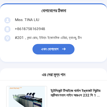
যোগাযোগের ঠিকানা
Miss. TINA LIU
+8618758163948
#201，শুন্ডা রোড, ইউহাং ইকোনমিক এরিয়া, হ্যাংজু, চীন
এখন যোগাযোগ
এর সেরা মূল্য পান
ইন্টেলিজেন্ট টিআইজে থার্মাল ইঙ্কজেট প্রিন্টার
মাল্টিফাংশনাল লাইন আরএস 232 সি 1 ~
24 প্রিন্টহেডস কার্টন জন্য ন্যানোজেট-II
প্যাকেজিং মুদ্রণ