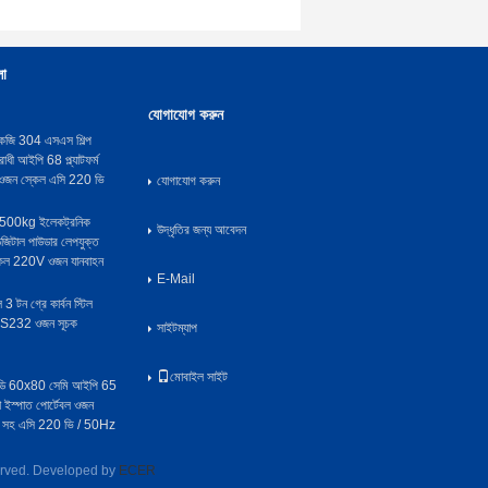
লা
যোগাযোগ করুন
েজি 304 এসএস শিল্প
োধী আইপি 68 প্ল্যাটফর্ম
্য ওজন স্কেল এসি 220 ভি
যোগাযোগ করুন
0kg ইলেকট্রনিক
উদ্ধৃতির জন্য আবেদন
টাল পাউডার লেপযুক্ত
্কেল 220V ওজন যানবাহন
E-Mail
3 টন গ্রে কার্বন স্টিল
S232 ওজন সূচক
সাইটম্যাপ
মোবাইল সাইট
এবিডি 60x80 সেমি আইপি 65
কা ইস্পাত পোর্টেবল ওজন
া সহ এসি 220 ভি / 50Hz
served. Developed by
ECER