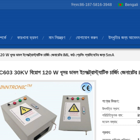
বিক্রয়:
86-187-5816-3948
Bengali
পর্কে
কারখানা ভ্রমণ
মান নিয়ন্ত্রণ
যোগাযোগ করুন
উদ্ধৃতির জন্য আবেদন
ধূসর ডাবল ইলেক্ট্রোস্ট্যাটিক চার্জিং জেনারেটর IML কাঠ প্রেসিং ল্যামিনেটের জন্য 5mA
603 30KV বিয়োগ 120 W ধূসর ডাবল ইলেক্ট্রোস্ট্যাটিক চার্জিং জেনারেটর 
পণ্যের বিবরণ:
উৎপত্তি স্থল:
চী
পরিচিতিমুলক নাম:
i
মডেল নম্বার:
D
প্রদান: