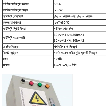
সর্বাধিক আউটপুট বর্তমান
5
mA
সর্বাধিক আউটপুট শক্তি
১৫০ W
আউটপুট পোলারিটি
১% ৩০ কেভি+ এবং ১% ৩০ কেভি-
কাজের তাপমাত্রা
-১৫°সি
6
0°C
আউটপুট স্থিতিশীলতা
সর্বাধিক লোড ১%
30kv+*1 এবং 30kv-*1
আউটপুট সংযোগকারী
30kv+*2 এবং 30kv-*2
ভোল্টেজ নিয়ন্ত্রণ
ধাপবিহীন চাপ নিয়ন্ত্রণ
রিমোট কন্ট্রোল
সমর্থন সংকেত লাইন সুইচ দূরবর্তী নিয়ন্ত্রণ
ওজন
৭ কেজি
আকার
৫০০*৪০০*২০০ মিমি