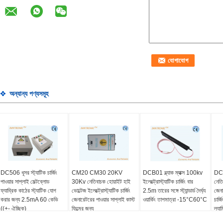
অন্যান্য পণ্যসমূহ
DC506 ধূসর স্ট্যাটিক চার্জিং
CM20 CM30 20KV
DCB01 ব্ল্যাক ম্যাক্স 100kv
DC
পাওয়ার সাপ্লাই মেল্টব্লোড
30Kv নেতিবাচক হোয়াইট হাই
ইলেক্ট্রোস্ট্যাটিক চার্জিং বার
নেতিব
ফ্যাব্রিক কাঠের স্ট্যাটিক যোগ
ভোল্টেজ ইলেক্ট্রোস্ট্যাটিক চার্জিং
2.5m তারের সঙ্গে স্ট্যান্ডার্ড দৈর্ঘ্য
জেনা
করার জন্য 2.5mA 60 কেভি
জেনারেটরের পাওয়ার সাপ্লাই কাস্ট
ওয়ার্কিং তাপমাত্রা -15°C60°C
চার্জ
((+- ঐচ্ছিক)
ফিল্মের জন্য
ল্য
244*124*64mm