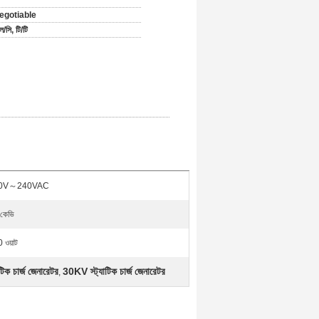
egotiable
/সি, টি/টি
0V～240VAC
কেভি
 ওয়াট
িক চার্জ জেনারেটর
30KV স্ট্যাটিক চার্জ জেনারেটর
,