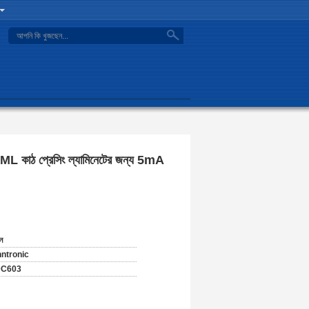
search
IML কাঠ প্রেসিং ল্যামিনেটের জন্য 5mA
ন
nntronic
C603