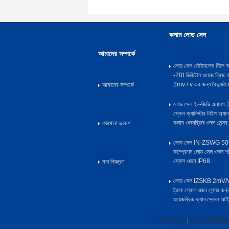
কলাম লোড সেল
আমাদের সম্পর্কে
লোড সেল স্টেইনলেস স্টি
-20t ডিজিটাল ওয়েজ ব্রিজ 
2mv / v এর জন্য বৈদ্যুতিন
আমাদের সম্পর্কে
লোড সেল ইন-জিডি এনালগ 
স্কেল ক্যানিস্টার টাইপ অ্যা
কলাম ওজনব্রিজ ওজন সেন্
কারখানা ভ্রমণ
লোড সেল IN-ZSWG 50t খ
কম্প্রেশন লোড সেল ওজন শক্
স্কেল ওজন IP68
মান নিয়ন্ত্রণ
লোড সেল IZSKB 2mV/V 
ট্রাক স্কেল ওজন সেন্সর জন্
ওয়েজব্রিজ ক্যান স্কেল আ
গোপনীয়তা নীতি
|
চীন ইলেক্ট্রোস্ট্যাট