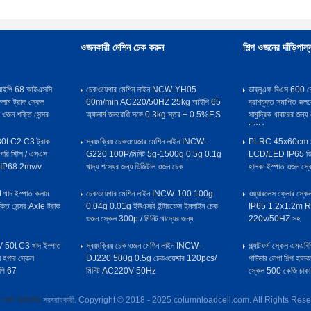
ওজনকারী মেশিন চেক করুন
শিল্প ওজনের দাঁড়িপাল্
ল আইপি 68 আইএসসি
চেকওয়েগার মেশিন লাইন NCW-YH05
ডাব্লুএফ-বিএস 600 ক
কলাম ট্রাক স্কেল
60m/min AC220/50HZ 25kg আইপি 65
ব্রাশযুক্ত সমাপ্তি জলর
 ওজন শক্তি সেন্সর
অ্যালার্ম জলরোধী সঙ্গে 0.3kg স্তর + 0.5%F.S
সামুদ্রিক খাবারের জন
50Hz
30t C2 C3 ট্রাক
স্বয়ংক্রিয় চেকওয়েজার মেশিন লাইন INCW-
PLRC 45x60cm 50
লগরি স্টিল / এসএস
G220 100P/মিনিট 5g-1500g 0.5g 0.1g
LCD/LED IP65 ডিজি
সর IP68 2mv/v
খাদ্য শস্যের জন্য ডিজিটাল ওজন চেক
হালকা ইস্পাত ওজন স
জন্য
াদ ইস্পাত কলাম
চেকওয়েগার মেশিন লাইন INCW-100 100g
ওয়্যারলেস ফ্লোর স্কেল 
তি সেন্সর Axle ট্রাক
0.04g 0.01g ইউএসবি ইন্টারফেস ইনলাইন চেক
IP65 1.2x1.2m R
ওজন স্কেল 300p / মিনিট খাদ্যের জন্য
220v/50HZ সহ
50t C3 খাদ ইস্পাত
স্বয়ংক্রিয় চেক ওজন মেশিন লাইন INCW-
প্ল্যাটফর্ম স্কেল এম
য হপার স্কেল
DJ220 500g 0.5g চেকওয়েজার 120pcs/
পাউডার লেপা শিল্প হাল
ইপি 67
মিনিট AC220V 50Hz
স্কেল 500 কেজি চাক
িক চার্জ জেনারেটর
সরবরাহকারী. Copyright © 2018 - 2025 columnloadcell.com. All Rights Re