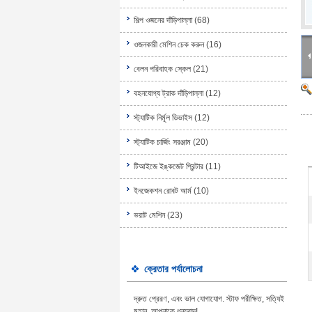
শিল্প ওজনের দাঁড়িপাল্লা
(68)
ওজনকারী মেশিন চেক করুন
(16)
বেলন পরিবাহক স্কেল
(21)
বহনযোগ্য ট্রাক দাঁড়িপাল্লা
(12)
স্ট্যাটিক নির্মূল ডিভাইস
(12)
স্ট্যাটিক চার্জিং সরঞ্জাম
(20)
টিআইজে ইঙ্কজেট প্রিন্টার
(11)
ইনজেকশন রোবট আর্ম
(10)
ভরাট মেশিন
(23)
ক্রেতার পর্যালোচনা
দ্রুত প্রেরণ, এবং ভাল যোগাযোগ. স্টাফ পরীক্ষিত, সত্যিই
মহান, আপনাকে ধন্যবাদ!