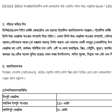
DC603 30KV ইলেক্ট্রোস্ট্যাটিক চার্জ জেনারেটর কাঠ প্রেসিং লাইন উচ্চ ভোল্টেজ 5mA * 1
1. পরিচয় করিয়ে দিন
ডিসি
6
0
6
কেস টাইপ চার্জিং জেনারেটর এক ধরনের স্ট্যাটিক অ্যাপ্লিকেশন সরঞ্জাম।
স্ট্যাটিক চার্
ডিসি উচ্চ ভোল্টেজ পাওয়ার সাপ্লাই দিয়ে গঠিত।
এফ
বা ডিসি উচ্চ ভোল্টেজ পাওয়ার সাপ্লাই, নেতিব
প্রদান
,
নেতিবাচক আয়ন (বা ধনাত্মক আয়ন) নির্গত করতে এবং তারপর একটি বস্তুর (ওয়ার্কপিস) উপর
ভোল্টেজ যত বেশি, কার্যকর পরিসীমা তত বেশি
.
এটি অ বোনা ফ্যাব্রিক, ফিল্ম, পেইন্টিং, মুদ্রণ, ফ্ল
ব্যবহৃত হয়
.
এটির অনেক সুবিধা রয়েছে যেমন সহজ ইনস্টলেশন, অগ্নি সুরক্ষা, বিদ্যুৎ শক নেই এবং
3. অ্যাপ্লিকেশনঃ
ইনমোল্ড লেবেলিং (আইএমএল), কাঠের প্রেসিং লাইন,কাস্ট ফিল্ম,ব্যাগ তৈরির রোল,রোল কোরগুলিতে ফিল্
ওয়েল্ড ব্যাগ হ্যান্ডল।
2টেকনিক্যাল
পরামিতিঃ
ইনপুট ভোল্টেজ
সর্বাধিক ইনপুট পাওয়ার
12
০ ওয়াট
আউটপুট ভোল্টেজ
3
০ কেভি