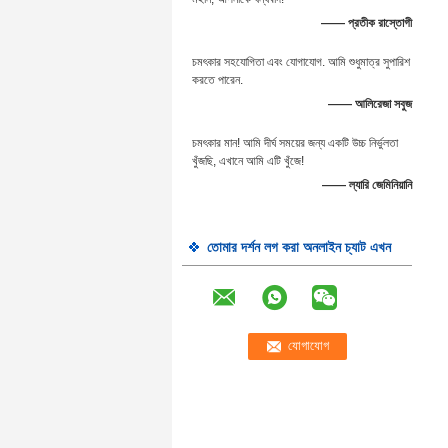
—— প্রতীক রাস্তোগী
চমৎকার সহযোগিতা এবং যোগাযোগ. আমি শুধুমাত্র সুপারিশ
করতে পারেন.
—— আলিরেজা সবুজ
চমৎকার মান! আমি দীর্ঘ সময়ের জন্য একটি উচ্চ নির্ভুলতা
খুঁজছি, এখানে আমি এটি খুঁজে!
—— ল্যারি জেমিনিয়ানি
তোমার দর্শন লগ করা অনলাইন চ্যাট এখন