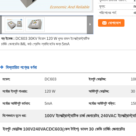
ন্যূনতম চাহিদার পরিমাণ:
1
মূল্য:
n
পরিশোধের শর্ত:
এল
যোগাযোগ
বড় ইমেজ :
DC603 30KV বিয়োগ 120 W ধূসর ডাবল ইলেক্ট্রোস্ট্যাটিক
চার্জিং জেনারেটর IML কাঠ প্রেসিং ল্যামিনেটের জন্য 5mA
বিস্তারিত পণ্যের বর্ণনা
মডেল:
DC603
ইনপুট ভোল্টেজ:
10
সর্বোচ্চ ইনপুট পাওয়ার:
120 W
আউটপুট ভোল্টেজ:
30 
সর্বোচ্চ আউটপুট বর্তমান:
5mA
সর্বোচ্চ আউটপুট শক্তি:
150
100V ইলেক্ট্রোস্ট্যাটিক চার্জ জেনারেটর
240VAC ইলেক্ট্রোস্ট্যাট
বিশেষভাবে তুলে ধরা:
,
ইনপুট ভোল্টেজ 100V240VAC
DC603
(
কেস টাইপ) ডাবল 3
0 কেভি চার্জিং জেনারেটর