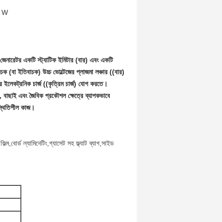
50 W
জিং জেনারেটর একটি স্ট্যাটিক ইমিটার (বার) এবং একটি
াচক (বা ইতিবাচক) উচ্চ ভোল্টেজের প্লাজমা লঞ্চার ((বার)
 ইলেকট্রনিক চার্জ ((কৃত্রিম চার্জ) যোগ করতে।
কিং, বাছাই এবং জৈবিক প্রকৌশল ক্ষেত্রে ব্যাপকভাবে
 স্থিতিশীল কাজ।
ম,বোর্ড ল্যামিনেটিং,গ্যাসেট সহ ফ্ল্যাট ব্যাগ,সাইড