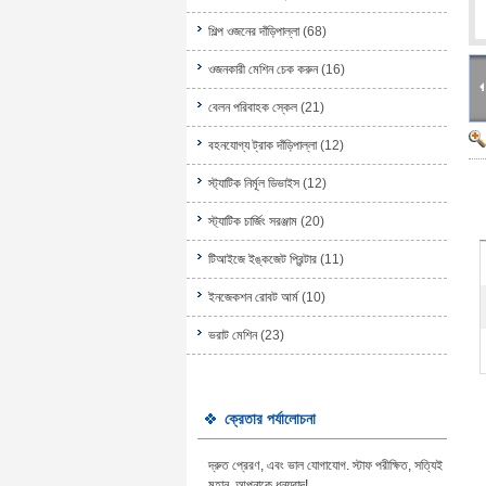
শিল্প ওজনের দাঁড়িপাল্লা
(68)
ওজনকারী মেশিন চেক করুন
(16)
বেলন পরিবাহক স্কেল
(21)
বহনযোগ্য ট্রাক দাঁড়িপাল্লা
(12)
স্ট্যাটিক নির্মূল ডিভাইস
(12)
স্ট্যাটিক চার্জিং সরঞ্জাম
(20)
টিআইজে ইঙ্কজেট প্রিন্টার
(11)
ইনজেকশন রোবট আর্ম
(10)
ভরাট মেশিন
(23)
ক্রেতার পর্যালোচনা
দ্রুত প্রেরণ, এবং ভাল যোগাযোগ. স্টাফ পরীক্ষিত, সত্যিই
মহান, আপনাকে ধন্যবাদ!