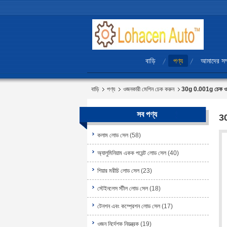
বাড়ি
পণ্য
আমাদের সম্
বাড়ি
পণ্য
ওজনকারী মেশিন চেক করুন
30g 0.001g চেক ওয়
সব পণ্য
30
কলাম লোড সেল
(58)
অ্যালুমিনিয়াম একক পয়েন্ট লোড সেল
(40)
শিয়ার মরীচি লোড সেল
(23)
স্টেইনলেস স্টীল লোড সেল
(18)
টেনশন এবং কম্প্রেশন লোড সেল
(17)
ওজন নির্দেশক নিয়ন্ত্রক
(19)