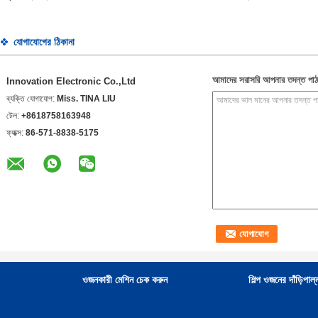
যোগাযোগের ঠিকানা
আমাদের সরাসরি আপনার তদন্ত পাঠ
Innovation Electronic Co.,Ltd
ব্যক্তি যোগাযোগ:
Miss. TINA LIU
টেল:
+8618758163948
ফ্যাক্স:
86-571-8838-5175
ওজনকারী মেশিন চেক করুন
শিল্প ওজনের দাঁড়িপাল্