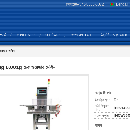
বিক্রয়:
86-571-8635-0072
Bengali
পর্কে
কারখানা ভ্রমণ
মান নিয়ন্ত্রণ
যোগাযোগ করুন
উদ্ধৃতির জন্য আবেদন
েজার মেশিন
g 0.001g চেক ওয়েজার মেশিন
পণ্যের বিবরণ:
উৎপত্তি স্থল:
চীন
পরিচিতিমুলক
innovatio
নাম:
মডেল নম্বার:
INCW30
প্রদান: