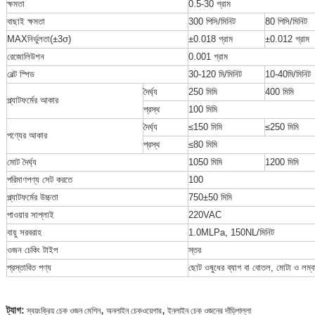
ক্ষমতা
0.5-30 গ্রাম
বাছাই ক্ষমতা
300 পিসি/মিনিট
80 পিসি/মিনিট
MAXনির্ভুলতা(±3σ)
±0.018 গ্রাম
±0.012 গ্রাম
রেজোলিউশন
0.001 গ্রাম
বেল্ট স্পিড
30-120 মি/মিনিট
10-40মি/মিনিট
দৈর্ঘ্য
250 মিমি
400 মিমি
প্ল্যাটফর্মের আকার
প্রস্থ
100 মিমি
দৈর্ঘ্য
≤150 মিমি
≤250 মিমি
পণ্যের আকার
প্রস্থ
≤80 মিমি
মোট দৈর্ঘ্য
1050 মিমি
1200 মিমি
পরিমাণপণ্য সেট করতে
100
প্ল্যাটফর্মের উচ্চতা
750±50 মিমি
পাওয়ার সাপ্লাই
220VAC
বায়ু সরবরাহ
1.0MLPa, 150NL/মিনিট
ওজন চেকিং টাইপ
স্তর
প্রস্তাবিত পণ্য
ছোট ওষুধের ব্যাগ বা বোতল, মোটা ও লম্বা
,
,
ট্যাগ:
স্বয়ংক্রিয় চেক ওজন মেশিন
অনলাইন চেকওয়েগার
ইনলাইন চেক ওজনের দাঁড়িপাল্লা