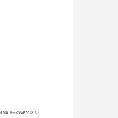
1208
ভিতরে
CW/B201216