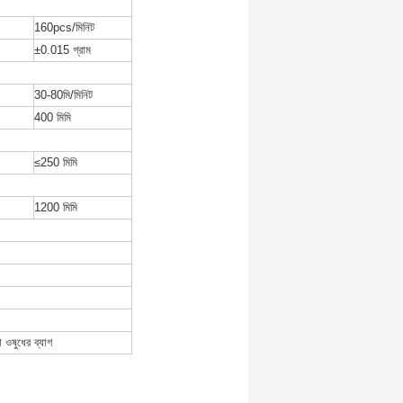
160pcs/মিনিট
±0.015 গ্রাম
30-80মি/মিনিট
400 মিমি
≤250 মিমি
1200 মিমি
 ওষুধের ব্যাগ