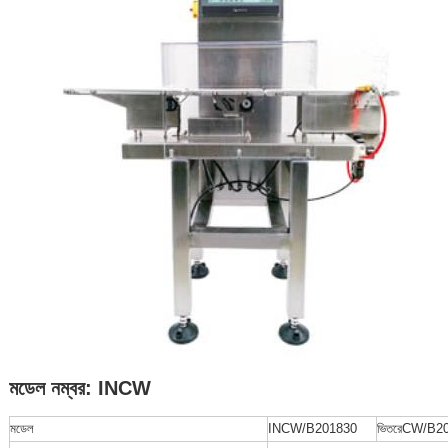
মডেল নম্বর: INCW
মডেল
INCW/B201830
ভিতরে
CW/B20