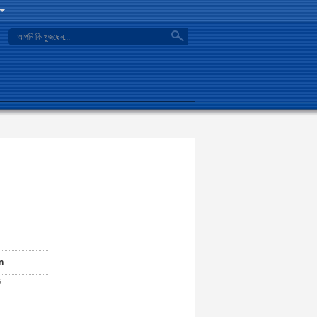
search
n
G