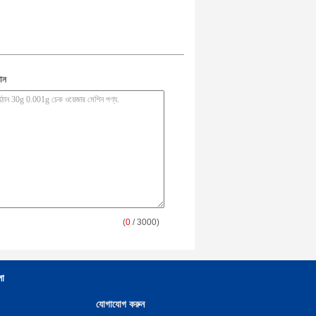
ান
(
0
/ 3000)
লা
যোগাযোগ করুন