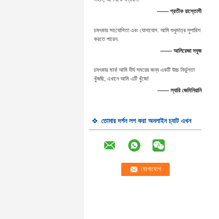
—— প্রতীক রাস্তোগী
চমৎকার সহযোগিতা এবং যোগাযোগ. আমি শুধুমাত্র সুপারিশ
করতে পারেন.
—— আলিরেজা সবুজ
চমৎকার মান! আমি দীর্ঘ সময়ের জন্য একটি উচ্চ নির্ভুলতা
খুঁজছি, এখানে আমি এটি খুঁজে!
—— ল্যারি জেমিনিয়ানি
তোমার দর্শন লগ করা অনলাইন চ্যাট এখন