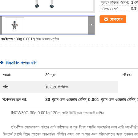
ন্যূনতম চাহিদার পরিমাণ:
1 সে
পরিশোধের শর্ত:
টি/টি,
যোগাযোগ
বড় ইমেজ :
30g 0.001g চেক ওয়েজার মেশিন
বিস্তারিত পণ্যের বর্ণনা
ক্ষমতা:
30 গ্রাম
সঠিকতা:
গতি:
10-120 মি/মিনিট
30 গ্রাম চেক ওয়েজার মেশিন
0.001 গ্রাম চেক ওয়েজার মেশিন
বিশেষভাবে তুলে ধরা:
,
,
INCW30G 30g 0.001g 120m প্রতি মিনিট চেক ওজনকারী মেশিন
হাই-স্পিড প্রোডাকশন লাইনে ছোট বর্গক্ষেত্র বা পুরু স্ট্রিপ প্যাকিং অবজেক্টের জন্য তৈরি উচ্চ-নির্ভ
ডিসচার্জ পোর্টের নীচের প্রান্তে অন-লাইন গতিশীল ওজন এবং পণ্যের ওজন পরিসংখ্যানের জন্য ইনস্টল