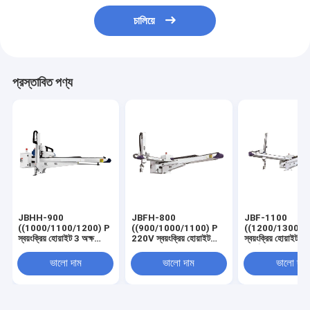
চালিয়ে
প্রস্তাবিত পণ্য
JBHH-900
JBFH-800
JBF-1100
((1000/1100/1200) P
((900/1000/1100) P
((1200/1300) P
স্বয়ংক্রিয় হোয়াইট 3 অক্ষ
220V স্বয়ংক্রিয় হোয়াইট
স্বয়ংক্রিয় হোয়াই
অ্যালুমিনিয়াম খাদ উচ্চ গতির
ইনজেকশন রোবোটিক প্যাকেজিং
সার্ভো ড্রাইভড মিডিয়াম ট
ওপেন রোবোটিক আর্ম সঙ্গে
সিস্টেম অ্যালুমিনিয়াম খাদ শিল্প
অটোমেশন রোবট ফুড
ভালো দাম
ভালো দাম
ভালো দাম
স্থিতিশীল কর্মক্ষমতা 220V
ম্যানিপুলেটর অস্ত্র
প্যাকেজিংয়ের জন্য A
220V/50HZ