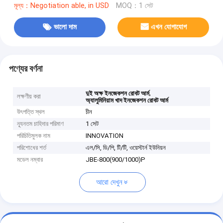
মূল্য：Negotiation able, in USD
MOQ：1 সেট
ভালো দাম
এখন যোগাযোগ
পণ্যের বর্ণনা
,
দুই অক্ষ ইনজেকশন রোবট আর্ম
লক্ষণীয় করা
অ্যালুমিনিয়াম খাদ ইনজেকশন রোবট আর্ম
উৎপত্তি স্থল
চীন
ন্যূনতম চাহিদার পরিমাণ
1 সেট
পরিচিতিমুলক নাম
INNOVATION
পরিশোধের শর্ত
এল/সি, ডি/পি, টি/টি, ওয়েস্টার্ন ইউনিয়ন
মডেল নম্বার
JBE-800(900/1000)P
আরো দেখুন