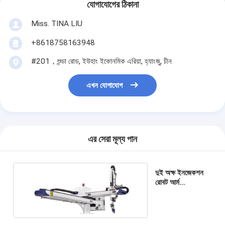
যোগাযোগের ঠিকানা
Miss. TINA LIU
+8618758163948
#201，শুন্ডা রোড, ইউহাং ইকোনমিক এরিয়া, হ্যাংজু, চীন
এখন যোগাযোগ
এর সেরা মূল্য পান
দুই অক্ষ ইনজেকশন
রোবট আর্ম
অ্যালুমিনিয়াম খাদ