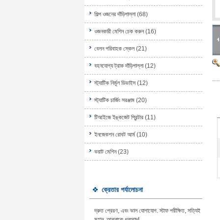
শিল্প ওজনের দাঁড়িপাল্লা
(68)
ওজনকারী মেশিন চেক করুন
(16)
বেলন পরিবাহক স্কেল
(21)
বহনযোগ্য ট্রাক দাঁড়িপাল্লা
(12)
স্ট্যাটিক নির্মূল ডিভাইস
(12)
স্ট্যাটিক চার্জিং সরঞ্জাম
(20)
টিআইজে ইঙ্কজেট প্রিন্টার
(11)
ইনজেকশন রোবট আর্ম
(10)
ভরাট মেশিন
(23)
ক্রেতার পর্যালোচনা
দ্রুত প্রেরণ, এবং ভাল যোগাযোগ. স্টাফ পরীক্ষিত, সত্যিই
মহান, আপনাকে ধন্যবাদ!