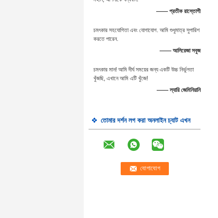
—— প্রতীক রাস্তোগী
চমৎকার সহযোগিতা এবং যোগাযোগ. আমি শুধুমাত্র সুপারিশ
করতে পারেন.
—— আলিরেজা সবুজ
চমৎকার মান! আমি দীর্ঘ সময়ের জন্য একটি উচ্চ নির্ভুলতা
খুঁজছি, এখানে আমি এটি খুঁজে!
—— ল্যারি জেমিনিয়ানি
তোমার দর্শন লগ করা অনলাইন চ্যাট এখন