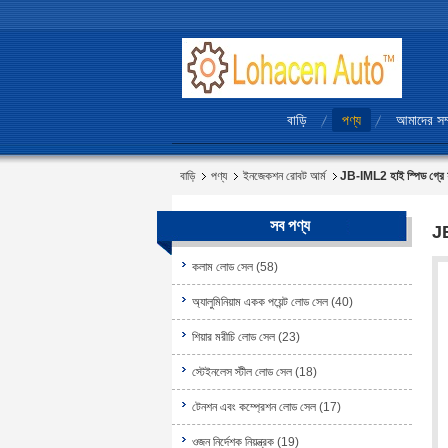
বাড়ি
পণ্য
আমাদের সম্
বাড়ি
পণ্য
ইনজেকশন রোবট আর্ম
JB-IML2 হাই স্পিড গ্রে ফ
সব পণ্য
JB
কলাম লোড সেল
(58)
অ্যালুমিনিয়াম একক পয়েন্ট লোড সেল
(40)
শিয়ার মরীচি লোড সেল
(23)
স্টেইনলেস স্টীল লোড সেল
(18)
টেনশন এবং কম্প্রেশন লোড সেল
(17)
ওজন নির্দেশক নিয়ন্ত্রক
(19)