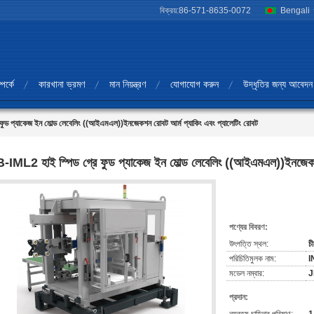
বিক্রয়:
86-571-8635-0072
Bengali
পর্কে
কারখানা ভ্রমণ
মান নিয়ন্ত্রণ
যোগাযোগ করুন
উদ্ধৃতির জন্য আবেদন
ুড প্যাকেজ ইন মোল্ড লেবেলিং ((আইএমএল))ইনজেকশন রোবট আর্ম প্যাকিং এবং প্যালেটিং রোবট
-IML2 হাই স্পিড গ্রে ফুড প্যাকেজ ইন মোল্ড লেবেলিং ((আইএমএল))ইনজেকশন 
পণ্যের বিবরণ:
উৎপত্তি স্থল:
চী
পরিচিতিমুলক নাম:
I
মডেল নম্বার:
J
প্রদান: