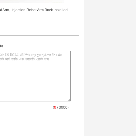
,
ot Arm
Injection Robot Arm Back installed
ান
(
0
/ 3000)