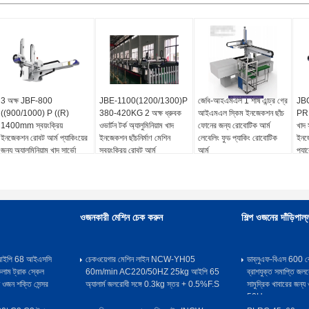
3 অক্ষ JBF-800
JBE-1100(1200/1300)P
জেবি-আইএমএল 1 শীর্ষ এন্ট্রি গ্রে
JBG
((900/1000) P ((R)
380-420KG 2 অক্ষ ধ্রুবক
আইএমএল স্কিম ইনজেকশন ছাঁচ
PR 5
1400mm স্বয়ংক্রিয়
ওভার্টন টর্ক অ্যালুমিনিয়াম খাদ
ফোনের জন্য রোবোটিক আর্ম
খাদ স
ইনজেকশন রোবট আর্ম প্যাকিংয়ের
ইনজেকশন ছাঁচনির্মাণ মেশিন
লেবেলিং ফুড প্যাকিং রোবোটিক
ইনজ
জন্য অ্যালুমিনিয়াম খাদ সার্ভো
স্বয়ংক্রিয় রোবট আর্ম
আর্ম
প্য
ড্রাইভ এসি 220V / 50HZ
ওজনকারী মেশিন চেক করুন
শিল্প ওজনের দাঁড়িপাল্
ল আইপি 68 আইএসসি
চেকওয়েগার মেশিন লাইন NCW-YH05
ডাব্লুএফ-বিএস 600 ক
কলাম ট্রাক স্কেল
60m/min AC220/50HZ 25kg আইপি 65
ব্রাশযুক্ত সমাপ্তি জলর
 ওজন শক্তি সেন্সর
অ্যালার্ম জলরোধী সঙ্গে 0.3kg স্তর + 0.5%F.S
সামুদ্রিক খাবারের জন
50Hz