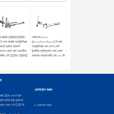
-800 ((900/1000)
জেবিএইচ-১৮০০
 অক্ষ মাঝারি অ্যালুমিনিয়াম
((২০০০/২৫০০/৩০০০) পি সাদা
ার্ভো ড্রাইভ ট্রাভার্স
প্যালুমিনিয়াম খাদ ওপেন সোর্স
েকশন রোবট আর্ম রোবোটিক
ইন্ডাস্ট্রি ম্যানিপুলেটর আর্ম রোবট
াকেজিং এসি 220V / 50HZ
প্যাকেজ সরবরাহকারী এসি ২২০ ভি
/ ৫০ এইচজেড ওএম
লা
যোগাযোগ করুন
েজি 304 এসএস শিল্প
োধী আইপি 68 প্ল্যাটফর্ম
্য ওজন স্কেল এসি 220 ভি
যোগাযোগ করুন