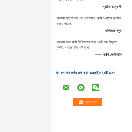
—— প্রতীক রাস্তোগী
চমৎকার সহযোগিতা এবং যোগাযোগ. আমি শুধুমাত্র সুপারিশ
করতে পারেন.
—— আলিরেজা সবুজ
চমৎকার মান! আমি দীর্ঘ সময়ের জন্য একটি উচ্চ নির্ভুলতা
খুঁজছি, এখানে আমি এটি খুঁজে!
—— ল্যারি জেমিনিয়ানি
তোমার দর্শন লগ করা অনলাইন চ্যাট এখন