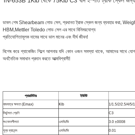
IN-653B 1Klb থেকে 75Klb C3 খাদ ইস্পাত ট্রাক স্কেল জ
ডাবল শেষ Shearbeam লোড সেল, প্রধানত ট্রাক স্কেল জন্য ব্যবহার করা, Wei
HBM,Mettler Toledo লোড সেল এর সাথে বিনিময়যোগ্য
প্রতিযোগিতামূলক দামের সাথে ভাল মানের এবং দীর্ঘ জীবন!
বিশেষ করে প্যাকেজিং শিল্পে আপনার যদি কোন ওজন সমস্যা থাকে, আমাদের সাথে য
অর্থনৈতিক সমাধান প্রদান করতে আত্মবিশ্বাসী!
প্যারামিটার
ইউনিট
নামমাত্র ক্ষমতা (Emax)
Klb
1/1.5/2/2.5/4/5
নির্ভুলতা শ্রেণি
C3
সংবেদনশীলতা
এমভি/ভি
3.0 ±0008
শূন্য ব্যালেন্স
এমভি/ভি
0.01