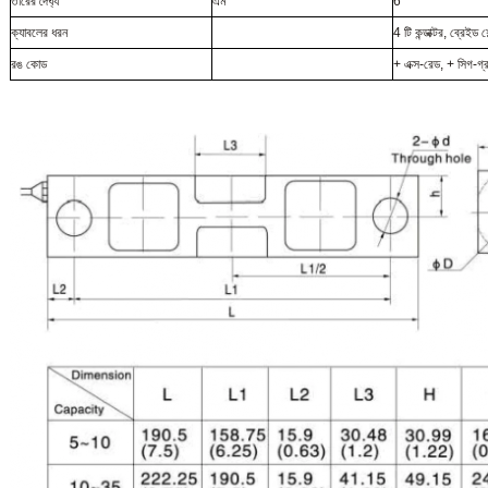
তারের দৈর্ঘ্য
এম
6
ক্যাবলের ধরন
4 টি কন্ডাক্টর, ব্রেইড 
রঙ কোড
+ এক্স-রেড, + সিগ-গ্র