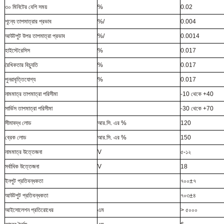
৩০ মিনিটের বেশি সময়
%
0.02
শূন্যে তাপমাত্রার প্রভাব
%/
0.004
আউটপুট উপর তাপমাত্রা প্রভাব
%/
0.0014
হাইস্টেরেসিস
%
0.017
রৈখিকতার বিচ্যুতি
%
0.017
পুনরাবৃত্তিযোগ্য
%
0.017
নামমাত্র তাপমাত্রা পরিসীমা
-10 থেকে +40
সার্ভিস তাপমাত্রা পরিসীমা
-30 থেকে +70
সীমাবদ্ধ লোড
আর.সি. এর %
120
ব্রেক লোড
আর.সি. এর %
150
নামমাত্র উত্তেজনা
V
৫-১২
সর্বাধিক উত্তেজনা
V
18
ইনপুট প্রতিবন্ধকতা
৭০০±৭
আউটপুট প্রতিবন্ধকতা
৭০৩±৪
আইসোলেশন প্রতিরোধের
এম
> ৫০০০