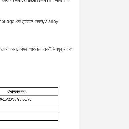
ন্য ডাবল শেষ Shearbeam লোড সেল
ghbridge এবং
প্ল্যাটফর্ম স্কেল,
Vishay
োগাযোগ করুন, আমরা আপনাকে একটি উপযুক্ত এবং
টেকনিক্যাল তথ্য
/10/15/20/25/35/50/75