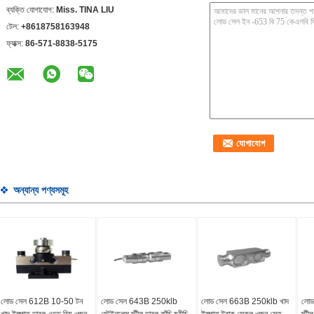
ব্যক্তি যোগাযোগ:
Miss. TINA LIU
টেল:
+8618758163948
ফ্যাক্স:
86-571-8838-5175
অন্যান্য পণ্যসমূহ
লোড সেল 612B 10-50 টন
লোড সেল 643B 250klb
লোড সেল 663B 250klb খাদ
লোড