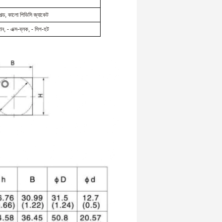
শেল্ড, কালো পিভিসি জ্যাকেট
ান, - এক্স-ব্লক, - সিগ-হট