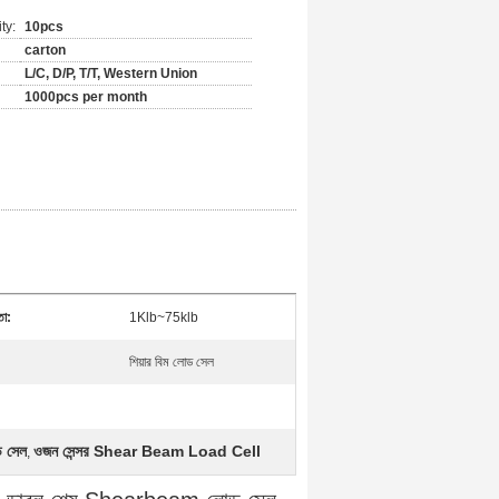
ty:
10pcs
carton
L/C, D/P, T/T, Western Union
1000pcs per month
তা:
1Klb~75klb
শিয়ার বিম লোড সেল
ড সেল
ওজন সেন্সর Shear Beam Load Cell
,