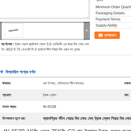
প্রদান:
Minimum Order Quanti
Packaging Details:
Payment Terms:
Supply Ability:
যোগাযোগ
বড় ইমেজ :
ট্রাক স্কেল প্ল্যাটফর্ম স্কেল 3.0 এমভি/ভি এর জন্য বিম লোড সেল
ইন -653 বি 75 কেএলবি সি 3 অ্যালো স্টিল শিয়ার বিম ওজন বল সেন্সর
বিস্তারিত পণ্যের বর্ণনা
উপাদান:
খাদ ইস্পাত, স্টেইনলেস স্টীল উপলব্ধ
সক্ষম
প্রয়োগ:
ট্রাক স্কেল
নাম:
মডেল নম্বর:
IN-653B
অ্যালগ্রিড স্টীল শেয়ার বিম লোড সেল
ট্রাক স্কেল শিয়ার বিম লো
বিশেষভাবে তুলে ধরা:
,