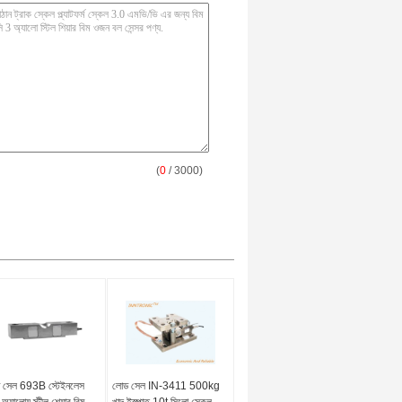
(
0
/ 3000)
 সেল 693B স্টেইনলেস
লোড সেল IN-3411 500kg