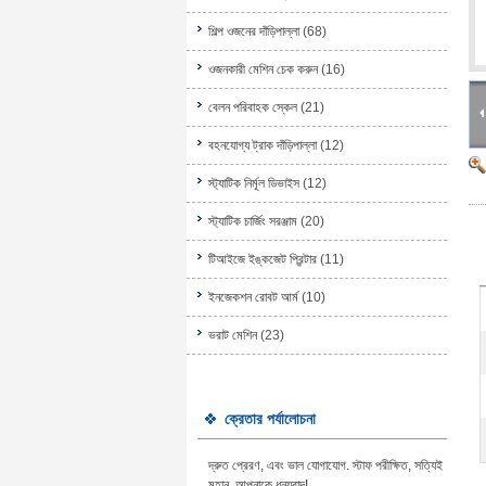
শিল্প ওজনের দাঁড়িপাল্লা
(68)
ওজনকারী মেশিন চেক করুন
(16)
বেলন পরিবাহক স্কেল
(21)
বহনযোগ্য ট্রাক দাঁড়িপাল্লা
(12)
স্ট্যাটিক নির্মূল ডিভাইস
(12)
স্ট্যাটিক চার্জিং সরঞ্জাম
(20)
টিআইজে ইঙ্কজেট প্রিন্টার
(11)
ইনজেকশন রোবট আর্ম
(10)
ভরাট মেশিন
(23)
ক্রেতার পর্যালোচনা
দ্রুত প্রেরণ, এবং ভাল যোগাযোগ. স্টাফ পরীক্ষিত, সত্যিই
মহান, আপনাকে ধন্যবাদ!