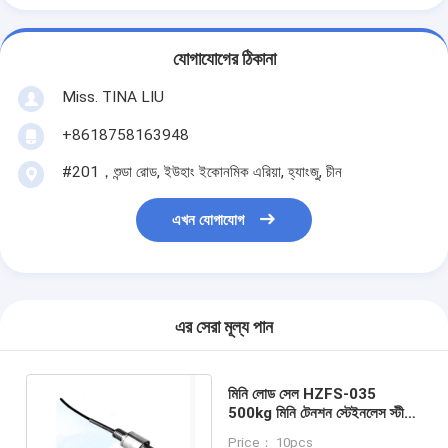
যোগাযোগের ঠিকানা
Miss. TINA LIU
+8618758163948
#201，শুন্ডা রোড, ইউহাং ইকোনমিক এরিয়া, হ্যাংজু, চীন
এখন যোগাযোগ
এর সেরা মূল্য পান
মিনি লোড সেল HZFS-035
500kg মিনি টেনশন স্টেইনলেস স্টীল
ওজন সেন্সর জন্য ছোট স্থান ঢালাই
Price： 10pcs