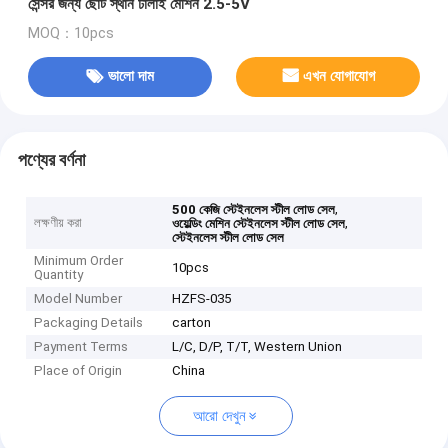
সেন্সর জন্য ছোট স্থান ঢালাই মেশিন 2.5-5V
MOQ：10pcs
ভালো দাম
এখন যোগাযোগ
পণ্যের বর্ণনা
,
500 কেজি স্টেইনলেস স্টীল লোড সেল
লক্ষণীয় করা
,
ওয়েল্ডিং মেশিন স্টেইনলেস স্টীল লোড সেল
স্টেইনলেস স্টীল লোড সেল
Minimum Order
10pcs
Quantity
Model Number
HZFS-035
Packaging Details
carton
Payment Terms
L/C, D/P, T/T, Western Union
Place of Origin
China
আরো দেখুন