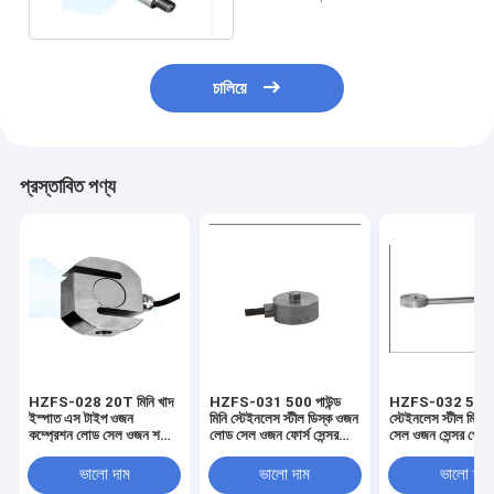
মেশিন 2.5-5V
চালিয়ে
প্রস্তাবিত পণ্য
HZFS-028 20T মিনি খাদ
HZFS-031 500 পাউন্ড
HZFS-032 5t মি
ইস্পাত এস টাইপ ওজন
মিনি স্টেইনলেস স্টীল ডিস্ক ওজন
স্টেইনলেস স্টীল মিনি 
কম্প্রেশন লোড সেল ওজন শক্তি
লোড সেল ওজন ফোর্স সেন্সর
সেল ওজন সেন্সর পোর্ট
সেন্সর জন্য riveting মেশিন
আইপি 67 4 অভ্যন্তরীণ থ্রেড
কম্প্রেশন ডিভাইসের
hopper স্কেল
5VDC সঙ্গে
12V ডিসি
ভালো দাম
ভালো দাম
ভালো দাম