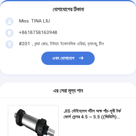
যোগাযোগের ঠিকানা
Miss. TINA LIU
+8618758163948
#201，শুন্ডা রোড, ইউহাং ইকোনমিক এরিয়া, হ্যাংজু, চীন
এখন যোগাযোগ
এর সেরা মূল্য পান
JIS স্টেইনলেস স্টীল অক্ষ পাঁচ-মুখী টর্ক
ফোর্স সেন্সর 4.5 ~ 5.5 ((ভিডিসি)
পাওয়ার অ্যাসিস্টেড সাইকেলের জন্য 0.5
~ 90 ((এন · মি) আইপি 66