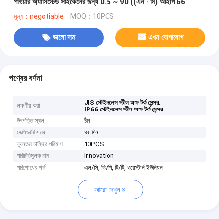
পাওয়ার অ্যাসিস্টেড সাইকেলের জন্য 0.5 ~ 90 ((এন · মি) আইপি 66
মূল্য：negotiable
MOQ：10PCS
ভালো দাম
এখন যোগাযোগ
পণ্যের বর্ণনা
,
JIS স্টেইনলেস স্টীল অক্ষ টর্ক সেন্সর
লক্ষণীয় করা
IP66 স্টেইনলেস স্টীল অক্ষ টর্ক সেন্সর
উৎপত্তি স্থল
চীন
ডেলিভারি সময়
৪৫ দিন
ন্যূনতম চাহিদার পরিমাণ
10PCS
পরিচিতিমুলক নাম
Innovation
পরিশোধের শর্ত
এল/সি, ডি/পি, টি/টি, ওয়েস্টার্ন ইউনিয়ন
আরো দেখুন