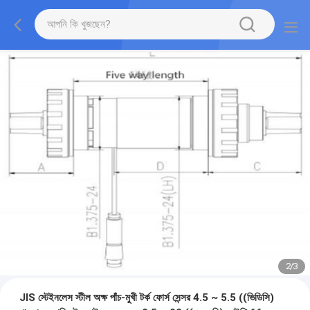
2
/
3
JIS স্টেইনলেস স্টীল অক্ষ পাঁচ-মুখী টর্ক ফোর্স সেন্সর 4.5 ~ 5.5 ((ভিডিসি)