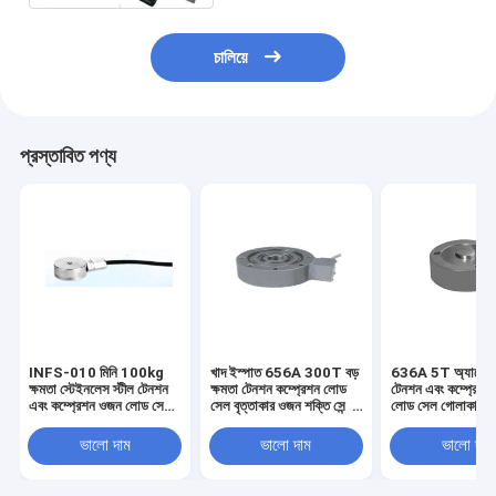
চালিয়ে
প্রস্তাবিত পণ্য
INFS-010 মিনি 100kg
খাদ ইস্পাত 656A 300T বড়
636A 5T অ্যালোয় 
ক্ষমতা স্টেইনলেস স্টীল টেনশন
ক্ষমতা টেনশন কম্প্রেশন লোড
টেনশন এবং কম্প্রেশ
এবং কম্প্রেশন ওজন লোড সেল
সেল বৃত্তাকার ওজন শক্তি সেন্সর
লোড সেল গোলাকার ডিস
মাইক্রো ওজন শক্তি সেন্সর
2.0mV / ভোল্ট হপার স্কেল
সেন্সর ওয়েব্রিজের জন
2.5-5V
জন্য
±10% mV/V
ভালো দাম
ভালো দাম
ভালো দাম