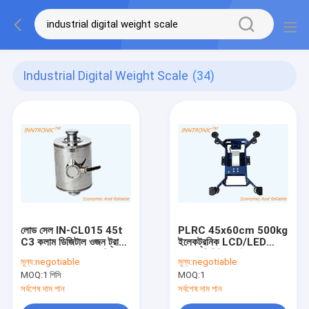
Industrial Digital Weight Scale
(34)
লোড সেল IN-CL015 45t
PLRC 45x60cm 500kg
C3 কলাম ডিজিটাল ওজন ট্রাক
ইলেকট্রনিক LCD/LED
স্কেল 2mv/v জন্য মেশিন খাদ
IP65 ডিজিটাল পাউডার
মূল্য:
negotiable
মূল্য:
negotiable
ইস্পাত ওজন সেন্সর
লেপযুক্ত হালকা ইস্পাত ওজন
MOQ:
1 পিসি
MOQ:
1
স্কেল 220V ওজন যানবাহন
জন্য
সর্বশেষ দাম পান
সর্বশেষ দাম পান