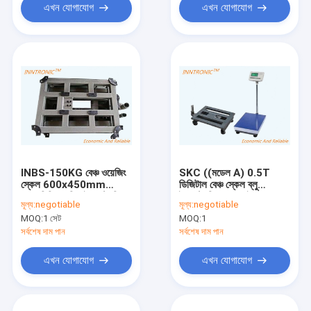
এখন যোগাযোগ
এখন যোগাযোগ
INBS-150KG বেঞ্চ ওয়েজিং
SKC ((মডেল A) 0.5T
স্কেল 600x450mm
ডিজিটাল বেঞ্চ স্কেল ব্লু
অ্যালুমিনিয়াম শিল্প ইলেকট্রনিক
ইলেকট্রনিক হালকা ইস্পাত
মূল্য:
negotiable
মূল্য:
negotiable
ওজন মেশিন 110/220VAC
IP67 প্ল্যাটফর্ম ওজন স্কেল
MOQ:
1 সেট
MOQ:
1
150kg 500kg এসি 220V
/ 50Hz
সর্বশেষ দাম পান
সর্বশেষ দাম পান
এখন যোগাযোগ
এখন যোগাযোগ