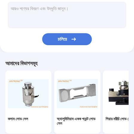
ওজন নির্দেশক নিয়ন্ত্রক
শিল্প ওজনের দাঁড়িপাল্লা
ওজনকারী মেশিন চেক করুন
চালিয়ে
বেলন পরিবাহক স্কেল
বহনযোগ্য ট্রাক দাঁড়িপাল্লা
আমাদের বিভাগসমূহ
স্ট্যাটিক নির্মূল ডিভাইস
স্ট্যাটিক চার্জিং সরঞ্জাম
টিআইজে ইঙ্কজেট প্রিন্টার
ইনজেকশন রোবট আর্ম
কলাম লোড সেল
অ্যালুমিনিয়াম একক পয়েন্ট লোড
শিয়ার মরীচি লোড সেল
ভরাট মেশিন
সেল