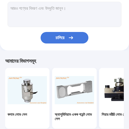
ওজন নির্দেশক নিয়ন্ত্রক
শিল্প ওজনের দাঁড়িপাল্লা
ওজনকারী মেশিন চেক করুন
চালিয়ে
বেলন পরিবাহক স্কেল
বহনযোগ্য ট্রাক দাঁড়িপাল্লা
আমাদের বিভাগসমূহ
স্ট্যাটিক নির্মূল ডিভাইস
স্ট্যাটিক চার্জিং সরঞ্জাম
টিআইজে ইঙ্কজেট প্রিন্টার
ইনজেকশন রোবট আর্ম
কলাম লোড সেল
অ্যালুমিনিয়াম একক পয়েন্ট লোড
শিয়ার মরীচি লোড সেল
ভরাট মেশিন
সেল