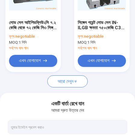
কারখানা ভ্রমণ
মান নিয়ন্ত্রণ
লোড সেল আইপিডব্লিউ২সি ৭.২
সিঙ্গেল পয়েন্ট লোড সেল IN-
কেজি থেকে ৭২ কেজি সি৩ সিঙ্গল
ILGB ক্ষমতা ৭৫০কেজি C3
যোগাযোগ করুন
পয়েন্ট ওয়েজিং লোড সেল ফোর্স
অ্যালয় স্টিল ওয়েট ফোর্স সেন্সর
মূল্য:
negotiable
মূল্য:
negotiable
সেন্সর অ্যালুমিনিয়াম ওজন সেন্সর
IP65 ১.২*১.২মি প্ল্যাটফর্ম বেঞ্চ
MOQ:
1 পিসি
MOQ:
1 পিসি
স্ট্যাটিক ওয়েজিং 2mv/v
স্কেলের জন্য ২mv/v
উদ্ধৃতির জন্য আবেদন
সর্বশেষ দাম পান
সর্বশেষ দাম পান
এখন যোগাযোগ
এখন যোগাযোগ
কলাম লোড সেল
আরো দেখুন
অ্যালুমিনিয়াম একক পয়েন্ট লোড সেল
শিয়ার মরীচি লোড সেল
একটি বার্তা রেখে যান
আমরা দ্রুত উত্তর দেব
স্টেইনলেস স্টীল লোড সেল
টেনশন এবং কম্প্রেশন লোড সেল