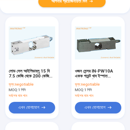
আপনার প্রয়োজনীয়তা দিন
লোড সেল আইপিডাব্লু 15 বি
ওজন সেন্সর IN-PW10A
7.5 কেজি থেকে 200 কেজি
একক পয়েন্ট খাদ ইস্পাত
একক পয়েন্ট স্টেইনলেস স্টিল
স্টেইনলেস স্টীল ওজন লোড সেল
মূল্য:
negotiable
মূল্য:
negotiable
ওজন শক্তি সেন্সর আইপি 67
300kg খাদ্য শিল্প প্ল্যাটফর্ম
MOQ:
1 পিসি
MOQ:
1 পিসি
প্ল্যাটফর্ম বেঞ্চ স্কেল 2 এমভি /
স্কেল জন্য 2mv / v
ভি সি 3 এর জন্য
সর্বশেষ দাম পান
সর্বশেষ দাম পান
এখন যোগাযোগ
এখন যোগাযোগ