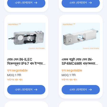
এখন যোগাযোগ
এখন যোগাযোগ
লোড সেল IN-ILEC
একক পয়েন্ট লোড সেল IN-
নিকেলযুক্ত IP67 খাদ ইস্পাত
SP4MC6MR ধারণক্ষমতা
প্ল্যাটফর্ম বেঞ্চ স্কেল ওজন শক্তি
36kg C3 প্ল্যাটফর্ম বেঞ্চ
মূল্য:
negotiable
মূল্য:
negotiable
সেন্সর 1000kg
ওজনের জন্য অ্যালুমিনিয়াম ওজন
MOQ:
1 পিসি
MOQ:
1 পিসি
2.0±0.2mv/v
শক্তি সেন্সর IP67 2mv/v
সর্বশেষ দাম পান
সর্বশেষ দাম পান
এখন যোগাযোগ
এখন যোগাযোগ