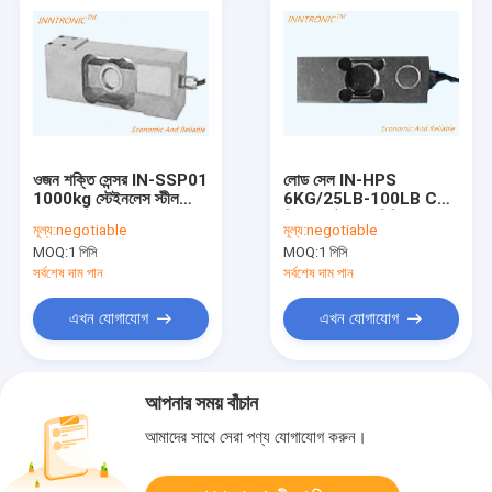
ওজন শক্তি সেন্সর IN-SSP01
লোড সেল IN-HPS
1000kg স্টেইনলেস স্টীল
6KG/25LB-100LB C3
একক পয়েন্ট লোড সেল IP68
সিঙ্গল পয়েন্ট অ্যালুমিনিয়াম-
মূল্য:
negotiable
মূল্য:
negotiable
খাদ্য চেক ওজন মেশিনের জন্য
অ্যালগরি ওজন শক্তি সেন্সর
MOQ:
1 পিসি
MOQ:
1 পিসি
2mv/v C3
প্ল্যাটফর্ম স্কেল IP65 2mv/v
সর্বশেষ দাম পান
সর্বশেষ দাম পান
এখন যোগাযোগ
এখন যোগাযোগ
আপনার সময় বাঁচান
আমাদের সাথে সেরা পণ্য যোগাযোগ করুন।