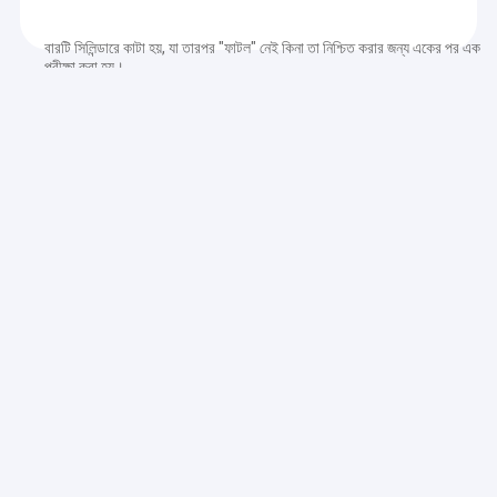
বারটি সিলিন্ডারে কাটা হয়, যা তারপর "ফাটল" নেই কিনা তা নিশ্চিত করার জন্য একের পর এক
পরীক্ষা করা হয়।
ফাটল
প্রায়শই চুলের ফাটলগুলি মানুষের চোখে অদৃশ্য এবং লোড সেল তৈরি বা পরিচালনা করার
সময় ভবিষ্যতে সমস্যা সৃষ্টি করতে পারে।
একবার চেক পাস, সিলিন্ডার মধ্যে machined হয়
৩টি ধাপ
: দু'জন টর্নে এবং একজন ফ্রিজিং
মেশিনে।
ঘুরানোর প্রথম পর্যায়ে, অপারেটর
স্লট
লোড সেলে, যেখানে স্ট্রেঞ্জ গেইজ
স্থাপন করা হবে।
দ্বিতীয় ধাপে,
উপরের লোডিং বোতাম
, CBL লোড সেলগুলির জন্য সাধারণ,
সিলিন্ডারের বিপরীত দিকে তৈরি করা হয়।
তৃতীয় পর্যায়ে,
সকেট
ক্যাবল গ্রন্থি এবং
গর্ত
তারের জন্য একটি ফ্রিজিং
মেশিন দিয়েও তৈরি করা হয়।
লোড সেল মেকানিক্স পরবর্তী পর্যায়ে যাওয়ার জন্য প্রস্তুত।
2প্রথম যান্ত্রিক চেক এবং ওয়াশিং