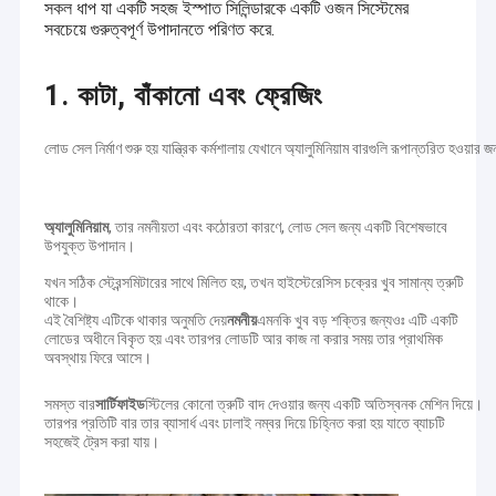
সকল ধাপ যা একটি সহজ ইস্পাত সিলিন্ডারকে একটি ওজন সিস্টেমের
সবচেয়ে গুরুত্বপূর্ণ উপাদানতে পরিণত করে.
1. কাটা, বাঁকানো এবং ফ্রেজিং
লোড সেল নির্মাণ শুরু হয় যান্ত্রিক কর্মশালায় যেখানে অ্যালুমিনিয়াম বারগুলি রূপান্তরিত হওয়ার
অ্যালুমিনিয়াম
, তার নমনীয়তা এবং কঠোরতা কারণে, লোড সেল জন্য একটি বিশেষভাবে
উপযুক্ত উপাদান।
যখন সঠিক স্ট্রেন্সমিটারের সাথে মিলিত হয়, তখন হাইস্টেরেসিস চক্রের খুব সামান্য ত্রুটি
থাকে।
এই বৈশিষ্ট্য এটিকে থাকার অনুমতি দেয়
নমনীয়
এমনকি খুব বড় শক্তির জন্যওঃ এটি একটি
লোডের অধীনে বিকৃত হয় এবং তারপর লোডটি আর কাজ না করার সময় তার প্রাথমিক
অবস্থায় ফিরে আসে।
সমস্ত বার
সার্টিফাইড
স্টিলের কোনো ত্রুটি বাদ দেওয়ার জন্য একটি অতিস্বনক মেশিন দিয়ে।
তারপর প্রতিটি বার তার ব্যাসার্ধ এবং ঢালাই নম্বর দিয়ে চিহ্নিত করা হয় যাতে ব্যাচটি
সহজেই ট্রেস করা যায়।