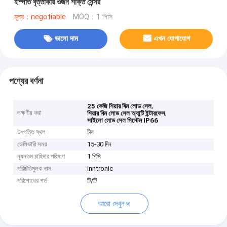
ইস্পাত বৃত্তাকার ওজন শক্তি সেন্সর
মূল্য：negotiable
MOQ：1 পিসি
ভালো দাম
এখন যোগাযোগ
পণ্যের বর্ণনা
,
25 কেজি শিয়ার বিম লোড সেল
লক্ষণীয় করা
,
শিয়ার বিম লোড সেল অ্যান্টি ইন্টারফেস
সাইলো লোড সেল সিস্টেম IP66
উৎপত্তি স্থল
চীন
ডেলিভারি সময়
15-30 দিন
ন্যূনতম চাহিদার পরিমাণ
1 পিসি
পরিচিতিমুলক নাম
inntronic
পরিশোধের শর্ত
টি/টি
আরো দেখুন