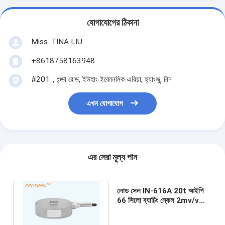
যোগাযোগের ঠিকানা
Miss. TINA LIU
+8618758163948
#201，শুন্ডা রোড, ইউহাং ইকোনমিক এরিয়া, হ্যাংজু, চীন
এখন যোগাযোগ
এর সেরা মূল্য পান
লোড সেল IN-616A 20t আইপি
66 সিলো ব্যাচিং স্কেল 2mv/v
জন্য খাদ ইস্পাত বৃত্তাকার ওজন শক্তি
সেন্সর