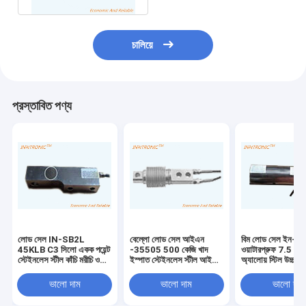
চালিয়ে
প্রস্তাবিত পণ্য
লোড সেল IN-SB2L
বেল্লো লোড সেল আইএন
বিম লোড সেল ইন-বিব
45KLB C3 সিলো একক পয়েন্ট
-35505 500 কেজি খাদ
ওয়াটারপ্রুফ 7.5 কে
স্টেইনলেস স্টীল কাঁচি মরীচি ওজন
ইস্পাত স্টেইনলেস স্টীল আইপি
অ্যালোয় স্টিল উচ্চ নির্
শক্তি সেন্সর জন্য মেঝে স্কেল
68 ক্যান্টিলিভার টাইপ শিয়ার বিম
শেয়ার বিম ওজন শক্তি 
2mv / v
ওজন ফোর্স সেন্সর সিলো 2mv /
ব্যাচিং স্কেল আইপি 
ভালো দাম
ভালো দাম
ভালো দাম
v এর জন্য