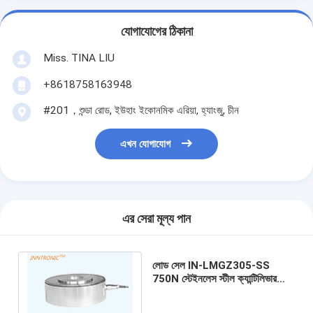
যোগাযোগের ঠিকানা
Miss. TINA LIU
+8618758163948
#201，শুন্ডা রোড, ইউহাং ইকোনমিক এরিয়া, হ্যাংজু, চীন
এখন যোগাযোগ
এর সেরা মূল্য পান
লোড সেল IN-LMGZ305-SS
750N স্টেইনলেস স্টীল ক্যান্টিলিভার
টাইপ বৃত্তাকার ওজন শক্তি সেন্সর কাগজ
লেপ জন্য 2mv / v