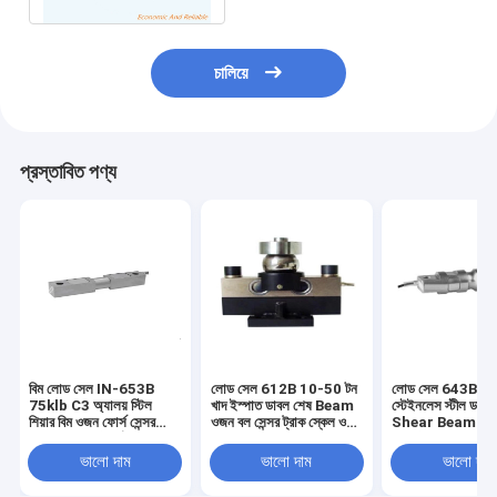
চালিয়ে
প্রস্তাবিত পণ্য
বিম লোড সেল IN-653B
লোড সেল 612B 10-50 টন
লোড সেল 643B 2
75klb C3 অ্যালয় স্টিল
খাদ ইস্পাত ডাবল শেষ Beam
স্টেইনলেস স্টীল ডাবল
শিয়ার বিম ওজন ফোর্স সেন্সর
ওজন বল সেন্সর ট্রাক স্কেল ওজন
Shear Beam ওজন 
ট্রাক স্কেল প্ল্যাটফর্ম স্কেলের
weighbridge 2.0 ±
সেন্সর ট্রাক স্কেল ওজ
জন্য আউটপুট 3.0 MV/V
0.002mV / V জন্য উপরের
3.0mV / V
ভালো দাম
ভালো দাম
ভালো দাম
কভার হবে