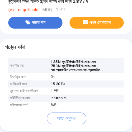
বৃত্তাকার ওজন শক্তি সেন্সর কাগজ লেপ জন্য 2mv / v
মূল্য：negotiable
MOQ：1 পিসি
ভালো দাম
এখন যোগাযোগ
পণ্যের বর্ণনা
,
125N ক্যান্টিলিভার টাইপ লোড সেল
লক্ষণীয় করা
,
750N ক্যান্টিলিভার টাইপ লোড সেল
লো প্রোফাইল লোড সেল লো প্রোফাইল
উৎপত্তি স্থল
চীন
ডেলিভারি সময়
15-30 দিন
ন্যূনতম চাহিদার পরিমাণ
1 পিসি
পরিচিতিমুলক নাম
inntronic
পরিশোধের শর্ত
টি/টি
আরো দেখুন