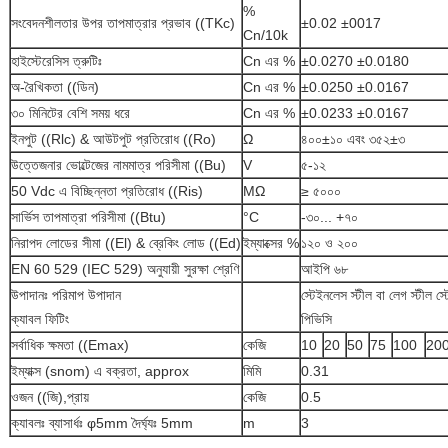
%
সংবেদনশীলতার উপর তাপমাত্রার প্রভাব ((TKc)
±0.02 ±0017
Cn/10k
হাইস্টেরেসিস ত্রুটিঃ
Cn এর %
±0.0270 ±0.0180
অ-রৈখিকতা ((ডিন)
Cn এর %
±0.0250 ±0.0167
৩০ মিনিটের বেশি সময় ধরে
Cn এর %
±0.0233 ±0.0167
ইনপুট ((Rlc) & আউটপুট প্রতিরোধ ((Ro)
Ω
৪০০±১০ এবং ৩৫২±৩
উত্তেজনার ভোল্টেজের নামমাত্র পরিসীমা ((Bu)
V
৫-১২
50 Vdc এ বিচ্ছিন্নতা প্রতিরোধ ((Ris)
MΩ
≥ ৫০০০
সার্ভিস তাপমাত্রা পরিসীমা ((Btu)
°C
-৩০... +৭০
নিরাপদ লোডের সীমা ((El) & ব্রেকিং লোড ((Ed)
ইম্যাক্সের %
১২০ ও ২০০
EN 60 529 (IEC 529) অনুযায়ী সুরক্ষা শ্রেণি
আইপি ৬৮
উপাদানঃ পরিমাপ উপাদান
স্টেইনলেস স্টীল বা লেগ স্টীল স
ক্যাবল ফিটিং
পিভিসি
সর্বাধিক ক্ষমতা ((Emax)
কেজি
10
20
50
75
100
20
ইম্যাক্স (snom) এ বক্রতা, approx
মিমি
0.31
ওজন ((জি),প্রায়
কেজি
0.5
ক্যাবলঃ ব্যাসার্ধঃ φ5mm দৈর্ঘ্যঃ 5mm
m
3