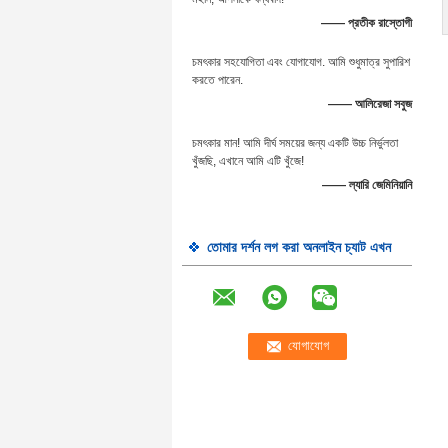
—— প্রতীক রাস্তোগী
চমৎকার সহযোগিতা এবং যোগাযোগ. আমি শুধুমাত্র সুপারিশ
করতে পারেন.
—— আলিরেজা সবুজ
চমৎকার মান! আমি দীর্ঘ সময়ের জন্য একটি উচ্চ নির্ভুলতা
খুঁজছি, এখানে আমি এটি খুঁজে!
—— ল্যারি জেমিনিয়ানি
তোমার দর্শন লগ করা অনলাইন চ্যাট এখন