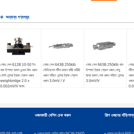
অন্যান্য পণ্যসমূহ
লোড সেল 612B 10-50 টন
লোড সেল 643B 250klb
লোড সেল 663B 250klb খাদ
লোড
খাদ ইস্পাত ডাবল এন্ডড বিম ওজন
স্টেইনলেস স্টীল ডাবল কাঁচি মরীচি
ইস্পাত ট্রাক স্কেল ওজন সেতু
স্টীল
ফোর্স সেন্সর ট্রাক স্কেল ওজন
ওজন শক্তি সেন্সর ট্রাক স্কেল
জন্য ডাবল শেষ ওজন শক্তি সেন্সর
ওজন
weighbridge 2.0 ±
ওজন 3.0mV / V
3.0mV/V
ওজন 
0.002mV/V জন্য
0.
ওজনকারী মেশিন চেক করুন
শিল্প ওজনের দাঁড়িপাল্
ল আইপি 68 আইএসসি
চেকওয়েগার মেশিন লাইন NCW-YH05
ডাব্লুএফ-বিএস 600 ক