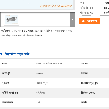
মূল্য:
neg
ডেলিভারি সময়:
15-3
পরিশোধের শর্ত:
এল/স
যোগাযোগ
বড় ইমেজ :
লোড সেল IN-35503 500kg আইপি 68 বেল্লো খাদ ইস্পাত
ওজন শক্তি সেন্সর জন্য সিলো স্কেল 2mv/v
বিস্তারিত পণ্যের বর্ণনা
মডেল:
একক শেষ সাইলো লোড সেল
সক্ষমতা:
আউটপুট:
2mv/v
উপাদান:
প্রয়োগ:
সাইলো স্কেল
বিনিময়যোগ্য ব্র্যান্ড:
আইপি সুরক্ষা মান:
আইপি ৬৮
নির্ভুলতা গ্রেড:
তারের দৈর্ঘ্য:
3 মি
আকার: