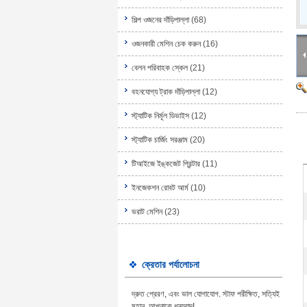
শিল্প ওজনের দাঁড়িপাল্লা
(68)
ওজনকারী মেশিন চেক করুন
(16)
বেলন পরিবাহক স্কেল
(21)
বহনযোগ্য ট্রাক দাঁড়িপাল্লা
(12)
স্ট্যাটিক নির্মূল ডিভাইস
(12)
স্ট্যাটিক চার্জিং সরঞ্জাম
(20)
টিআইজে ইঙ্কজেট প্রিন্টার
(11)
ইনজেকশন রোবট আর্ম
(10)
ভরাট মেশিন
(23)
ক্রেতার পর্যালোচনা
দ্রুত প্রেরণ, এবং ভাল যোগাযোগ. স্টাফ পরীক্ষিত, সত্যিই
মহান, আপনাকে ধন্যবাদ!