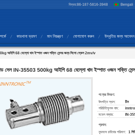
বিক্রয়:
86-187-5816-3948
Bengali
পর্কে
কারখানা ভ্রমণ
মান নিয়ন্ত্রণ
যোগাযোগ করুন
উদ্ধৃতির জন্য আবেদন
 আইপি 68 বেল্লো খাদ ইস্পাত ওজন শক্তি সেন্সর জন্য সিলো স্কেল 2mv/v
ড সেল IN-35503 500kg আইপি 68 বেল্লো খাদ ইস্পাত ওজন শক্তি সেন্
পণ্যের বিবরণ:
উৎপত্তি স্থল:
চীন
পরিচিতিমুলক নাম:
inntr
মডেল নম্বার:
IN-35
প্রদান:
ন্যূনতম চাহিদার পরিমাণ:
1 পিস