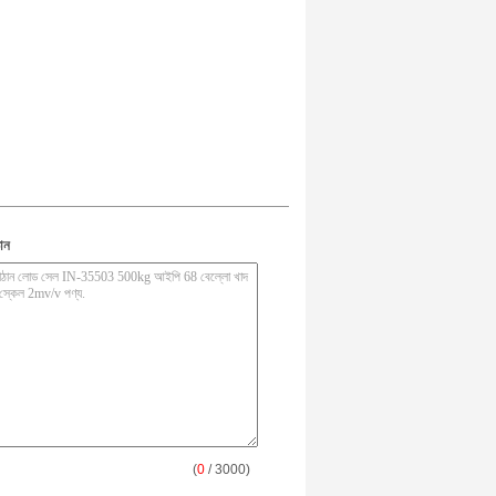
ান
(
0
/ 3000)