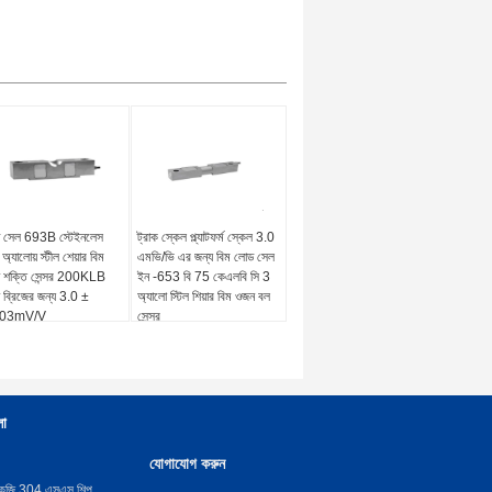
 সেল 693B স্টেইনলেস
ট্রাক স্কেল প্ল্যাটফর্ম স্কেল 3.0
 অ্যালোয় স্টীল শেয়ার বিম
এমভি/ভি এর জন্য বিম লোড সেল
 শক্তি সেন্সর 200KLB
ইন -653 বি 75 কেএলবি সি 3
ব্রিজের জন্য 3.0 ±
অ্যালো স্টিল শিয়ার বিম ওজন বল
003mV/V
সেন্সর
লা
যোগাযোগ করুন
েজি 304 এসএস শিল্প