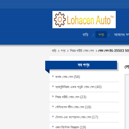
বাড়ি
পণ্য
আমাদের সম্
বাড়ি
পণ্য
শিয়ার মরীচি লোড সেল
লোড সেল IN-35503 500kg
সব পণ্য
লো
কলাম লোড সেল
(58)
অ্যালুমিনিয়াম একক পয়েন্ট লোড সেল
(40)
শিয়ার মরীচি লোড সেল
(23)
স্টেইনলেস স্টীল লোড সেল
(18)
টেনশন এবং কম্প্রেশন লোড সেল
(17)
ওজন নির্দেশক নিয়ন্ত্রক
(19)