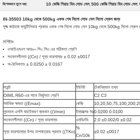
10 কেজি শিয়ার বিম লোড সেল
500 কেজি শিয়ার বিম লোড সেল
বিশেষভাবে তুলে ধরা:
,
,
IN-35503 10kg থেকে 500kg একক শেষ সিলো লোড সেল সিলো স্কেল জন্য
সূক্ষ্ম কাঠামো ক্যান্টিলিভার প্রকার একক শেষ সিলো লোড সেল 10kg থেকে 500kg সিলো স্কেল 
বৈশিষ্ট্যঃ
ওআইএমএল আর৬০ সি২ সি৩ এর সঠিকতা শ্রেণি
সংবেদনশীলতা ((Cn) / শূন্য ভারসাম্যঃ ± 0.02 ±0017
অ-রৈখিকতাঃ ± 0.0250 ± 0.0167
পয়েন্ট
ইউনিট
টেকনিক্যাল তথ্য
OIML R60-এর সাথে নির্ভুলতা শ্রেণি
C2 C3
সর্বাধিক ক্ষমতা ((Emax):
কেজি
10,20,50,75,100,200,2
ন্যূনতম এলসি যাচাইকরণ ব্যবধান ((Vmin)
ইম্যাক্সের %
0.0200 0.0100
সংবেদনশীলতা ((Cn) / শূন্য ভারসাম্য
এমভি/ভি
2.0 ±0.002/0 ±0.02
%
শূন্য ভারসাম্যের উপর তাপমাত্রার প্রভাব ((TKo)
±0.02 ±0017
Cn/10k