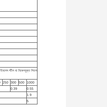
্টেইনলেস স্টীল বা নিকেলযুক্ত পিতল
0
250
300
500
1000
0.39
0.55
1.9
5