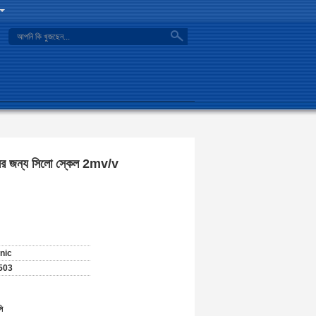
search
সর জন্য সিলো স্কেল 2mv/v
onic
503
ি