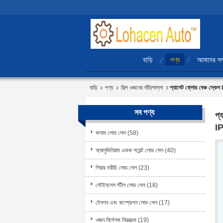
বাড়ি
পণ্য
আমাদের সম্
বাড়ি
পণ্য
শিল্প ওজনের দাঁড়িপাল্লা
প্যালেট ফ্লোর বেঞ্চ স্ক
সব পণ্য
প্
I
কলাম লোড সেল
(58)
অ্যালুমিনিয়াম একক পয়েন্ট লোড সেল
(40)
শিয়ার মরীচি লোড সেল
(23)
স্টেইনলেস স্টীল লোড সেল
(18)
টেনশন এবং কম্প্রেশন লোড সেল
(17)
ওজন নির্দেশক নিয়ন্ত্রক
(19)