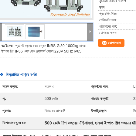
ন্যূনতম চাহিদার পরিমাণ:
মূল্য:
প্যাকেজিং বিবরণ:
ডেলিভারি সময়:
পরিশোধের শর্ত:
যোগানের ক্ষমতা:
যোগাযোগ
বড় ইমেজ :
প্যালেট ফ্লোর বেঞ্চ স্কেল INBS-G 30-1000kg হালকা
ইস্পাত শিল্প IP66 ওজন বেঞ্চ প্ল্যাটফর্ম স্কেল 220V 50Hz IP65
বিস্তারিত পণ্যের বর্ণনা
মডেল নম্বার:
মডেল এ
প্রদর্শনের ধরন:
L
গ্ম:
500 কেজি
পাওয়ার সাপ্লাই:
2
প্রকার:
বিচারকের মাপকাঠি
উৎপত্তিস্থল:
স
500 কেজি শিল্প ওজনের দাঁড়িপাল্লা
হালকা ইস্পাত শিল্প ওজনের দাঁড
বিশেষভাবে তুলে ধরা:
,