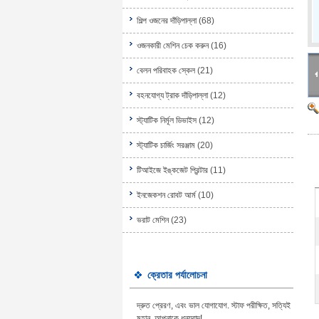
শিল্প ওজনের দাঁড়িপাল্লা
(68)
ওজনকারী মেশিন চেক করুন
(16)
বেলন পরিবাহক স্কেল
(21)
বহনযোগ্য ট্রাক দাঁড়িপাল্লা
(12)
স্ট্যাটিক নির্মূল ডিভাইস
(12)
স্ট্যাটিক চার্জিং সরঞ্জাম
(20)
টিআইজে ইঙ্কজেট প্রিন্টার
(11)
ইনজেকশন রোবট আর্ম
(10)
ভরাট মেশিন
(23)
ক্রেতার পর্যালোচনা
দ্রুত প্রেরণ, এবং ভাল যোগাযোগ. স্টাফ পরীক্ষিত, সত্যিই
মহান, আপনাকে ধন্যবাদ!