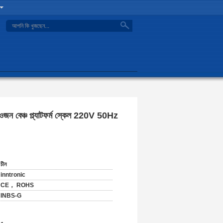
search
জন বেঞ্চ প্ল্যাটফর্ম স্কেল 220V 50Hz
চীন
inntronic
CE， ROHS
INBS-G