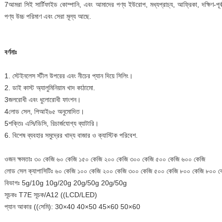
7আমরা সিই সার্টিফাইড কোম্পানি, এবং আমাদের পণ্য ইউরোপ, মধ্যপ্রাচ্য, আফ্রিকা, দক্ষিণ-পূর্
পণ্য উচ্চ পরিমাণ এবং সেরা মূল্য আছে.
বর্ণনাঃ
1. স্টেইনলেস স্টীল উপরের এবং নীচের প্যান দিয়ে সিলিং।
2. ডাই কাস্ট অ্যালুমিনিয়াম খাদ কাঠামো.
3জলরোধী এবং ধুলোরোধী ফাংশন।
4লোড সেল, পিআই৬৫ অনুমোদিত।
5শক্তিঃ এসি/ডিসি, রিচার্জযোগ্য ব্যাটারি।
6. বিশেষ ব্যবহার সমুদ্রের খাদ্য বাজার ও ক্যাস্টিক পরিবেশ.
ওজন ক্ষমতাঃ ৩০ কেজি ৬০ কেজি ১৫০ কেজি ২০০ কেজি ৩০০ কেজি ৫০০ কেজি ৬০০ কেজি
লোড সেল ক্যাপাসিটিঃ ৬০ কেজি ১০০ কেজি ২০০ কেজি ৩০০ কেজি ৫০০ কেজি ৮০০ কেজি ৮০০ ক
বিভাগঃ 5g/10g 10g/20g 20g/50g 20g/50g
সূচকঃ T7E সূচক/A12 ((LCD/LED)
প্যান আকার ((সেমি): 30×40 40×50 45×60 50×60