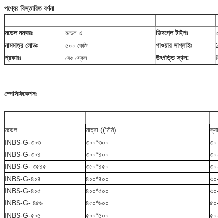
পণ্যের বিস্তারিত বর্ণনা
মডেল নম্বরঃ
ডিসপ্লে টাইপঃ
মডেল এ
নামমাত্র লোডঃ
পাওয়ার সাপ্লাইঃ
৫০০ কেজি
প্রকারঃ
উৎপত্তি স্থল:
বেঞ্চ স্কেল
স্পেসিফিকেশনঃ
মডেল
মাত্রা ((মিমি)
ক্য
INBS-G
-৩০৩
৩০০*৩০০
৩০
INBS-G
-৩০৪
৩০০*৪০০
৩০
INBS-G
- ৩৫৪৫
৩৫০*৪৫০
৩০
INBS-G
-৪০৪
৪০০*৪০০
৩০
INBS-G
-৪০৫
৪০০*৫০০
৩০
INBS-G
- ৪৫৬
৪৫০*৬০০
৫০
INBS-G
-৫০৫
৫০০*৫০০
৫০