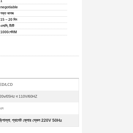
1
negotiable
শক্ত কাগজ
15 ~ 20 দিন
এল/সি, টি/টি
1000সেট/M
ED/LCD
20v/05Hz বা 110V/60HZ
িএন
়িপাল্লা
প্যালেট ফ্লোর স্কেল 220V 50Hz
,