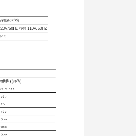
এলইডি/এলসিডি
220V/50Hz অথবা 110V/60HZ
সিএন
াপাসিটি ((কেজি)
 থেকে ১০০
-১৫০
-৫০
-১৫০
-৩০০
-৩০০
-৩০০