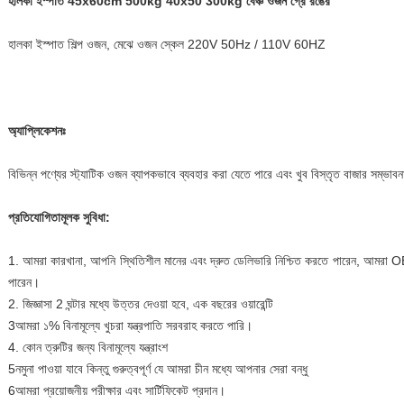
হালকা ইস্পাত 45x60cm 500kg 40x50 300kg বেঞ্চ ওজন গ্রে রঙের
হালকা ইস্পাত শিল্প ওজন, মেঝে ওজন স্কেল 220V 50Hz / 110V 60HZ
অ্যাপ্লিকেশনঃ
বিভিন্ন পণ্যের স্ট্যাটিক ওজন ব্যাপকভাবে ব্যবহার করা যেতে পারে এবং খুব বিস্তৃত বাজার সম্ভাব
প্রতিযোগিতামূলক সুবিধা:
1. আমরা কারখানা, আপনি স্থিতিশীল মানের এবং দ্রুত ডেলিভারি নিশ্চিত করতে পারেন, আমরা O
পারেন।
2. জিজ্ঞাসা 2 ঘন্টার মধ্যে উত্তর দেওয়া হবে, এক বছরের ওয়ারেন্টি
3আমরা ১% বিনামূল্যে খুচরা যন্ত্রপাতি সরবরাহ করতে পারি।
4. কোন ত্রুটির জন্য বিনামূল্যে যন্ত্রাংশ
5নমুনা পাওয়া যাবে কিন্তু গুরুত্বপূর্ণ যে আমরা চীন মধ্যে আপনার সেরা বন্ধু
6আমরা প্রয়োজনীয় পরীক্ষার এবং সার্টিফিকেট প্রদান।