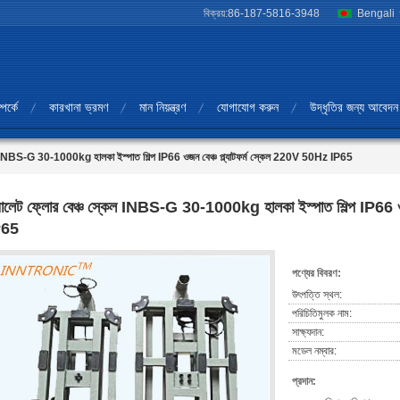
বিক্রয়:
86-187-5816-3948
Bengali
পর্কে
কারখানা ভ্রমণ
মান নিয়ন্ত্রণ
যোগাযোগ করুন
উদ্ধৃতির জন্য আবেদন
েল INBS-G 30-1000kg হালকা ইস্পাত শিল্প IP66 ওজন বেঞ্চ প্ল্যাটফর্ম স্কেল 220V 50Hz IP65
যালেট ফ্লোর বেঞ্চ স্কেল INBS-G 30-1000kg হালকা ইস্পাত শিল্প IP66 ও
P65
পণ্যের বিবরণ:
উৎপত্তি স্থল:
পরিচিতিমুলক নাম:
সাক্ষ্যদান:
মডেল নম্বার:
প্রদান: