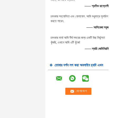
—— প্রতীক রাস্তোগী
চমৎকার সহযোগিতা এবং যোগাযোগ. আমি শুধুমাত্র সুপারিশ
করতে পারেন.
—— আলিরেজা সবুজ
চমৎকার মান! আমি দীর্ঘ সময়ের জন্য একটি উচ্চ নির্ভুলতা
খুঁজছি, এখানে আমি এটি খুঁজে!
—— ল্যারি জেমিনিয়ানি
তোমার দর্শন লগ করা অনলাইন চ্যাট এখন