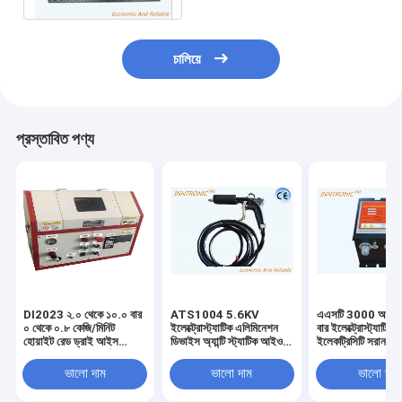
চালিয়ে
প্রস্তাবিত পণ্য
DI2023 ২.০ থেকে ১০.০ বার
ATS1004 5.6KV
এএসটি 3000 আইওন
০ থেকে ০.৮ কেজি/মিনিট
ইলেক্ট্রোস্ট্যাটিক এলিমিনেশন
বার ইলেক্ট্রোস্ট্যাটিক
হোয়াইট রেড ড্রাই আইস
ডিভাইস অ্যান্টি স্ট্যাটিক আইওন
ইলেকট্রিসিটি সরান ডি
ক্লিনার মেশিন পিসিবি পৃষ্ঠতল
বায়ু নল ফিল্ম স্ট্যাটিক অপসারণের
220V / 50Hz লেবেল
পরিষ্কারের জন্য 220 ভি 50
জন্য পৃষ্ঠ পরিষ্কার
ব্যাগ তৈরির মেশিনের জ
ভালো দাম
ভালো দাম
ভালো দাম
এইচজেড 250W