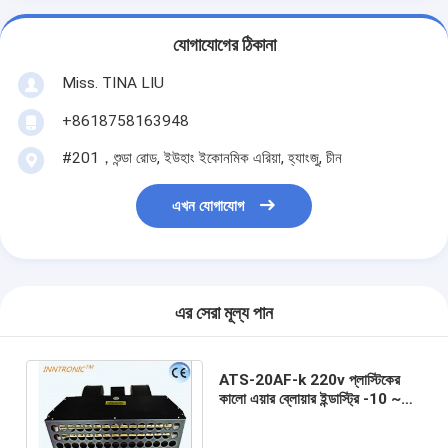
যোগাযোগের ঠিকানা
Miss. TINA LIU
+8618758163948
#201，শুন্ডা রোড, ইউহাং ইকোনমিক এরিয়া, হ্যাংজু, চীন
এখন যোগাযোগ
এর সেরা মূল্য পান
ATS-20AF-k 220v প্লাস্টিকের
কালো এয়ার ব্লোয়ার ইন্ডাস্ট্রি -10 ~
50 °C ফিল্মের জন্য আয়নযুক্ত স্ট্যাটিক
বিদ্যুৎ নির্মূলকারী