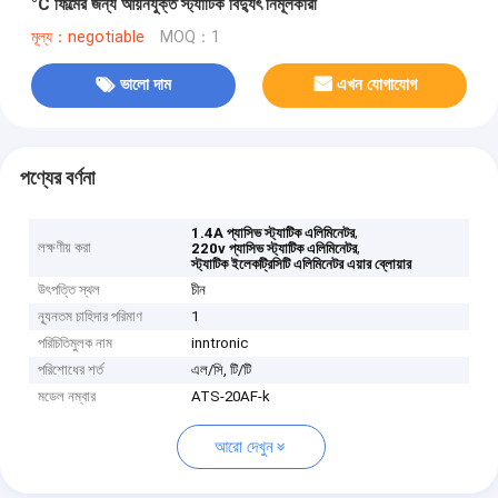
°C ফিল্মের জন্য আয়নযুক্ত স্ট্যাটিক বিদ্যুৎ নির্মূলকারী
মূল্য：negotiable
MOQ：1
ভালো দাম
এখন যোগাযোগ
পণ্যের বর্ণনা
,
1.4A প্যাসিভ স্ট্যাটিক এলিমিনেটর
লক্ষণীয় করা
,
220v প্যাসিভ স্ট্যাটিক এলিমিনেটর
স্ট্যাটিক ইলেকট্রিসিটি এলিমিনেটর এয়ার ব্লোয়ার
উৎপত্তি স্থল
চীন
ন্যূনতম চাহিদার পরিমাণ
1
পরিচিতিমুলক নাম
inntronic
পরিশোধের শর্ত
এল/সি, টি/টি
মডেল নম্বার
ATS-20AF-k
আরো দেখুন