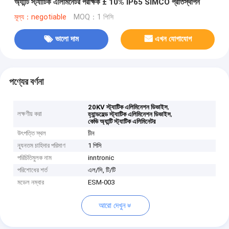
অ্যান্টি স্ট্যাটিক এলিমিনেটর পরীক্ষক ± 10% IP65 SIMCO প্রতিস্থাপন
মূল্য：negotiable
MOQ：1 পিসি
ভালো দাম
এখন যোগাযোগ
পণ্যের বর্ণনা
,
20KV স্ট্যাটিক এলিমিনেশন ডিভাইস
লক্ষণীয় করা
,
হ্যান্ডহেল্ড স্ট্যাটিক এলিমিনেশন ডিভাইস
কেভি অ্যান্টি স্ট্যাটিক এলিমিনেটর
উৎপত্তি স্থল
চীন
ন্যূনতম চাহিদার পরিমাণ
1 পিসি
পরিচিতিমুলক নাম
inntronic
পরিশোধের শর্ত
এল/সি, টি/টি
মডেল নম্বার
ESM-003
আরো দেখুন