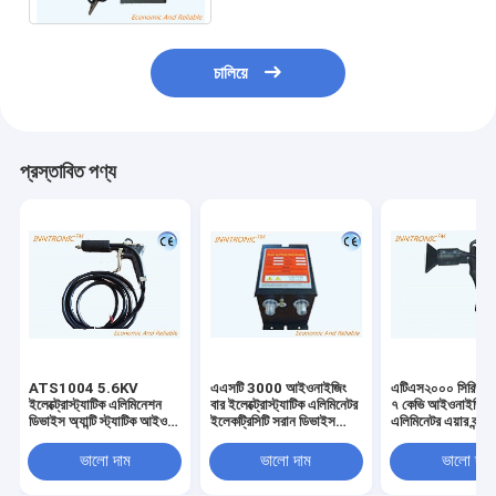
চালিয়ে
প্রস্তাবিত পণ্য
ATS1004 5.6KV
এএসটি 3000 আইওনাইজিং
এটিএস২০০০ সিরিজ প্ল
ইলেক্ট্রোস্ট্যাটিক এলিমিনেশন
বার ইলেক্ট্রোস্ট্যাটিক এলিমিনেটর
৭ কেভি আইওনাইজিং স্
ডিভাইস অ্যান্টি স্ট্যাটিক আইওন
ইলেকট্রিসিটি সরান ডিভাইস
এলিমিনেটর এয়ার বন্দু
বায়ু নল ফিল্ম স্ট্যাটিক অপসারণের
220V / 50Hz লেবেল ফিল্ম
এমপিএ থেকে ০.৮ এম
জন্য পৃষ্ঠ পরিষ্কার
ব্যাগ তৈরির মেশিনের জন্য
ভালো দাম
ভালো দাম
ভালো দাম