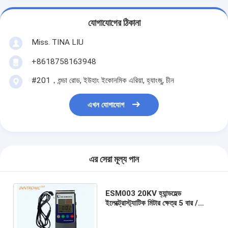
যোগাযোগের ঠিকানা
Miss. TINA LIU
+8618758163948
#201，শুন্ডা রোড, ইউহাং ইকোনমিক এরিয়া, হ্যাংজু, চীন
এখন যোগাযোগ
এর সেরা মূল্য পান
ESM003 20KV হ্যান্ডহেল্ড
ইলেক্ট্রোস্ট্যাটিক মিটার ক্ষেত্র 5 বার /
সেকেন্ড অ্যান্টি স্ট্যাটিক এলিমিনেটর পরীক্ষক
± 10% IP65 SIMCO প্রতিস্থাপন