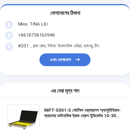
যোগাযোগের ঠিকানা
Miss. TINA LIU
+8618758163948
#201，শুন্ডা রোড, ইউহাং ইকোনমিক এরিয়া, হ্যাংজু, চীন
এখন যোগাযোগ
এর সেরা মূল্য পান
INPT-S001-S পোর্টেবল ওয়্যারলেস অ্যালুমিনিয়াম-
অ্যালোয় ডাইনামিক ট্রাক স্কেল ইন্ডিকেটর 10-30T
অক্ষ সহ যানবাহন ওজন 1.0±0.1mV/V IP66