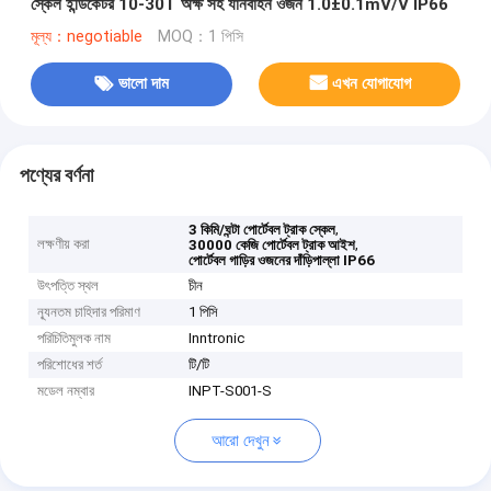
স্কেল ইন্ডিকেটর 10-30T অক্ষ সহ যানবাহন ওজন 1.0±0.1mV/V IP66
মূল্য：negotiable
MOQ：1 পিসি
ভালো দাম
এখন যোগাযোগ
পণ্যের বর্ণনা
,
3 কিমি/ঘন্টা পোর্টেবল ট্রাক স্কেল
লক্ষণীয় করা
,
30000 কেজি পোর্টেবল ট্রাক আইশ
পোর্টেবল গাড়ির ওজনের দাঁড়িপাল্লা IP66
উৎপত্তি স্থল
চীন
ন্যূনতম চাহিদার পরিমাণ
1 পিসি
পরিচিতিমুলক নাম
Inntronic
পরিশোধের শর্ত
টি/টি
মডেল নম্বার
INPT-S001-S
আরো দেখুন