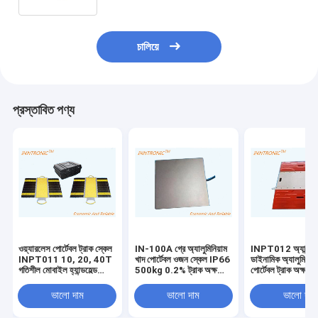
চালিয়ে
প্রস্তাবিত পণ্য
ওয়্যারলেস পোর্টেবল ট্রাক স্কেল
IN-100A গ্রে অ্যালুমিনিয়াম
INPT012 অ্যান্টি-র
INPT011 10, 20, 40T
খাদ পোর্টেবল ওজন স্কেল IP66
ডাইনামিক অ্যালুমিনিয়
গতিশীল মোবাইল হ্যান্ডহেল্ড
500kg 0.2% ট্রাক অক্ষ
পোর্টেবল ট্রাক অক্ষ 
যানবাহন গাড়ির অক্ষের ওজন
স্কেল জন্য 100 VDC IP66
30t যানবাহন অটো ও
জন্য ওজন
± 0.1 ~ 0.3%F.
ভালো দাম
ভালো দাম
ভালো দাম