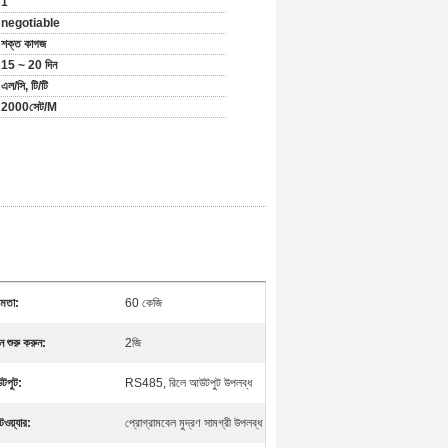
1
negotiable
শক্ত কাগজ
15 ~ 20 দিন
এল/সি, টি/টি
2000সেট/M
ষমতা:
60 কেজি
 শুরু করুন:
2জি
টপুট:
RS485, রিলে আউটপুট উপলব্ধ
ওয়্যার:
প্রোগ্রামবেল মুদ্রণ সামগ্রী উপলব্ধ