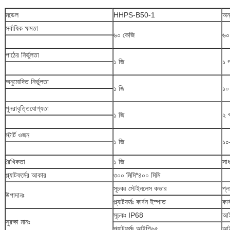
মডেল
HHPS-B50-1
অন
সর্বাধিক ক্ষমতা
৬০ কেজি
৬০
পাঠের নির্ভুলতা
১ জি
১ গ
অনুমোদিত নির্ভুলতা
১ জি
১০ 
পুনরাবৃত্তিযোগ্যতা
১ জি
২ গ
স্টার্ট ওজন
১ জি
১০
রৈখিকতা
১ জি
সা
প্ল্যাটফর্মের আকার
৩০০ মিমি*৪০০ মিমি
সূচকঃ স্টেইনলেস কভার
প্ল
উপাদানঃ
প্ল্যাটফর্মঃ কার্বন ইস্পাত
কার
সূচকঃ IP68
আই
সুরক্ষা মানঃ
প্ল্যাটফর্মঃ আইপি৬৫
আই