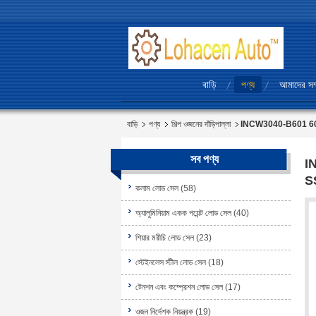
বাড়ি
পণ্য
আমাদের সম্
বাড়ি
পণ্য
শিল্প ওজনের দাঁড়িপাল্লা
INCW3040-B601 60kg / 1
সব পণ্য
IN
S
কলাম লোড সেল
(58)
অ্যালুমিনিয়াম একক পয়েন্ট লোড সেল
(40)
শিয়ার মরীচি লোড সেল
(23)
স্টেইনলেস স্টীল লোড সেল
(18)
টেনশন এবং কম্প্রেশন লোড সেল
(17)
ওজন নির্দেশক নিয়ন্ত্রক
(19)