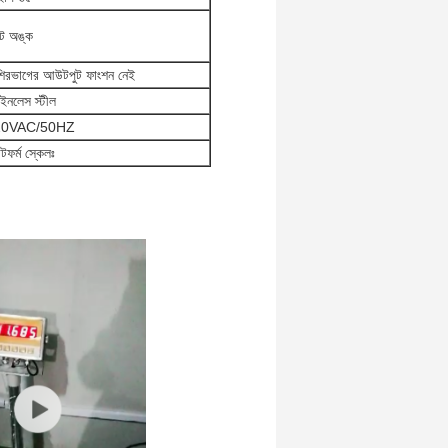
ট অঙ্ক
শিরভাগের আউটপুট ফাংশন নেই
েইনলেস স্টীল
20VAC/50HZ
্যাটফর্ম স্কেলঃ