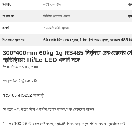
উপাদান:
স্টেইনলেস স্টীল
প্রদ
পণ্যের নাম:
ডিজিটাল প্ল্যাটফর্ম স্কেল
প্য
এলার্ম:
2 এলইডি লাইট অ্যালার্ম
60 কেজি শিল্প বেঞ্চ স্কেল
1 জি শিল্প বেঞ্চ স্কেল
আরএস 485 শিল্প
বিশেষভাবে তুলে ধরা:
,
,
300*400mm 60kg 1g RS485 নির্ভুলতা চেকওয়েজার স্টেইনল
প্রতিক্রিয়া! Hi/Lo LED এলার্ম সঙ্গে
*প্রারম্ভিক ওজনঃ ২ গ্রাম
*অনুমোদিত নির্ভুলতাঃ ১ জি
*RS485 /RS232 আউটপুট
*উপরের এবং নীচের সীমা এলার্ম,সংগ্রহক ফাংশন,পিক-মেইনটেন ফাংশন
* গণনাঃ 100 ইউনিট ওজন সেট করুন, প্রতিটি গণনার জন্য নমুনা পরীক্ষা করার প্রয়োজন নেই।