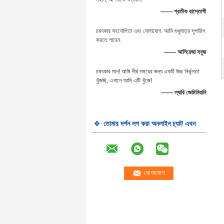
—— প্রতীক রাস্তোগী
চমৎকার সহযোগিতা এবং যোগাযোগ. আমি শুধুমাত্র সুপারিশ
করতে পারেন.
—— আলিরেজা সবুজ
চমৎকার মান! আমি দীর্ঘ সময়ের জন্য একটি উচ্চ নির্ভুলতা
খুঁজছি, এখানে আমি এটি খুঁজে!
—— ল্যারি জেমিনিয়ানি
তোমার দর্শন লগ করা অনলাইন চ্যাট এখন