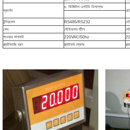
৬. ডিজিটাল এলইডি ডিসপ্লেঃ
প্রদর্শন
ছো
ইন্টারফেস
RS485/RS232
বে
শেল
স্টেইনলেস স্টীল
স্ট
পাওয়ার সাপ্লাই
220VAC/50hz
2
প্ল্যাটফর্মের ধরন
প্ল্যাটফর্ম স্কেলঃ
প্ল