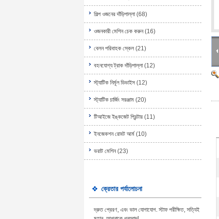
শিল্প ওজনের দাঁড়িপাল্লা
(68)
ওজনকারী মেশিন চেক করুন
(16)
বেলন পরিবাহক স্কেল
(21)
বহনযোগ্য ট্রাক দাঁড়িপাল্লা
(12)
স্ট্যাটিক নির্মূল ডিভাইস
(12)
স্ট্যাটিক চার্জিং সরঞ্জাম
(20)
টিআইজে ইঙ্কজেট প্রিন্টার
(11)
ইনজেকশন রোবট আর্ম
(10)
ভরাট মেশিন
(23)
ক্রেতার পর্যালোচনা
দ্রুত প্রেরণ, এবং ভাল যোগাযোগ. স্টাফ পরীক্ষিত, সত্যিই
মহান, আপনাকে ধন্যবাদ!