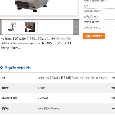
ন্যূনতম চাহিদার পরিমাণ:
মূল্য:
প্যাকেজিং বিবরণ:
ডেলিভারি সময়:
পরিশোধের শর্ত:
যোগানের ক্ষমতা:
যোগাযোগ
বড় ইমেজ :
INCW3040-B601 60kg / 1g শিল্প স্টেইনলেস স্টীল
ডিজিটাল প্ল্যাটফর্ম বেঞ্চ স্কেল অ্যালার্ম সহ RS485 LED/LCD SS
ডিসপ্লে 220VAC
বিস্তারিত পণ্যের বর্ণনা
নাম:
অ্যালার্ম সহ 60kg1g RS485 নির্ভুলতা স্টেইনলেস স্টীল চেকওয়েগার
সক্
বিভাগ:
1 গ্রাম
ওজন
পাওয়ার সাপ্লাই:
220VAC
আউ
প্রিন্টার:
থার্মাল প্রিন্টার উপলব্ধ
সফট