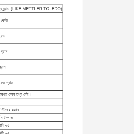
্য ব্র্যান্ড (LIKE METTLER TOLEDO)
 কেজি
্রাম
গ্রাম
্রাম
-৫০ গ্রাম
ধারণত কোন তথ্য নেই।
াস্টিকের কভার
্বন ইস্পাত
পি ৬৫
পি ৬৫