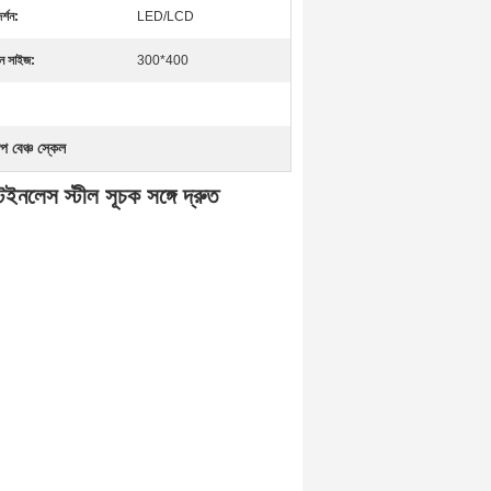
র্শন:
LED/LCD
ান সাইজ:
300*400
 বেঞ্চ স্কেল
েস স্টীল সূচক সঙ্গে দ্রুত