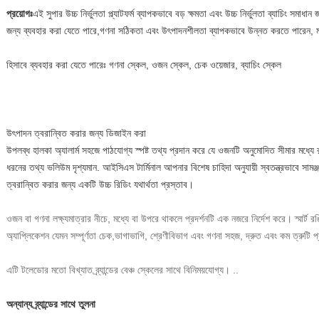
প্রয়োগঃ
এই সুপার উচ্চ নির্ভুলতা প্ল্যাটফর্ম ব্যাপকভাবে বড় ক্ষমতা এবং উচ্চ নির্ভুলতা ব্যাচিং সমা
জন্য ব্যবহার করা যেতে পারে,গণনা সঠিকতা এবং উৎপাদনশীলতা ব্যাপকভাবে উন্নত করতে পারেন, মা
হিসাবে ব্যবহার করা যেতে পারেঃ গণনা স্কেল, ওজন স্কেল, চেক ওয়েজার, ব্যাচিং স্কেল
উৎপাদন ত্বরান্বিত করার জন্য ডিজাইন করা
উপলব্ধ হালকা অ্যালার্ম সহজে পাঠযোগ্য স্পষ্ট তথ্য প্রদান করে যে ওজনটি অনুমোদিত সীমার মধ্যে
ধরনের তথ্য ভলিউম দৃশ্যমান. আইসিএস টার্মিনাল আপনার বিশেষ চাহিদা অনুযায়ী স্বতন্ত্রভাবে সাম
ত্বরান্বিত করার জন্য একটি উচ্চ রিডিং যথার্থতা প্রস্তাব।
ওজন বা গণনা লক্ষ্যমাত্রার নীচে, মধ্যে বা উপরে থাকলে প্রদর্শনটি এক নজরে নির্দেশ করে। স্মার্ট র
অ্যাপ্লিকেশন যেমন সম্পূর্ণতা চেক,ভাগাভাগি, শ্রেণীবিভাগ এবং গণনা সহজ, দ্রুত এবং কম ত্রুটি 
এটি টলেডোর মতো বিখ্যাত ব্র্যান্ডের বেঞ্চ স্কেলের সাথে বিনিময়যোগ্য। ..
অন্যান্য ব্র্যান্ডের সাথে তুলনা