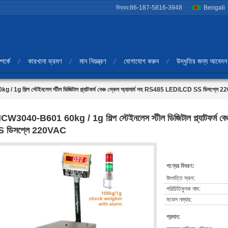
বিক্রয়:
86-187-5816-3948
Bengali
পর্কে
কারখানা ভ্রমণ
মান নিয়ন্ত্রণ
যোগাযোগ করুন
উদ্ধৃতির জন্য আবেদন
g শিল্প স্টেইনলেস স্টীল ডিজিটাল প্ল্যাটফর্ম বেঞ্চ স্কেল অ্যালার্ম সহ RS485 LED/LCD SS ডিসপ্লে
CW3040-B601 60kg / 1g শিল্প স্টেইনলেস স্টীল ডিজিটাল প্ল্যাটফর্ম 
S ডিসপ্লে 220VAC
পণ্যের বিবরণ:
উৎপত্তি স্থল:
পরিচিতিমুলক নাম:
মডেল নম্বার:
প্রদান: