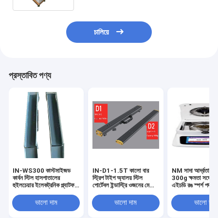
চালিয়ে
প্রস্তাবিত পণ্য
IN-WS300 কাস্টমাইজড
IN-D1-1.5T কালো বার
NM সাদা আর্দ্রতা পরী
কার্বন স্টিল হাসপাতালের
স্ট্রিপ টাইপ অ্যালয় স্টিল
300g ক্ষমতা সঙ্গে 5 ই
হুইলচেয়ার ইলেকট্রনিক প্ল্যাটফর্ম
পোর্টেবল ইন্ডাস্ট্রি ওজনের মেঝে
এইচডি রঙ স্পর্শ পর্দা র
ওজন স্কেল 300kg 0.1kg
স্কেল ইলেকট্রনিক ডিজিটাল
আর্দ্রতা পরিমাপের জন্য
ওডিএম
ভালো দাম
ভালো দাম
ভালো দাম