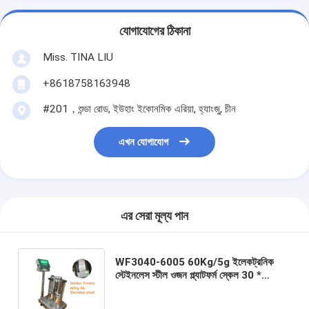
যোগাযোগের ঠিকানা
Miss. TINA LIU
+8618758163948
#201，শুন্ডা রোড, ইউহাং ইকোনমিক এরিয়া, হ্যাংজু, চীন
এখন যোগাযোগ
এর সেরা মূল্য পান
WF3040-6005 60Kg/5g ইলেকট্রনিক
স্টেইনলেস স্টীল ওজন প্ল্যাটফর্ম স্কেল 30 *
40CM বেঞ্চ স্কেল এসএস সূচক 220VAC সহ