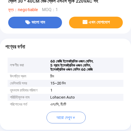
স্কেল 30 * 40CM বেঞ্চ স্কেল এসএস সূচক 220VAC সহ
মূল্য：negotiable
MOQ：1
ভালো দাম
এখন যোগাযোগ
পণ্যের বর্ণনা
,
60 কেজি ইলেকট্রনিক ওজন মেশিন
লক্ষণীয় করা
,
5 গ্রাম ইলেকট্রনিক ওজন মেশিন
ইলেকট্রনিক ওজন মেশিন 60 কেজি
উৎপত্তি স্থল
চীন
ডেলিভারি সময়
15~20 দিন
ন্যূনতম চাহিদার পরিমাণ
1
পরিচিতিমুলক নাম
Lohacen Auto
পরিশোধের শর্ত
এল/সি, টি/টি
আরো দেখুন