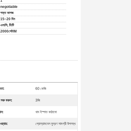
1
negotiable
শক্ত কাগজ
15~20 দিন
এল/সি, টি/টি
2000সেট/M
মতা:
60 কেজি
শুরু করুন:
3জি
ান:
খাদ ইস্পাত কাঠামো
য়্যার:
প্রোগ্রামবেল মুদ্রণ সামগ্রী উপলব্ধ