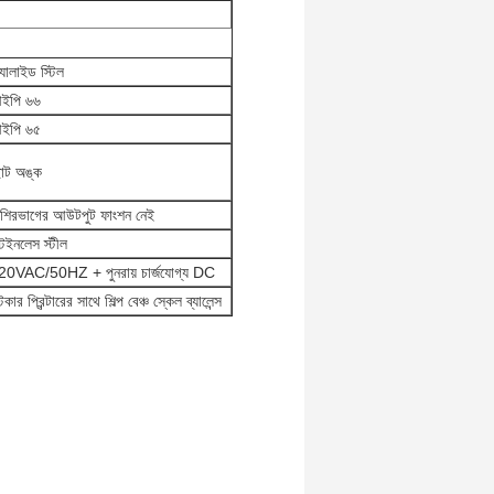
যালাইড স্টিল
ইপি ৬৬
ইপি ৬৫
োট অঙ্ক
েশিরভাগের আউটপুট ফাংশন নেই
টেইনলেস স্টীল
20VAC/50HZ + পুনরায় চার্জযোগ্য DC
টিকার প্রিন্টারের সাথে শিল্প বেঞ্চ স্কেল ব্যালেন্স