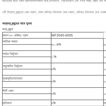
যাচাইয়ের মতো ওজন অ্যাপ্লিকেশনগুলি করে,ভাগাভাগি, শ্রেণীবিভাগ এবং গণনা সহজ, দ্রুত এবং ক
এটি বিখ্যাত ব্র্যান্ডের বেঞ্চ স্কেল, যেমন মেটলার টোলেডো বেঞ্চ স্কেল, মেটলার টোলেডো চেক ওয়েজা
অন্যান্য ব্র্যান্ডের সাথে তুলনা
অন্য ব্র্যান্ড
মডেল ৬০ কেজি/৫ গ্রাম
WF3040-6005
সর্বাধিক ক্ষমতা
৬০ কেজি
৬
পাঠের নির্ভুলতা
১ জি
২০
অনুমোদিত নির্ভুলতা
৫জি
২০
পুনরাবৃত্তিযোগ্যতা
৫জি
২০
স্টার্ট ওজন
৫জি
২
রৈখিকতা
৫জি
স