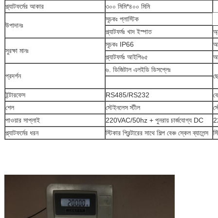
প্ল্যাটফর্মের আকার
৩০০ মিমি*৪০০ মিমি
সূচকঃ প্লাস্টিক
উপাদানঃ
প্ল্যাটফর্মঃ খাদ ইস্পাত
অ্
সূচকঃ IP66
আ
সুরক্ষা মানঃ
প্ল্যাটফর্মঃ আইপি৬৫
আ
৬. ডিজিটাল এলইডি ডিসপ্লেঃ
প্রদর্শন
ছ
ইন্টারফেস
RS485/RS232
ব
শেল
স্টেইনলেস স্টীল
স্
পাওয়ার সাপ্লাই
220VAC/50hz + পুনরায় চার্জযোগ্য DC
2
প্ল্যাটফর্মের ধরন
স্টিকার প্রিন্টারের সাথে শিল্প বেঞ্চ স্কেল ব্যালেন্স
স্