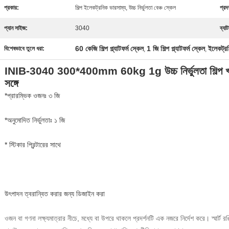
প্রকার:
শিল্প ইলেকট্রনিক ভারসাম্য, উচ্চ নির্ভুলতা বেঞ্চ স্কেল
প্রদর
প্যান সাইজ:
3040
ব্যাট
60 কেজি শিল্প প্ল্যাটফর্ম স্কেল
1 জি শিল্প প্ল্যাটফর্ম স্কেল
ইলেকট্র
বিশেষভাবে তুলে ধরা:
,
,
INIB-3040 300*400mm 60kg 1g উচ্চ নির্ভুলতা শিল্প খাদ ইস্
সঙ্গে
*প্রারম্ভিক ওজনঃ ৩ জি
*অনুমোদিত নির্ভুলতাঃ ১ জি
* স্টিকার প্রিন্টারের সাথে
উৎপাদন ত্বরান্বিত করার জন্য ডিজাইন করা
ওজন বা গণনা লক্ষ্যমাত্রার নীচে, মধ্যে বা উপরে থাকলে প্রদর্শনটি এক নজরে নির্দেশ করে। স্মার্ট রঙিন