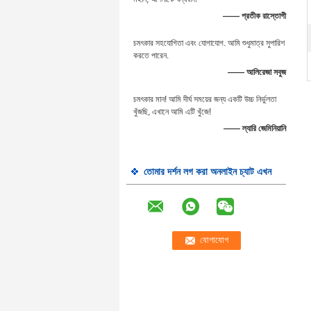
—— প্রতীক রাস্তোগী
চমৎকার সহযোগিতা এবং যোগাযোগ. আমি শুধুমাত্র সুপারিশ
করতে পারেন.
—— আলিরেজা সবুজ
চমৎকার মান! আমি দীর্ঘ সময়ের জন্য একটি উচ্চ নির্ভুলতা
খুঁজছি, এখানে আমি এটি খুঁজে!
—— ল্যারি জেমিনিয়ানি
তোমার দর্শন লগ করা অনলাইন চ্যাট এখন