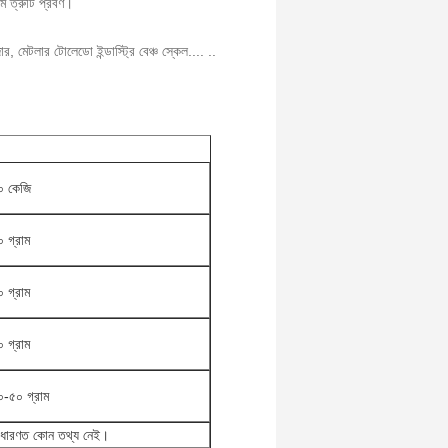
ম ত্রুটি প্রবণ।
র, মেটলার টোলেডো ইন্ডাস্ট্রি বেঞ্চ স্কেল.... ..
০ কেজি
 গ্রাম
 গ্রাম
 গ্রাম
০-৫০ গ্রাম
াধারণত কোন তথ্য নেই।