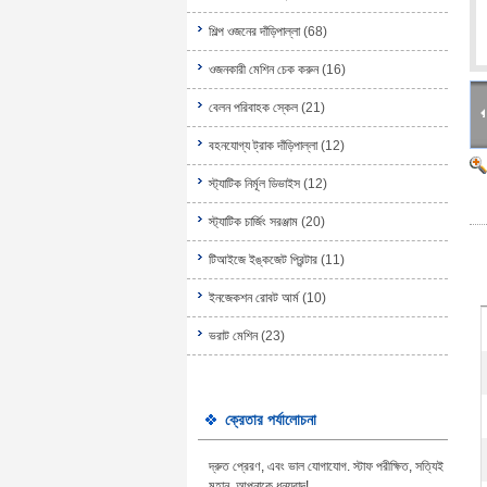
শিল্প ওজনের দাঁড়িপাল্লা
(68)
ওজনকারী মেশিন চেক করুন
(16)
বেলন পরিবাহক স্কেল
(21)
বহনযোগ্য ট্রাক দাঁড়িপাল্লা
(12)
স্ট্যাটিক নির্মূল ডিভাইস
(12)
স্ট্যাটিক চার্জিং সরঞ্জাম
(20)
টিআইজে ইঙ্কজেট প্রিন্টার
(11)
ইনজেকশন রোবট আর্ম
(10)
ভরাট মেশিন
(23)
ক্রেতার পর্যালোচনা
দ্রুত প্রেরণ, এবং ভাল যোগাযোগ. স্টাফ পরীক্ষিত, সত্যিই
মহান, আপনাকে ধন্যবাদ!