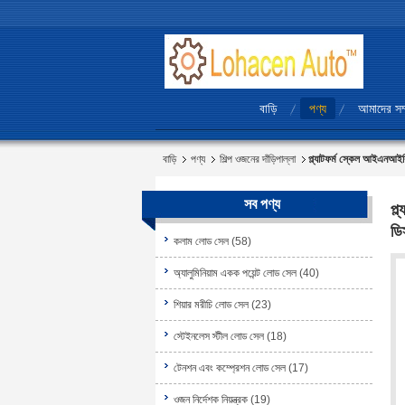
বাড়ি
পণ্য
আমাদের সম্
বাড়ি
পণ্য
শিল্প ওজনের দাঁড়িপাল্লা
প্ল্যাটফর্ম স্কেল আইএনআই
সব পণ্য
প্
ডি
কলাম লোড সেল
(58)
অ্যালুমিনিয়াম একক পয়েন্ট লোড সেল
(40)
শিয়ার মরীচি লোড সেল
(23)
স্টেইনলেস স্টীল লোড সেল
(18)
টেনশন এবং কম্প্রেশন লোড সেল
(17)
ওজন নির্দেশক নিয়ন্ত্রক
(19)