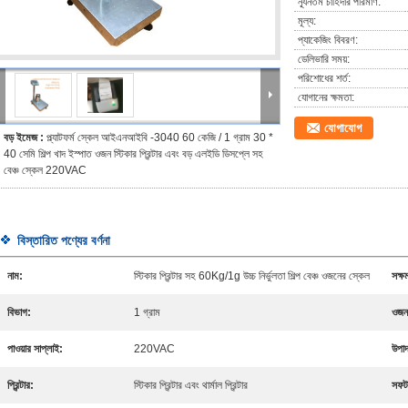
ন্যূনতম চাহিদার পরিমাণ:
মূল্য:
প্যাকেজিং বিবরণ:
ডেলিভারি সময়:
পরিশোধের শর্ত:
যোগানের ক্ষমতা:
যোগাযোগ
বড় ইমেজ :
প্ল্যাটফর্ম স্কেল আইএনআইবি -3040 60 কেজি / 1 গ্রাম 30 *
40 সেমি শিল্প খাদ ইস্পাত ওজন স্টিকার প্রিন্টার এবং বড় এলইডি ডিসপ্লে সহ
বেঞ্চ স্কেল 220VAC
বিস্তারিত পণ্যের বর্ণনা
নাম:
স্টিকার প্রিন্টার সহ 60Kg/1g উচ্চ নির্ভুলতা শিল্প বেঞ্চ ওজনের স্কেল
সক্ষ
বিভাগ:
1 গ্রাম
ওজন 
পাওয়ার সাপ্লাই:
220VAC
উপাদ
প্রিন্টার:
স্টিকার প্রিন্টার এবং থার্মাল প্রিন্টার
সফটও