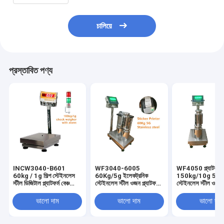
চালিয়ে
প্রস্তাবিত পণ্য
INCW3040-B601
WF3040-6005
WF4050 প্ল্যাটফর্ম 
60kg / 1g শিল্প স্টেইনলেস
60Kg/5g ইলেকট্রনিক
150kg/10g 50g ইন্
স্টীল ডিজিটাল প্ল্যাটফর্ম বেঞ্চ
স্টেইনলেস স্টীল ওজন প্ল্যাটফর্ম
স্টেইনলেস স্টীল ওজন ব
স্কেল অ্যালার্ম সহ RS485
স্কেল 30 * 40CM বেঞ্চ
স্কেল 40 * 50CM ব
LED/LCD SS ডিসপ্লে
স্কেল এসএস সূচক 220VAC
স্কেল 220VAC এ
ভালো দাম
ভালো দাম
ভালো দাম
220VAC
সহ
ডিসপালি সহ