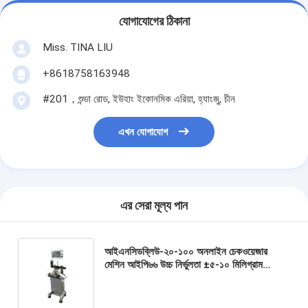
যোগাযোগের ঠিকানা
Miss. TINA LIU
+8618758163948
#201，শুন্ডা রোড, ইউহাং ইকোনমিক এরিয়া, হ্যাংজু, চীন
এখন যোগাযোগ
এর সেরা মূল্য পান
আইএনসিডব্লিউ-২০-১০০ অনলাইন চেকওয়েজার
মেশিন আইপি৬৬ উচ্চ নির্ভুলতা ±৫-১০ মিলিগ্রাম
সিলভার ২০ গ্রাম ওষুধের জন্য ৩০-৪০ পিসি/মিনিট