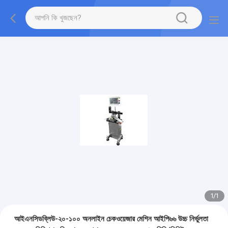
1
/
1
আইএনসিডব্লিউ-২০-১০০ অনলাইন চেকওয়েজার মেশিন আইপি৬৬ উচ্চ নির্ভুলতা