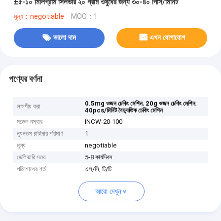
±৫-১০ মিলিগ্রাম সিলভার ২০ গ্রাম ওষুধের জন্য ৩০-৪০ পিসি/মিনিট
মূল্য：negotiable
MOQ：1
ভালো দাম
এখন যোগাযোগ
পণ্যের বর্ণনা
,
,
0.5mg ওজন চেকিং মেশিন
20g ওজন চেকিং মেশিন
লক্ষণীয় করা
40pcs/মিনিট বৈদ্যুতিক চেকিং মেশিন
মডেল নম্বার
INCW-20-100
ন্যূনতম চাহিদার পরিমাণ
1
মূল্য
negotiable
ডেলিভারি সময়
5-8 কার্যদিবস
পরিশোধের শর্ত
এল/সি, টি/টি
আরো দেখুন