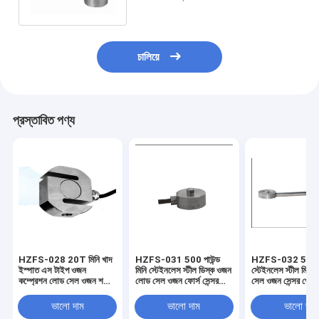
রোবোটিক হাতের জন্য
চালিয়ে
প্রস্তাবিত পণ্য
HZFS-028 20T মিনি খাদ
HZFS-031 500 পাউন্ড
HZFS-032 5t মি
ইস্পাত এস টাইপ ওজন
মিনি স্টেইনলেস স্টীল ডিস্ক ওজন
স্টেইনলেস স্টীল মিনি 
কম্প্রেশন লোড সেল ওজন শক্তি
লোড সেল ওজন ফোর্স সেন্সর
সেল ওজন সেন্সর পোর্ট
সেন্সর জন্য riveting মেশিন
আইপি 67 4 অভ্যন্তরীণ থ্রেড
কম্প্রেশন ডিভাইসের
hopper স্কেল
5VDC সঙ্গে
12V ডিসি
ভালো দাম
ভালো দাম
ভালো দাম