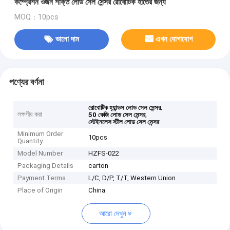
কম্প্রেশন ওজন শক্তি লোড সেল সেন্সর রোবোটিক হাতের জন্য
MOQ：10pcs
ভালো দাম
এখন যোগাযোগ
পণ্যের বর্ণনা
,
রোবোটিক হ্যান্ডস লোড সেল সেন্সর
লক্ষণীয় করা
,
50 কেজি লোড সেল সেন্সর
স্টেইনলেস স্টীল লোড সেল সেন্সর
Minimum Order
10pcs
Quantity
Model Number
HZFS-022
Packaging Details
carton
Payment Terms
L/C, D/P, T/T, Western Union
Place of Origin
China
আরো দেখুন