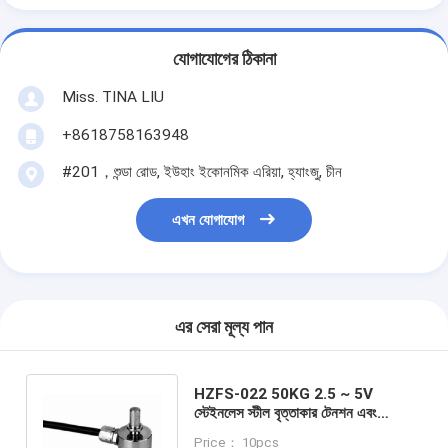
যোগাযোগের ঠিকানা
Miss. TINA LIU
+8618758163948
#201，শুন্ডা রোড, ইউহাং ইকোনমিক এরিয়া, হ্যাংজু, চীন
এখন যোগাযোগ
এর সেরা মূল্য পান
HZFS-022 50KG 2.5 ~ 5V
স্টেইনলেস স্টীল বৃত্তাকার টেনশন এবং
কম্প্রেশন ওজন শক্তি লোড সেল সেন্সর
Price： 10pcs