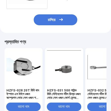
হাতের জন্য ওজন শক্তি সেন্সর
চালিয়ে
প্রস্তাবিত পণ্য
HZFS-028 20T মিনি খাদ
HZFS-031 500 পাউন্ড
HZFS-032 5t মি
ইস্পাত এস টাইপ ওজন
মিনি স্টেইনলেস স্টীল ডিস্ক ওজন
স্টেইনলেস স্টীল মিনি 
কম্প্রেশন লোড সেল ওজন শক্তি
লোড সেল ওজন ফোর্স সেন্সর
সেল ওজন সেন্সর পোর্ট
সেন্সর জন্য riveting মেশিন
আইপি 67 4 অভ্যন্তরীণ থ্রেড
কম্প্রেশন ডিভাইসের
hopper স্কেল
5VDC সঙ্গে
12V ডিসি
ভালো দাম
ভালো দাম
ভালো দাম