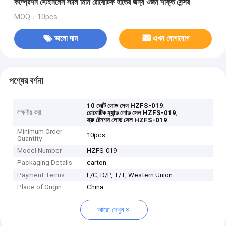
কম্প্রেশন স্টেইনলেস স্টীল মিনি রোবোটিক হাতের জন্য ওজন শক্তি সেন্সর
MOQ：10pcs
ভালো দাম
এখন যোগাযোগ
পণ্যের বর্ণনা
,
10 ভোল্ট লোড সেল HZFS-019
লক্ষণীয় করা
,
রোবোটিক হ্যান্ড লোড সেল HZFS-019
স্ক্রু টেনশন লোড সেল HZFS-019
Minimum Order
10pcs
Quantity
Model Number
HZFS-019
Packaging Details
carton
Payment Terms
L/C, D/P, T/T, Western Union
Place of Origin
China
আরো দেখুন