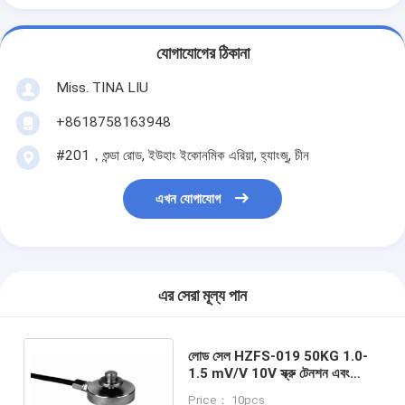
যোগাযোগের ঠিকানা
Miss. TINA LIU
+8618758163948
#201，শুন্ডা রোড, ইউহাং ইকোনমিক এরিয়া, হ্যাংজু, চীন
এখন যোগাযোগ
এর সেরা মূল্য পান
লোড সেল HZFS-019 50KG 1.0-
1.5 mV/V 10V স্ক্রু টেনশন এবং
কম্প্রেশন স্টেইনলেস স্টীল মিনি রোবোটিক
Price： 10pcs