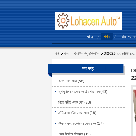
বাড়ি
পণ্য
আমাদের সম্
বাড়ি
পণ্য
স্ট্যাটিক নির্মূল ডিভাইস
DI2023 ২.০ থেকে ১০.০ বা
সব পণ্য
DI
2
কলাম লোড সেল
(58)
অ্যালুমিনিয়াম একক পয়েন্ট লোড সেল
(40)
শিয়ার মরীচি লোড সেল
(23)
স্টেইনলেস স্টীল লোড সেল
(18)
টেনশন এবং কম্প্রেশন লোড সেল
(17)
ওজন নির্দেশক নিয়ন্ত্রক
(19)