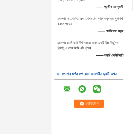
—— প্রতীক রাস্তোগী
চমৎকার সহযোগিতা এবং যোগাযোগ. আমি শুধুমাত্র সুপারিশ
করতে পারেন.
—— আলিরেজা সবুজ
চমৎকার মান! আমি দীর্ঘ সময়ের জন্য একটি উচ্চ নির্ভুলতা
খুঁজছি, এখানে আমি এটি খুঁজে!
—— ল্যারি জেমিনিয়ানি
তোমার দর্শন লগ করা অনলাইন চ্যাট এখন