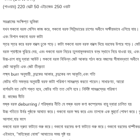
(পাওয়ার) 220 ভোল্ট 50 এইচজেড 250 ওয়াট
সরঞ্জামের সংক্ষিপ্ত ভূমিকা
যখন শুকনো বরফ মেশিন কাজ করে, শুকনো বরফ সিলিন্ডারের চাপের অধীনে অক্ষীয়ভাবে এগিয়ে যায়। ম
এবং বিশাল শুকনো বরফ কাটা
স্তর স্তর করে বরফ বাক্সে ঢুকে পড়ে। কাটা শুকনো বরফ বরফ বাক্সে দিয়ে বরফের উপরে পড়ে। মো
বরফ শ্যাফ্টকে ঘুরিয়ে দেয়, এবং শুকনো বরফ নিচের তুলনামূলকভাবে বন্ধ স্থানে নিয়ে যাওয়া হয়, এবং
উচ্চ-চাপ বায়ু দ্বারা আউট। শুকনো বরফ বিভিন্ন জেট আকার গঠন করে নজলের সীমাবদ্ধতা অধীনে
জেট আকৃতি এবং জেট তীব্রতা
লক্ষ্য burr অনুযায়ী, বন্দুকের আকার, বন্দুকের নল আকৃতি,এবং গতি
মোটর গতি সমন্বয় অনুযায়ী বরফ কাটা পরিমাণ সামঞ্জস্য করতে পারেন। সাধারণত, আরো
বার্গগুলি যত বেশি শক্ত হবে, মোটর গতি তত বেশি হবে। নির্দিষ্ট সামঞ্জস্যের পরিমাণ
II. কাজের নীতি
শুষ্ক বরফ deburring / পরিষ্কার নীতি যে শুষ্ক বরফ কণা কম্প্রেসড বায়ু দ্বারা চালিত হয়
উচ্চ গতিতে উর্বর পৃষ্ঠকে আঘাত করে। শুকনো বরফ ক্ষয় করে এবং তাপকে এক মুহুর্তে শোষণ করে। বুরের
আলাদা,যার ফলে
শুকনো বরফ দ্রুত ফাটতে শুরু করে। শুকনো বরফের কণা ফাটতে শুরু করে। শুকনো বরফের বাষ্পীকর
এইভাবে, "মাইক্রো বোমা" আঘাতের সময় সৃষ্ট হয়