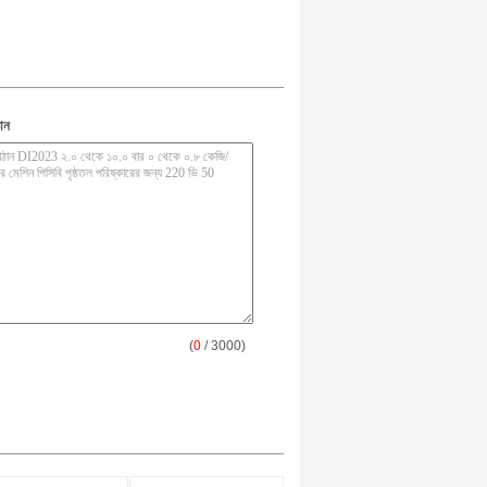
ান
(
0
/ 3000)