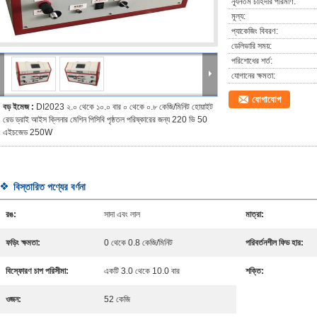
ন্যূনতম চাহিদার পরিমাণ:
মূল্য:
প্যাকেজিং বিবরণ:
ডেলিভারি সময়:
পরিশোধের শর্ত:
যোগানের ক্ষমতা:
যোগাযোগ
বড় ইমেজ :
DI2023 ২.০ থেকে ১০.০ বার ০ থেকে ০.৮ কেজি/মিনিট হোয়াইট
রেড ড্রাই আইস ক্লিনার মেশিন পিসিবি পৃষ্ঠতল পরিষ্কারের জন্য 220 ভি 50
এইচজেড 250W
বিস্তারিত পণ্যের বর্ণনা
রঙ:
সাদা এবং লাল
মাত্রা:
ফড়িং ক্ষমতা:
0 থেকে 0.8 কেজি/মিনিট
পরিবর্তনশীল ফিড হার:
বিস্ফোরণ চাপ পরিসীমা:
একটি 3.0 থেকে 10.0 বার
শক্তি:
ওজন:
52 কেজি