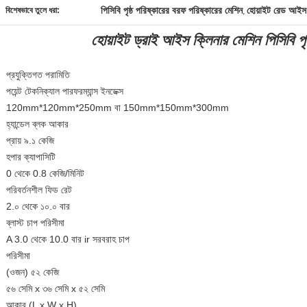
পিসিবি পৃষ্ঠ পরিষ্কারের বরফ পরিষ্কারের মেশিন
হোয়াইট রেড আইস 
বিশেষভাবে তুলে ধরা:
,
হোয়াইট ড্রাই আইস ক্লিনার মেশিন পিসিবি পৃষ
প্রযুক্তিগত পরামিতি
পয়েন্ট টেকনিক্যাল পারফরম্যান্স ইনডেক্স
120mm*120mm*250mm বা 150mm*150mm*300mm
হ্যান্ডেল ব্লক আকার
প্রায় ৯.১ কেজি
হপার ক্যাপাসিটি
0 থেকে 0.8 কেজি/মিনিট
পরিবর্তনশীল ফিড রেট
2.০ থেকে ১০.০ বার
ব্লাস্ট চাপ পরিসীমা
A 3.0 থেকে 10.0 বার ir সরবরাহ চাপ
পরিসীমা
(ওজন) ৫২ কেজি
৫৬ সেমি x ৩৬ সেমি x ৫২ সেমি
আকার (L x W x H)