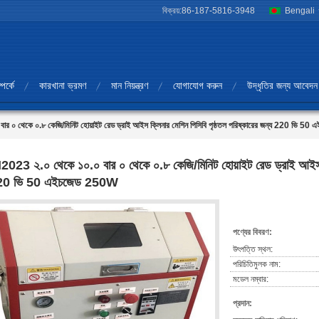
বিক্রয়:
86-187-5816-3948
Bengali
পর্কে
কারখানা ভ্রমণ
মান নিয়ন্ত্রণ
যোগাযোগ করুন
উদ্ধৃতির জন্য আবেদন
র ০ থেকে ০.৮ কেজি/মিনিট হোয়াইট রেড ড্রাই আইস ক্লিনার মেশিন পিসিবি পৃষ্ঠতল পরিষ্কারের জন্য 220 ভি 
2023 ২.০ থেকে ১০.০ বার ০ থেকে ০.৮ কেজি/মিনিট হোয়াইট রেড ড্রাই আইস ক্ল
20 ভি 50 এইচজেড 250W
পণ্যের বিবরণ:
উৎপত্তি স্থল:
পরিচিতিমুলক নাম:
মডেল নম্বার:
প্রদান: