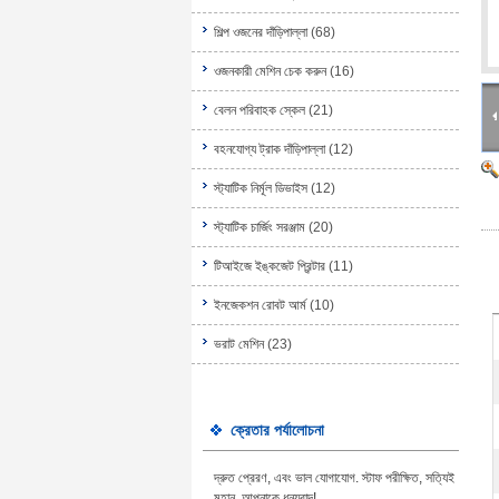
শিল্প ওজনের দাঁড়িপাল্লা
(68)
ওজনকারী মেশিন চেক করুন
(16)
বেলন পরিবাহক স্কেল
(21)
বহনযোগ্য ট্রাক দাঁড়িপাল্লা
(12)
স্ট্যাটিক নির্মূল ডিভাইস
(12)
স্ট্যাটিক চার্জিং সরঞ্জাম
(20)
টিআইজে ইঙ্কজেট প্রিন্টার
(11)
ইনজেকশন রোবট আর্ম
(10)
ভরাট মেশিন
(23)
ক্রেতার পর্যালোচনা
দ্রুত প্রেরণ, এবং ভাল যোগাযোগ. স্টাফ পরীক্ষিত, সত্যিই
মহান, আপনাকে ধন্যবাদ!