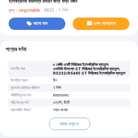
ইলেকট্রনিক ভারসাম্য রসায়ন জন্য খাদ্য ওজন
মূল্য：negotiable
MOQ：1 পিসি
ভালো দাম
এখন যোগাযোগ
পণ্যের বর্ণনা
,
৫ কেজি এসটি সিরিজের ইলেকট্রনিক ব্যালেন্স
লক্ষণীয় করা
,
এলসিডি ডিসপ্লে ST সিরিজের ইলেকট্রনিক ব্যালেন্স
RS232/RS485 ST সিরিজের ইলেকট্রনিক ব্যালেন্স
উৎপত্তি স্থল
চীন
ন্যূনতম চাহিদার পরিমাণ
1 পিসি
পরিচিতিমুলক নাম
inntronic
পরিশোধের শর্ত
এল/সি, টি/টি
প্যাকেজিং বিবরণ
শক্ত কাগজ
আরো দেখুন