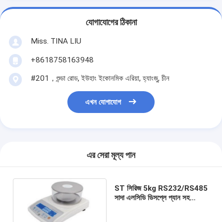
যোগাযোগের ঠিকানা
Miss. TINA LIU
+8618758163948
#201，শুন্ডা রোড, ইউহাং ইকোনমিক এরিয়া, হ্যাংজু, চীন
এখন যোগাযোগ
এর সেরা মূল্য পান
ST সিরিজ 5kg RS232/RS485
সাদা এলসিডি ডিসপ্লে প্যান সহ
ইলেকট্রনিক ভারসাম্য রসায়ন জন্য
খাদ্য ওজন