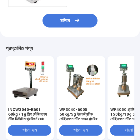
চালিয়ে
প্রস্তাবিত পণ্য
INCW3040-B601
WF3040-6005
WF4050 প্ল্যাটফর্ম 
60kg / 1g শিল্প স্টেইনলেস
60Kg/5g ইলেকট্রনিক
150kg/10g 50g ইন্
স্টীল ডিজিটাল প্ল্যাটফর্ম বেঞ্চ
স্টেইনলেস স্টীল ওজন প্ল্যাটফর্ম
স্টেইনলেস স্টীল ওজন ব
স্কেল অ্যালার্ম সহ RS485
স্কেল 30 * 40CM বেঞ্চ
স্কেল 40 * 50CM ব
LED/LCD SS ডিসপ্লে
স্কেল এসএস সূচক 220VAC
স্কেল 220VAC এ
ভালো দাম
ভালো দাম
ভালো দাম
220VAC
সহ
ডিসপালি সহ