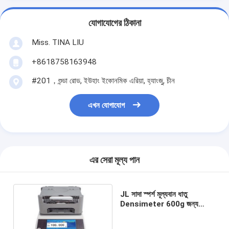
যোগাযোগের ঠিকানা
Miss. TINA LIU
+8618758163948
#201，শুন্ডা রোড, ইউহাং ইকোনমিক এরিয়া, হ্যাংজু, চীন
এখন যোগাযোগ
এর সেরা মূল্য পান
JL সাদা স্পর্শ মূল্যবান ধাতু
Densimeter 600g জন্য
স্বর্ণের প্ল্যাটিনাম K স্বর্ণের খাদ
অন্যান্য মূল্যবান ধাতু