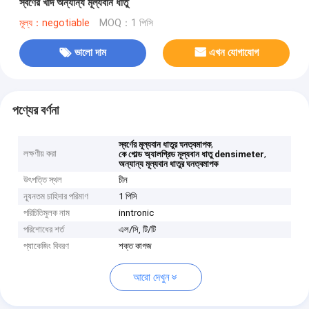
স্বর্ণের খাদ অন্যান্য মূল্যবান ধাতু
মূল্য：negotiable
MOQ：1 পিসি
ভালো দাম
এখন যোগাযোগ
পণ্যের বর্ণনা
,
স্বর্ণের মূল্যবান ধাতুর ঘনত্বমাপক
লক্ষণীয় করা
,
কে গোল্ড অ্যালগ্রিড মূল্যবান ধাতু densimeter
অন্যান্য মূল্যবান ধাতুর ঘনত্বমাপক
উৎপত্তি স্থল
চীন
ন্যূনতম চাহিদার পরিমাণ
1 পিসি
পরিচিতিমুলক নাম
inntronic
পরিশোধের শর্ত
এল/সি, টি/টি
প্যাকেজিং বিবরণ
শক্ত কাগজ
আরো দেখুন