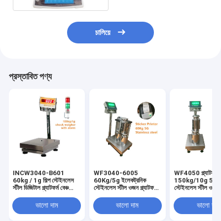
চালিয়ে
প্রস্তাবিত পণ্য
INCW3040-B601
WF3040-6005
WF4050 প্ল্যাটফর্ম 
60kg / 1g শিল্প স্টেইনলেস
60Kg/5g ইলেকট্রনিক
150kg/10g 50g ইন্
স্টীল ডিজিটাল প্ল্যাটফর্ম বেঞ্চ
স্টেইনলেস স্টীল ওজন প্ল্যাটফর্ম
স্টেইনলেস স্টীল ওজন ব
স্কেল অ্যালার্ম সহ RS485
স্কেল 30 * 40CM বেঞ্চ
স্কেল 40 * 50CM ব
LED/LCD SS ডিসপ্লে
স্কেল এসএস সূচক 220VAC
স্কেল 220VAC এ
ভালো দাম
ভালো দাম
ভালো দাম
220VAC
সহ
ডিসপালি সহ