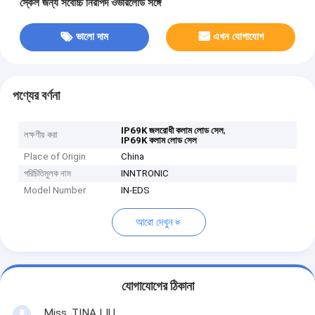
স্কেল জন্য সর্বোচ্চ নিরাপদ ওভারলোড সঙ্গে
ভালো দাম
এখন যোগাযোগ
পণ্যের বর্ণনা
,
IP69K জলরোধী কলাম লোড সেল
লক্ষণীয় করা
IP69K কলাম লোড সেল
Place of Origin
China
পরিচিতিমুলক নাম
INNTRONIC
Model Number
IN-EDS
আরো দেখুন
যোগাযোগের ঠিকানা
Miss. TINA LIU