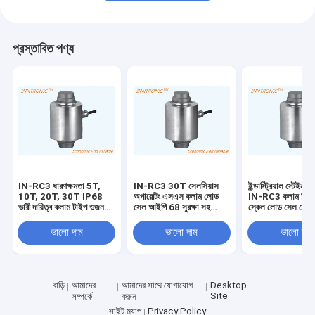
প্রস্তাবিত পণ্য
IN-RC3 ধারণক্ষমতা 5T,
IN-RC3 30T সেলসিয়াস
ইন্ডাস্ট্রিয়াল স্টেইনলে
10T, 20T, 30T IP68
অপারেটিং এসএস কলাম লোড
IN-RC3 কলাম ভিত্তি
ভারী দায়িত্ব কলাম টাইপ ওজন
সেল আইপি 68 সুরক্ষা সহ
স্কেল লোড সেল সেন্
ব্রিজ খাদ ইস্পাত লোড সেল
ওয়েজ ব্রিজ ট্রাক স্কেল
জলরোধী IP68 ওজন ব
150% / 250% Emax
জন্য সুরক্ষা
ভালো দাম
ভালো দাম
ভালো দাম
নিরাপদ ওভারলোড
বাড়ি
আমাদের
আমাদের সাথে যোগাযোগ
Desktop
Site
সম্পর্কে
করুন
সাইট ম্যাপ
Privacy Policy