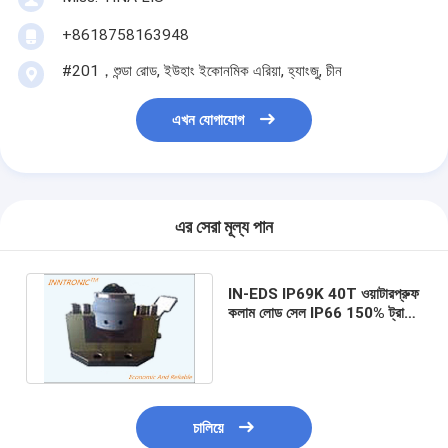
+8618758163948
#201，শুন্ডা রোড, ইউহাং ইকোনমিক এরিয়া, হ্যাংজু, চীন
এখন যোগাযোগ
এর সেরা মূল্য পান
IN-EDS IP69K 40T ওয়াটারপ্রুফ
কলাম লোড সেল IP66 150% ট্রাক
স্কেল জন্য সর্বোচ্চ নিরাপদ ওভারলোড
সঙ্গে
চালিয়ে