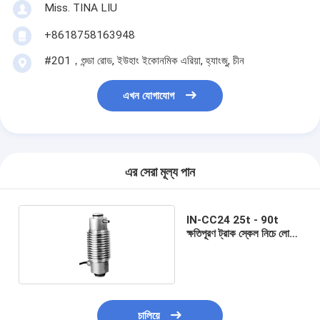
Miss. TINA LIU
+8618758163948
#201，শুন্ডা রোড, ইউহাং ইকোনমিক এরিয়া, হ্যাংজু, চীন
এখন যোগাযোগ
এর সেরা মূল্য পান
IN-CC24 25t - 90t
ক্ষতিপূরণ ট্রাক স্কেল নিচে লোড
সেল কঠোর পরিবেশের জন্য
চালিয়ে