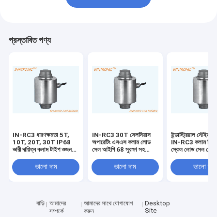
প্রস্তাবিত পণ্য
IN-RC3 ধারণক্ষমতা 5T,
IN-RC3 30T সেলসিয়াস
ইন্ডাস্ট্রিয়াল স্টেইনলে
10T, 20T, 30T IP68
অপারেটিং এসএস কলাম লোড
IN-RC3 কলাম ভিত্তি
ভারী দায়িত্ব কলাম টাইপ ওজন
সেল আইপি 68 সুরক্ষা সহ
স্কেল লোড সেল সেন্
ব্রিজ খাদ ইস্পাত লোড সেল
ওয়েজ ব্রিজ ট্রাক স্কেল
জলরোধী IP68 ওজন ব
150% / 250% Emax
জন্য সুরক্ষা
ভালো দাম
ভালো দাম
ভালো দাম
নিরাপদ ওভারলোড
বাড়ি
আমাদের
আমাদের সাথে যোগাযোগ
Desktop
Site
সম্পর্কে
করুন