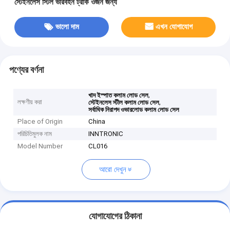
স্টেইনলেস স্টিল ভারবহন ট্রাক ওজন জন্য
ভালো দাম
এখন যোগাযোগ
পণ্যের বর্ণনা
,
খাদ ইস্পাত কলাম লোড সেল
লক্ষণীয় করা
,
স্টেইনলেস স্টীল কলাম লোড সেল
সর্বাধিক নিরাপদ ওভারলোড কলাম লোড সেল
Place of Origin
China
পরিচিতিমুলক নাম
INNTRONIC
Model Number
CL016
আরো দেখুন
যোগাযোগের ঠিকানা