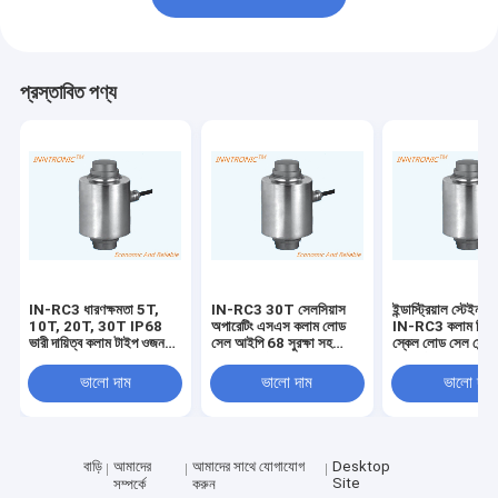
প্রস্তাবিত পণ্য
IN-RC3 ধারণক্ষমতা 5T,
IN-RC3 30T সেলসিয়াস
ইন্ডাস্ট্রিয়াল স্টেইনলে
10T, 20T, 30T IP68
অপারেটিং এসএস কলাম লোড
IN-RC3 কলাম ভিত্তি
ভারী দায়িত্ব কলাম টাইপ ওজন
সেল আইপি 68 সুরক্ষা সহ
স্কেল লোড সেল সেন্
ব্রিজ খাদ ইস্পাত লোড সেল
ওয়েজ ব্রিজ ট্রাক স্কেল
জলরোধী IP68 ওজন ব
150% / 250% Emax
জন্য সুরক্ষা
ভালো দাম
ভালো দাম
ভালো দাম
নিরাপদ ওভারলোড
বাড়ি
আমাদের
আমাদের সাথে যোগাযোগ
Desktop
Site
সম্পর্কে
করুন