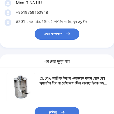
Miss. TINA LIU
+8618758163948
#201，শুন্ডা রোড, ইউহাং ইকোনমিক এরিয়া, হ্যাংজু, চীন
এখন যোগাযোগ
এর সেরা মূল্য পান
CL016 সর্বাধিক নিরাপদ ওভারলোড কলাম লোড সেল
অ্যালগ্রি স্টিল বা স্টেইনলেস স্টিল ভারবহন ট্রাক ওজন
জন্য
চালিয়ে