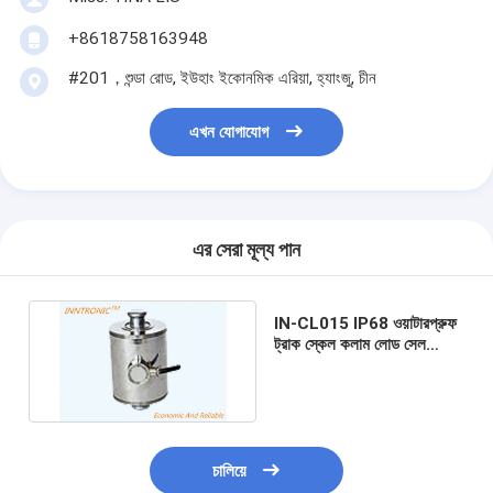
+8618758163948
#201，শুন্ডা রোড, ইউহাং ইকোনমিক এরিয়া, হ্যাংজু, চীন
এখন যোগাযোগ
এর সেরা মূল্য পান
IN-CL015 IP68 ওয়াটারপ্রুফ
ট্রাক স্কেল কলাম লোড সেল
অ্যালগ্রিড স্টীল জন্য ওজন ব্রিজ
চালিয়ে