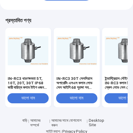
প্রস্তাবিত পণ্য
IN-RC3 ধারণক্ষমতা 5T,
IN-RC3 30T সেলসিয়াস
ইন্ডাস্ট্রিয়াল স্টেইনলে
10T, 20T, 30T IP68
অপারেটিং এসএস কলাম লোড
IN-RC3 কলাম ভিত্তি
ভারী দায়িত্ব কলাম টাইপ ওজন
সেল আইপি 68 সুরক্ষা সহ
স্কেল লোড সেল সেন্
ব্রিজ খাদ ইস্পাত লোড সেল
ওয়েজ ব্রিজ ট্রাক স্কেল
জলরোধী IP68 ওজন ব
150% / 250% Emax
জন্য সুরক্ষা
ভালো দাম
ভালো দাম
ভালো দাম
নিরাপদ ওভারলোড
বাড়ি
আমাদের
আমাদের সাথে যোগাযোগ
Desktop
Site
সম্পর্কে
করুন
সাইট ম্যাপ
Privacy Policy