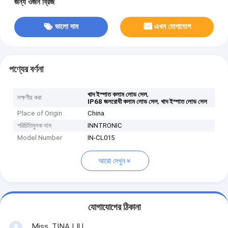
জন্য ওজন ব্রিজ
ভালো দাম
এখন যোগাযোগ
পণ্যের বর্ণনা
,
খাদ ইস্পাত কলাম লোড সেল
লক্ষণীয় করা
,
IP68 জলরোধী কলাম লোড সেল
খাদ ইস্পাত লোড সেল
Place of Origin
China
পরিচিতিমুলক নাম
INNTRONIC
Model Number
IN-CL015
আরো দেখুন
যোগাযোগের ঠিকানা
Miss. TINA LIU