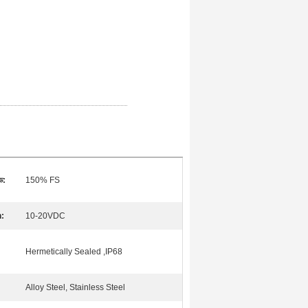
ড:
150% FS
n:
10-20VDC
Hermetically Sealed ,IP68
Alloy Steel, Stainless Steel