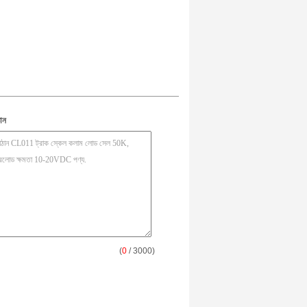
ান
(
0
/ 3000)