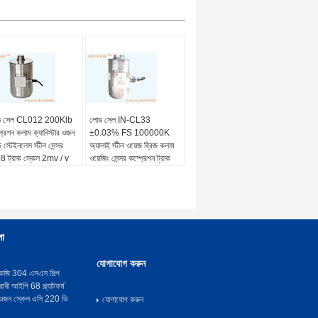
ড সেল CL012 200Klb
লোড সেল IN-CL33
্রেশন কলাম ক্যানিস্টার ওজন
±0.03% FS 100000K
জ স্টেইনলেস স্টীল সেন্সর
অ্যালাই স্টীল ওয়েজ ব্রিজ কলাম
8 ট্রাক স্কেল 2mv / v
ওয়েজিং সেন্সর কম্প্রেশন ট্রাক
স্কেল 3mv/V এর জন্য প্রকার
লা
যোগাযোগ করুন
েজি 304 এসএস শিল্প
োধী আইপি 68 প্ল্যাটফর্ম
্য ওজন স্কেল এসি 220 ভি
যোগাযোগ করুন