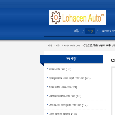
বাড়ি
পণ্য
আমাদের সম্
বাড়ি
পণ্য
কলাম লোড সেল
CL011 ট্রাক স্কেল কলাম ল
সব পণ্য
CL
কলাম লোড সেল
(58)
অ্যালুমিনিয়াম একক পয়েন্ট লোড সেল
(40)
শিয়ার মরীচি লোড সেল
(23)
স্টেইনলেস স্টীল লোড সেল
(18)
টেনশন এবং কম্প্রেশন লোড সেল
(17)
ওজন নির্দেশক নিয়ন্ত্রক
(19)