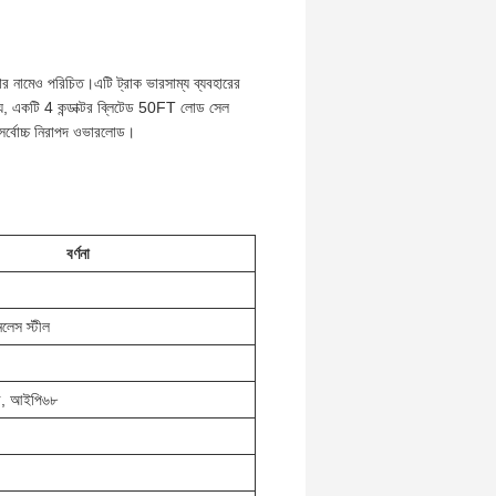
সার নামেও পরিচিত।এটি ট্রাক ভারসাম্য ব্যবহারের
, একটি 4 কন্ডাক্টর ব্লিটেড 50FT লোড সেল
র্বোচ্চ নিরাপদ ওভারলোড।
বর্ণনা
নলেস স্টীল
লড, আইপি৬৮