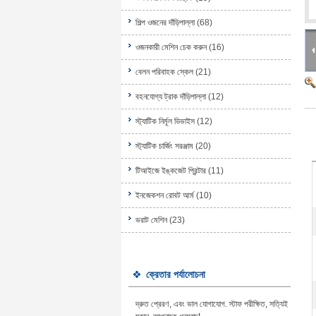
শিল্প ওজনের দাঁড়িপাল্লা
(68)
ওজনকারী মেশিন চেক করুন
(16)
বেলন পরিবাহক স্কেল
(21)
বহনযোগ্য ট্রাক দাঁড়িপাল্লা
(12)
স্ট্যাটিক নির্মূল ডিভাইস
(12)
স্ট্যাটিক চার্জিং সরঞ্জাম
(20)
টিআইজে ইঙ্কজেট প্রিন্টার
(11)
ইনজেকশন রোবট আর্ম
(10)
ভরাট মেশিন
(23)
ক্রেতার পর্যালোচনা
দ্রুত প্রেরণ, এবং ভাল যোগাযোগ. স্টাফ পরীক্ষিত, সত্যিই