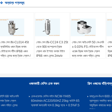
অন্যান্য পণ্যসমূহ
লোড সেল IN-CL014 45t
লোড সেল IN-CC24 C3 25t
লোড সেল আইএসপি 50 কেএলবি
লো
ক্যানিস্টার ওজন ব্রিজ কলাম
থেকে 90t কম্প্রেশন ট্রাক
± 0.03% FS স্টেইনলেস স্টীল
কম্প
স্টেইনলেস স্টীল IP68 ওজন
স্কেল খাদ ইস্পাত কলাম টাইপ
ওয়েজ ব্রিজ অক্ষ ট্রাক স্কেল
ব্রি
শক্তি সেন্সর জন্য ট্রাক স্কেল /
IP66 ওজন সেন্সর 2mv/v
জন্য কলাম ওজন শক্তি সেন্সর
IP6
ওজন ব্রিজ
লোড স্কেল আইপি 68
জন্য
ওজনকারী মেশিন চেক করুন
শিল্প ওজনের দাঁড়িপাল্
ল আইপি 68 আইএসসি
চেকওয়েগার মেশিন লাইন NCW-YH05
ডাব্লুএফ-বিএস 600 ক
কলাম ট্রাক স্কেল
60m/min AC220/50HZ 25kg আইপি 65
ব্রাশযুক্ত সমাপ্তি জলর
 ওজন শক্তি সেন্সর
অ্যালার্ম জলরোধী সঙ্গে 0.3kg স্তর + 0.5%F.S
সামুদ্রিক খাবারের জন
50Hz