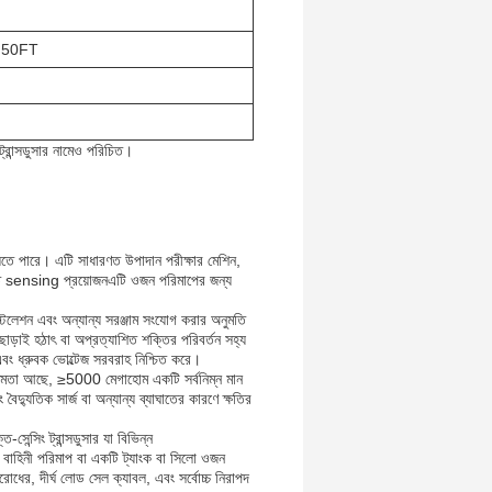
ড, 50FT
ট্রান্সডুসার নামেও পরিচিত।
েতে পারে। এটি সাধারণত উপাদান পরীক্ষার মেশিন,
ক্তি sensing প্রয়োজনএটি ওজন পরিমাপের জন্য
টলেশন এবং অন্যান্য সরঞ্জাম সংযোগ করার অনুমতি
াড়াই হঠাৎ বা অপ্রত্যাশিত শক্তির পরিবর্তন সহ্য
 ধ্রুবক ভোল্টেজ সরবরাহ নিশ্চিত করে।
তা আছে, ≥5000 মেগাহোম একটি সর্বনিম্ন মান
বৈদ্যুতিক সার্জ বা অন্যান্য ব্যাঘাতের কারণে ক্ষতির
সিং ট্রান্সডুসার যা বিভিন্ন
 বাহিনী পরিমাপ বা একটি ট্যাংক বা সিলো ওজন
ের, দীর্ঘ লোড সেল ক্যাবল, এবং সর্বোচ্চ নিরাপদ