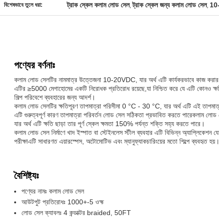
ট্রাক স্কেল কলাম লোড সেল
ট্রাক স্কেল জন্য কলাম লোড সেল
10
বিশেষভাবে তুলে ধরা:
,
,
পণ্যের বর্ণনাঃ
কলাম লোড সেলটির নামমাত্র উত্তেজনা 10-20VDC, যার অর্থ এটি কার্যকরভাবে কাজ কর
এটির ≥5000 মেগাহোমের একটি নিরোধক প্রতিরোধ রয়েছে,যা নিশ্চিত করে যে এটি কোনও ক্ষত
শিল্প পরিবেশে ব্যবহারের জন্য আদর্শ।
কলাম লোড সেলটির ক্ষতিপূরণ তাপমাত্রা পরিসীমা 0 °C - 30 °C, যার অর্থ এটি এই তাপমাত্
এটি গুরুত্বপূর্ণ কারণ তাপমাত্রা পরিবর্তন লোড সেল সঠিকতা প্রভাবিত করতে পারেকলাম ল
যার অর্থ এটি ক্ষতি ছাড়া তার পূর্ণ স্কেল ক্ষমতা 150% পর্যন্ত শক্তি সহ্য করতে পারে।
কলাম লোড সেল নির্মাণে খাদ ইস্পাত বা স্টেইনলেস স্টীল ব্যবহার এটি বিভিন্ন অ্যাপ্লিকেশন 
পরীক্ষাএটি সাধারণত এয়ারস্পেস, অটোমোটিভ এবং ম্যানুফ্যাকচারিংয়ের মতো শিল্পে ব্যবহৃত হয়
বৈশিষ্ট্যঃ
পণ্যের নামঃ কলাম লোড সেল
আউটপুট প্রতিরোধঃ 1000+-5 ওহ্ম
লোড সেল ক্যাবলঃ 4 কন্ডাক্টর braided, 50FT