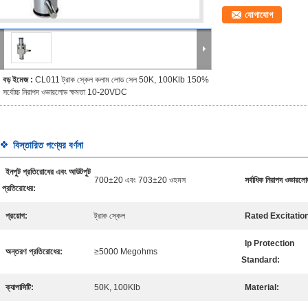
যোগাযোগ
বড় ইমেজ :
CL011 ট্রাক স্কেল কলাম লোড সেল 50K, 100Klb 150%
সর্বোচ্চ নিরাপদ ওভারলোড ক্ষমতা 10-20VDC
বিস্তারিত পণ্যের বর্ণনা
ইনপুট প্রতিরোধের এবং আউটপুট
700±20 এবং 703±20 ওহমস
সর্বাধিক নিরাপদ ওভারলো
প্রতিরোধের:
প্রয়োগ:
ট্রাক স্কেল
Rated Excitatio
Ip Protection
অন্তরণ প্রতিরোধের:
≥5000 Megohms
Standard:
ক্যাপাসিটি:
50K, 100Klb
Material: