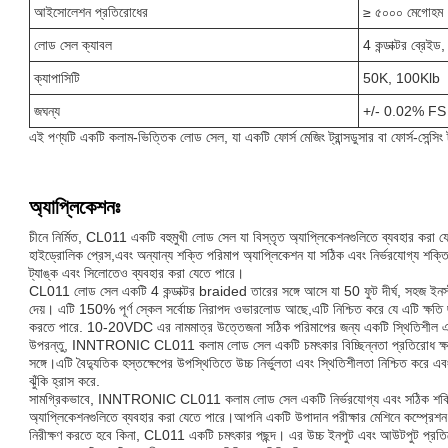
আইসোলেশন প্রতিরোধের
≥ ৫০০০ মেগোহম
লোড সেল ক্যাবল
4 কন্ডাক্টর ব্রেই
ক্যাপাসিটি
50K, 100Klb
জঘন্য
+/- 0.02% FS
এই পণ্যটি একটি কলাম-ভিত্তিক লোড সেল, যা একটি ফোর্স মেজিং ট্রান্সডুসার বা ফোর্স-সেন্সিং 
অ্যাপ্লিকেশনঃ
চীনে নির্মিত, CL011 একটি বহুমুখী লোড সেল যা বিস্তৃত অ্যাপ্লিকেশনগুলিতে ব্যবহার করা য
হাইড্রোলিক প্রেস,এবং অন্যান্য শক্তি পরিমাপ অ্যাপ্লিকেশন যা সঠিক এবং নির্ভরযোগ্য শ
ট্যাঙ্ক এবং সিলোতেও ব্যবহার করা যেতে পারে।
CL011 লোড সেল একটি 4 কন্ডাক্টর braided তারের সঙ্গে আসে যা 50 ফুট দীর্ঘ, সহজ ইনস্
দেয়। এটি 150% পূর্ণ স্কেল সর্বোচ্চ নিরাপদ ওভারলোড আছে,এটি নিশ্চিত করে যে এটি ক্ষতি ছ
করতে পারে. 10-20VDC এর নামমাত্র উত্তেজনা সঠিক পরিমাপের জন্য একটি স্থিতিশীল এবং
উপরন্তু, INNTRONIC CL011 কলাম লোড সেল একটি চমৎকার বিচ্ছিন্নতা প্রতিরোধ ক্ষম
সঙ্গে।এটি বৈদ্যুতিক হস্তক্ষেপের উপস্থিতিতে উচ্চ নির্ভুলতা এবং স্থিতিশীলতা নিশ্চিত করে এবং 
ঝুঁকি হ্রাস করে.
সামগ্রিকভাবে, INNTRONIC CL011 কলাম লোড সেল একটি নির্ভরযোগ্য এবং সঠিক শক্তি-সেন্
অ্যাপ্লিকেশনগুলিতে ব্যবহার করা যেতে পারে।আপনি একটি উপাদান পরীক্ষার মেশিনে কম্প্রেশন
নিরীক্ষণ করতে হবে কিনা, CL011 একটি চমৎকার পছন্দ। এর উচ্চ ইনপুট এবং আউটপুট প্রতিরোধ