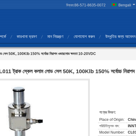
বিক্রয়:
86-571-8635-0072
Bengali
পর্কে
কারখানা ভ্রমণ
মান নিয়ন্ত্রণ
যোগাযোগ করুন
উদ্ধৃতির জন্য আবেদন
োড সেল 50K, 100Klb 150% সর্বোচ্চ নিরাপদ ওভারলোড ক্ষমতা 10-20VDC
011 ট্রাক স্কেল কলাম লোড সেল 50K, 100Klb 150% সর্বোচ্চ নিরাপ
পণ্যের বিবরণ:
Place of Origin:
Chin
পরিচিতিমুলক নাম:
INN
Model Number:
CL0