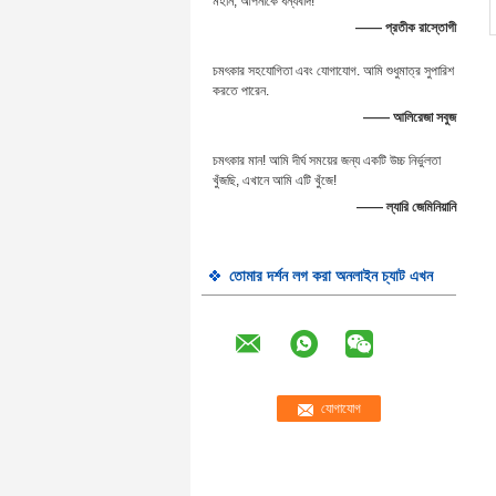
মহান, আপনাকে ধন্যবাদ!
—— প্রতীক রাস্তোগী
চমৎকার সহযোগিতা এবং যোগাযোগ. আমি শুধুমাত্র সুপারিশ
করতে পারেন.
—— আলিরেজা সবুজ
চমৎকার মান! আমি দীর্ঘ সময়ের জন্য একটি উচ্চ নির্ভুলতা
খুঁজছি, এখানে আমি এটি খুঁজে!
—— ল্যারি জেমিনিয়ানি
তোমার দর্শন লগ করা অনলাইন চ্যাট এখন