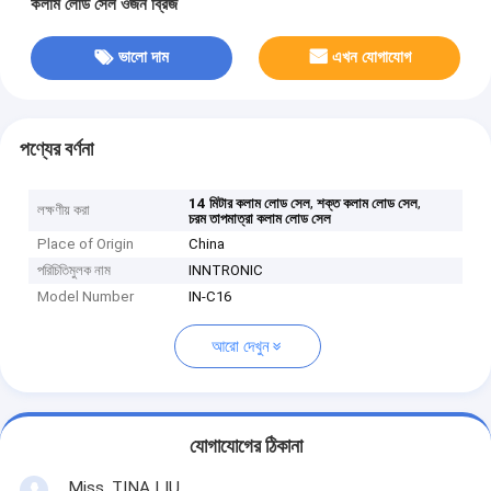
কলাম লোড সেল ওজন ব্রিজ
ভালো দাম
এখন যোগাযোগ
পণ্যের বর্ণনা
,
,
14 মিটার কলাম লোড সেল
শক্ত কলাম লোড সেল
লক্ষণীয় করা
চরম তাপমাত্রা কলাম লোড সেল
Place of Origin
China
পরিচিতিমুলক নাম
INNTRONIC
Model Number
IN-C16
আরো দেখুন
যোগাযোগের ঠিকানা
Miss. TINA LIU