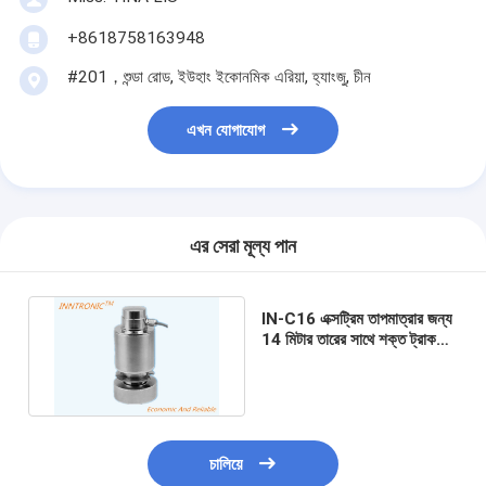
+8618758163948
#201，শুন্ডা রোড, ইউহাং ইকোনমিক এরিয়া, হ্যাংজু, চীন
এখন যোগাযোগ
এর সেরা মূল্য পান
IN-C16 এক্সট্রিম তাপমাত্রার জন্য
14 মিটার তারের সাথে শক্ত ট্রাক
স্কেল কলাম লোড সেল ওজন ব্রিজ
চালিয়ে