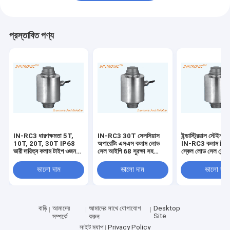
প্রস্তাবিত পণ্য
IN-RC3 ধারণক্ষমতা 5T,
IN-RC3 30T সেলসিয়াস
ইন্ডাস্ট্রিয়াল স্টেইনলে
10T, 20T, 30T IP68
অপারেটিং এসএস কলাম লোড
IN-RC3 কলাম ভিত্তি
ভারী দায়িত্ব কলাম টাইপ ওজন
সেল আইপি 68 সুরক্ষা সহ
স্কেল লোড সেল সেন্
ব্রিজ খাদ ইস্পাত লোড সেল
ওয়েজ ব্রিজ ট্রাক স্কেল
জলরোধী IP68 ওজন ব
150% / 250% Emax
জন্য সুরক্ষা
ভালো দাম
ভালো দাম
ভালো দাম
নিরাপদ ওভারলোড
বাড়ি
আমাদের
আমাদের সাথে যোগাযোগ
Desktop
Site
সম্পর্কে
করুন
সাইট ম্যাপ
Privacy Policy